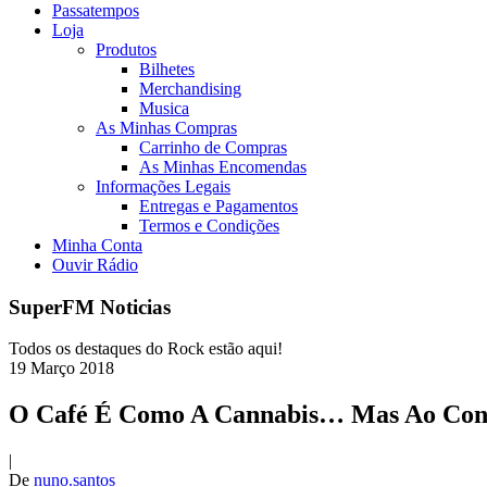
Passatempos
Loja
Produtos
Bilhetes
Merchandising
Musica
As Minhas Compras
Carrinho de Compras
As Minhas Encomendas
Informações Legais
Entregas e Pagamentos
Termos e Condições
Minha Conta
Ouvir Rádio
SuperFM Noticias
Todos os destaques do Rock estão aqui!
19
Março
2018
O Café É Como A Cannabis… Mas Ao Con
|
De
nuno.santos