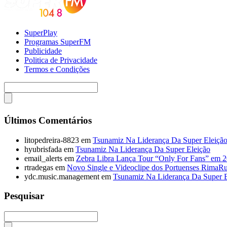
SuperPlay
Programas SuperFM
Publicidade
Politica de Privacidade
Termos e Condições
Últimos Comentários
litopedreira-8823
em
Tsunamiz Na Liderança Da Super Eleiçã
hyubrisfada
em
Tsunamiz Na Liderança Da Super Eleição
email_alerts
em
Zebra Libra Lança Tour “Only For Fans” em 
rtradegas
em
Novo Single e Videoclipe dos Portuenses RimaR
ydc.music.management
em
Tsunamiz Na Liderança Da Super E
Pesquisar