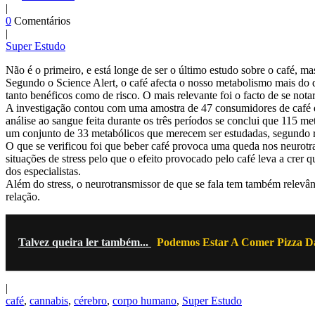
|
0
Comentários
|
Super Estudo
Não é o primeiro, e está longe de ser o último estudo sobre o café, m
Segundo o Science Alert, o café afecta o nosso metabolismo mais do q
tanto benéficos como de risco. O mais relevante foi o facto de se nota
A investigação contou com uma amostra de 47 consumidores de café que
análise ao sangue feita durante os três períodos se conclui que 115 
um conjunto de 33 metabólicos que merecem ser estudadas, segundo r
O que se verificou foi que beber café provoca uma queda nos neurotr
situações de stress pelo que o efeito provocado pelo café leva a crer 
dos especialistas.
Além do stress, o neurotransmissor de que se fala tem também relevân
relação.
Talvez queira ler também...
Podemos Estar A Comer Pizza D
|
café
,
cannabis
,
cérebro
,
corpo humano
,
Super Estudo