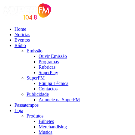
Home
Noticias
Eventos
Rádio
Emissão
Ouvir Emissão
Programas
Rubricas
SuperPlay
SuperFM
Equipa Técnica
Contactos
Publicidade
Anuncie na SuperFM
Passatempos
Loja
Produtos
Bilhetes
Merchandising
Musica