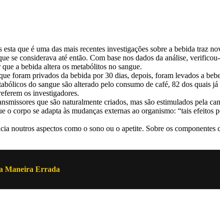
as esta que é uma das mais recentes investigações sobre a bebida traz n
ue se considerava até então. Com base nos dados da análise, verificou
r que a bebida altera os metabólitos no sangue.
 foram privados da bebida por 30 dias, depois, foram levados a beber q
metabólicos do sangue são alterado pelo consumo de café, 82 dos quais j
eferem os investigadores.
ansmissores que são naturalmente criados, mas são estimulados pela ca
que o corpo se adapta às mudanças externas ao organismo: “tais efeitos p
cia noutros aspectos como o sono ou o apetite. Sobre os componentes do
a Maneira Errada