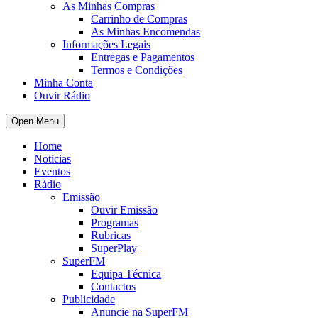
As Minhas Compras
Carrinho de Compras
As Minhas Encomendas
Informações Legais
Entregas e Pagamentos
Termos e Condições
Minha Conta
Ouvir Rádio
Open Menu
Home
Noticias
Eventos
Rádio
Emissão
Ouvir Emissão
Programas
Rubricas
SuperPlay
SuperFM
Equipa Técnica
Contactos
Publicidade
Anuncie na SuperFM