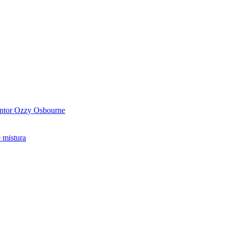
antor Ozzy Osbourne
 mistura