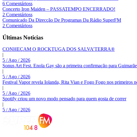
6 Comentárioss
Concerto Iron Maiden – PASSATEMPO ENCERRADO!
2 Comentárioss
Comunicado Da Direcção De Programas Da Rádio SuperFM
2 Comentárioss
Últimas Noticias
CONHEÇAM O ROCKTUGA DOS SALVA’TERRA®
|
5 / Ago / 2026
Sonus Art Fest. Enola Gay são a primeira confirmação para Guimarãe
|
5 / Ago / 2026
Festival Vapor revela Iolanda, Rita Vian e Fogo Fogo nos primeiros 
|
5 / Ago / 2026
Spotify criou um novo modo pensado para quem gosta de correr
|
5 / Ago / 2026