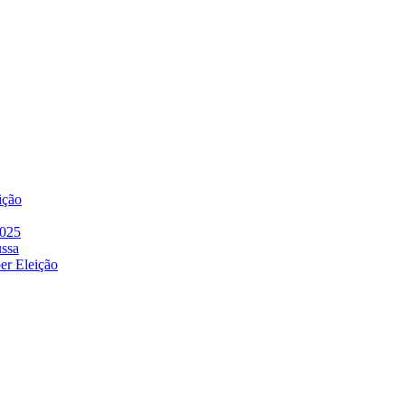
ição
2025
ussa
er Eleição