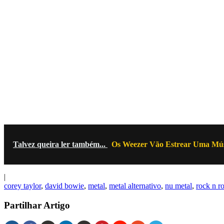
Talvez queira ler também...
Os Weezer Vão Estrear Uma Mús
|
corey taylor
,
david bowie
,
metal
,
metal alternativo
,
nu metal
,
rock n ro
Partilhar Artigo