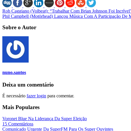
Rob Caggiano (Volbeat): “Trabalhar Com Brian Johnson Foi Incrível
Phil Campbell (Motörhead) Lançou Música Com A Participação De M
Sobre o Autor
nuno.santos
Deixa um comentário
É necessário
fazer login
para comentar.
Mais Populares
Voronet Blue Na Liderança Da Super Eleição
15 Comentárioss
Comunicado Urgente Da SuperFM Para Os Super Ouvintes