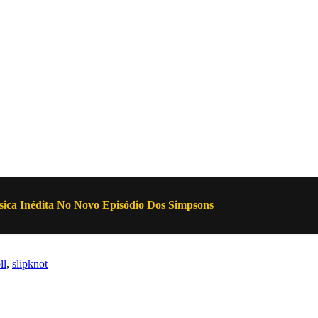
ica Inédita No Novo Episódio Dos Simpsons
ll
,
slipknot