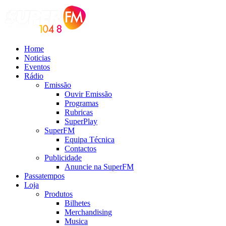
Home
Noticias
Eventos
Rádio
Emissão
Ouvir Emissão
Programas
Rubricas
SuperPlay
SuperFM
Equipa Técnica
Contactos
Publicidade
Anuncie na SuperFM
Passatempos
Loja
Produtos
Bilhetes
Merchandising
Musica