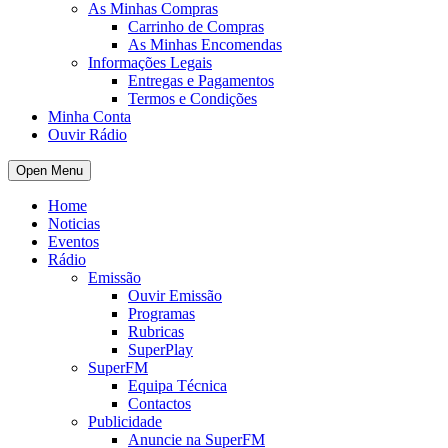
As Minhas Compras
Carrinho de Compras
As Minhas Encomendas
Informações Legais
Entregas e Pagamentos
Termos e Condições
Minha Conta
Ouvir Rádio
Open Menu
Home
Noticias
Eventos
Rádio
Emissão
Ouvir Emissão
Programas
Rubricas
SuperPlay
SuperFM
Equipa Técnica
Contactos
Publicidade
Anuncie na SuperFM