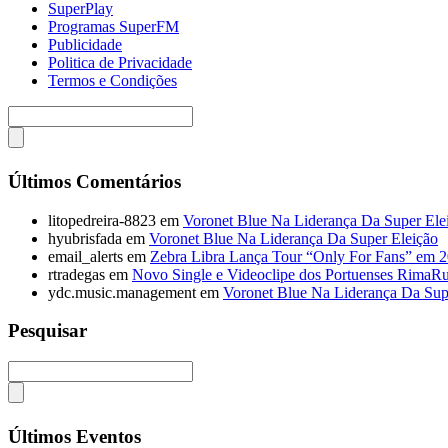
SuperPlay
Programas SuperFM
Publicidade
Politica de Privacidade
Termos e Condições
Últimos Comentários
litopedreira-8823
em
Voronet Blue Na Liderança Da Super Ele
hyubrisfada
em
Voronet Blue Na Liderança Da Super Eleição
email_alerts
em
Zebra Libra Lança Tour “Only For Fans” em 
rtradegas
em
Novo Single e Videoclipe dos Portuenses RimaR
ydc.music.management
em
Voronet Blue Na Liderança Da Sup
Pesquisar
Últimos Eventos