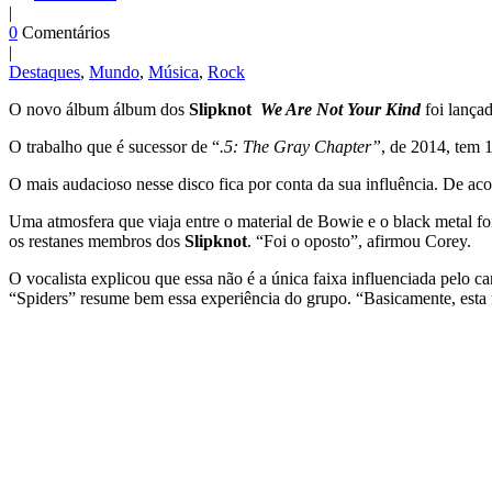
|
0
Comentários
|
Destaques
,
Mundo
,
Música
,
Rock
O novo álbum álbum dos
Slipknot
We Are Not Your Kind
foi lançad
O trabalho que é sucessor de “
.5: The Gray Chapter”
, de 2014, tem 
O mais audacioso nesse disco fica por conta da sua influência. De ac
Uma atmosfera que viaja entre o material de Bowie e o black metal f
os restanes membros dos
Slipknot
. “Foi o oposto”, afirmou Corey.
O vocalista explicou que essa não é a única faixa influenciada pelo 
“Spiders” resume bem essa experiência do grupo. “Basicamente, esta