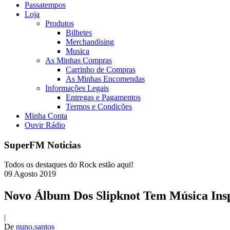
Passatempos
Loja
Produtos
Bilhetes
Merchandising
Musica
As Minhas Compras
Carrinho de Compras
As Minhas Encomendas
Informações Legais
Entregas e Pagamentos
Termos e Condições
Minha Conta
Ouvir Rádio
SuperFM Noticias
Todos os destaques do Rock estão aqui!
09
Agosto
2019
Novo Álbum Dos Slipknot Tem Música Ins
|
De
nuno.santos