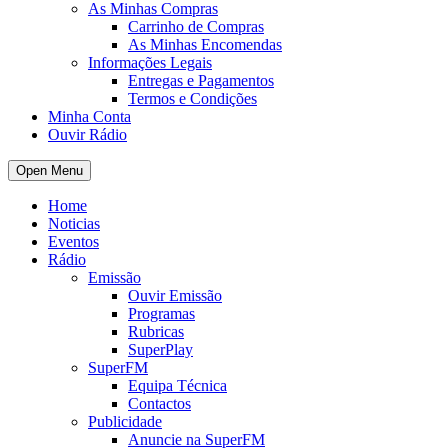
As Minhas Compras
Carrinho de Compras
As Minhas Encomendas
Informações Legais
Entregas e Pagamentos
Termos e Condições
Minha Conta
Ouvir Rádio
Open Menu
Home
Noticias
Eventos
Rádio
Emissão
Ouvir Emissão
Programas
Rubricas
SuperPlay
SuperFM
Equipa Técnica
Contactos
Publicidade
Anuncie na SuperFM