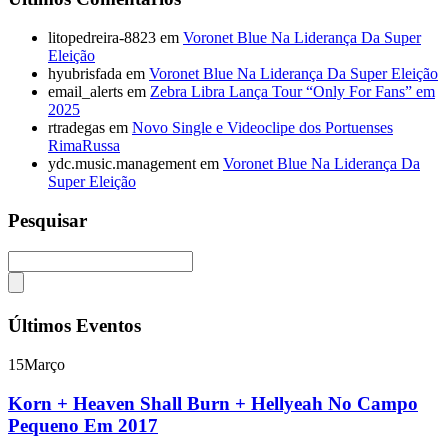
litopedreira-8823
em
Voronet Blue Na Liderança Da Super
Eleição
hyubrisfada
em
Voronet Blue Na Liderança Da Super Eleição
email_alerts
em
Zebra Libra Lança Tour “Only For Fans” em
2025
rtradegas
em
Novo Single e Videoclipe dos Portuenses
RimaRussa
ydc.music.management
em
Voronet Blue Na Liderança Da
Super Eleição
Pesquisar
Últimos Eventos
15
Março
Korn + Heaven Shall Burn + Hellyeah No Campo
Pequeno Em 2017