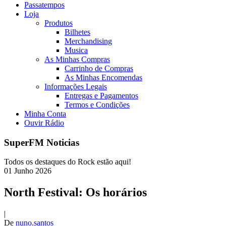
Passatempos
Loja
Produtos
Bilhetes
Merchandising
Musica
As Minhas Compras
Carrinho de Compras
As Minhas Encomendas
Informações Legais
Entregas e Pagamentos
Termos e Condições
Minha Conta
Ouvir Rádio
SuperFM Noticias
Todos os destaques do Rock estão aqui!
01
Junho
2026
North Festival: Os horários
|
De
nuno.santos