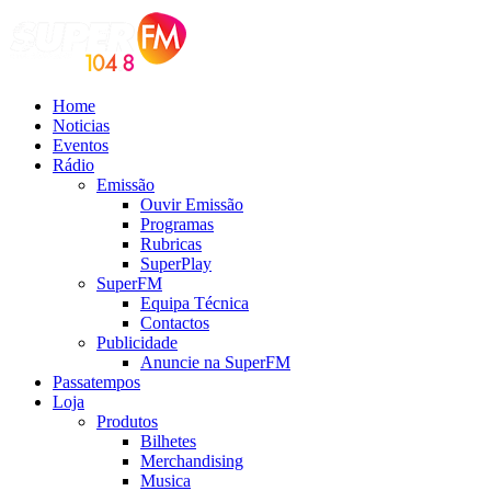
Home
Noticias
Eventos
Rádio
Emissão
Ouvir Emissão
Programas
Rubricas
SuperPlay
SuperFM
Equipa Técnica
Contactos
Publicidade
Anuncie na SuperFM
Passatempos
Loja
Produtos
Bilhetes
Merchandising
Musica