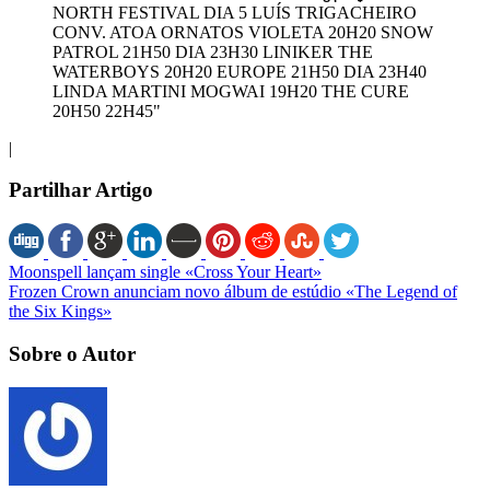
|
Partilhar Artigo
Moonspell lançam single «Cross Your Heart»
Frozen Crown anunciam novo álbum de estúdio «The Legend of
the Six Kings»
Sobre o Autor