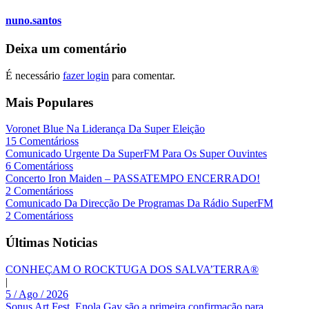
nuno.santos
Deixa um comentário
É necessário
fazer login
para comentar.
Mais Populares
Voronet Blue Na Liderança Da Super Eleição
15 Comentárioss
Comunicado Urgente Da SuperFM Para Os Super Ouvintes
6 Comentárioss
Concerto Iron Maiden – PASSATEMPO ENCERRADO!
2 Comentárioss
Comunicado Da Direcção De Programas Da Rádio SuperFM
2 Comentárioss
Últimas Noticias
CONHEÇAM O ROCKTUGA DOS SALVA’TERRA®
|
5 / Ago / 2026
Sonus Art Fest. Enola Gay são a primeira confirmação para