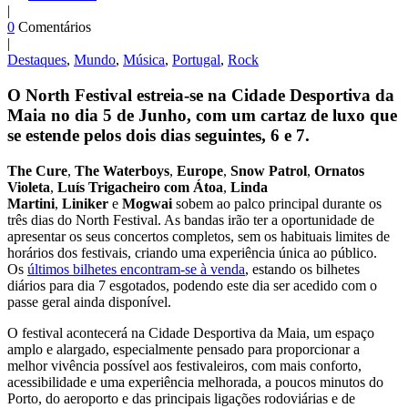
|
0
Comentários
|
Destaques
,
Mundo
,
Música
,
Portugal
,
Rock
O North Festival estreia-se na Cidade Desportiva da
Maia no dia 5 de Junho, com um cartaz de luxo que
se estende pelos dois dias seguintes, 6 e 7.
The Cure
,
The Waterboys
,
Europe
,
Snow Patrol
,
Ornatos
Violeta
,
Luís Trigacheiro com Átoa
,
Linda
Martini
,
Liniker
e
Mogwai
sobem ao palco principal durante os
três dias do North Festival. As bandas irão ter a oportunidade de
apresentar os seus concertos completos, sem os habituais limites de
horários dos festivais, criando uma experiência única ao público.
Os
últimos bilhetes encontram-se à venda
, estando os bilhetes
diários para dia 7 esgotados, podendo este dia ser acedido com o
passe geral ainda disponível.
O festival acontecerá na Cidade Desportiva da Maia, um espaço
amplo e alargado, especialmente pensado para proporcionar a
melhor vivência possível aos festivaleiros, com mais conforto,
acessibilidade e uma experiência melhorada, a poucos minutos do
Porto, do aeroporto e das principais ligações rodoviárias e de