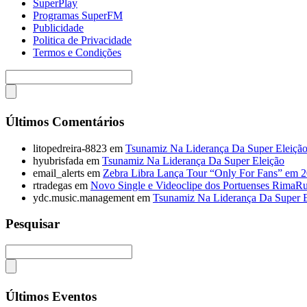
SuperPlay
Programas SuperFM
Publicidade
Politica de Privacidade
Termos e Condições
Últimos Comentários
litopedreira-8823
em
Tsunamiz Na Liderança Da Super Eleiçã
hyubrisfada
em
Tsunamiz Na Liderança Da Super Eleição
email_alerts
em
Zebra Libra Lança Tour “Only For Fans” em 
rtradegas
em
Novo Single e Videoclipe dos Portuenses RimaR
ydc.music.management
em
Tsunamiz Na Liderança Da Super E
Pesquisar
Últimos Eventos