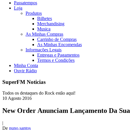
Passatempos
Loja
Produtos
Bilhetes
Merchandising
Musica
As Minhas Compras
Carrinho de Compras
As Minhas Encomendas
Informações Legais
Entregas e Pagamentos
Termos e Condições
Minha Conta
Ouvir Rádio
SuperFM Noticias
Todos os destaques do Rock estão aqui!
10
Agosto
2016
New Order Anunciam Lançamento Da Sua 
|
De
nuno.santos