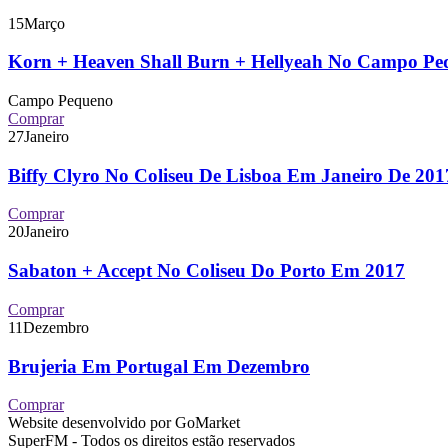
15
Março
Korn + Heaven Shall Burn + Hellyeah No Campo P
Campo Pequeno
Comprar
27
Janeiro
Biffy Clyro No Coliseu De Lisboa Em Janeiro De 2
Comprar
20
Janeiro
Sabaton + Accept No Coliseu Do Porto Em 2017
Comprar
11
Dezembro
Brujeria Em Portugal Em Dezembro
Comprar
Website desenvolvido por GoMarket
SuperFM - Todos os direitos estão reservados