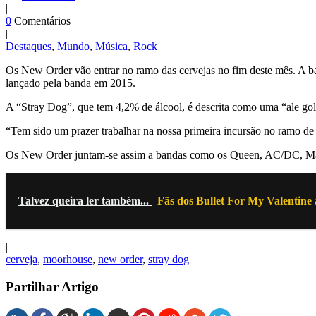
|
0
Comentários
|
Destaques
,
Mundo
,
Música
,
Rock
Os New Order vão entrar no ramo das cervejas no fim deste mês. A 
lançado pela banda em 2015.
A “Stray Dog”, que tem 4,2% de álcool, é descrita como uma “ale gold”
“Tem sido um prazer trabalhar na nossa primeira incursão no ramo d
Os New Order juntam-se assim a bandas como os Queen, AC/DC, Mad
Talvez queira ler também...
Fãs dos Bullet For My Valentine
|
cerveja
,
moorhouse
,
new order
,
stray dog
Partilhar Artigo