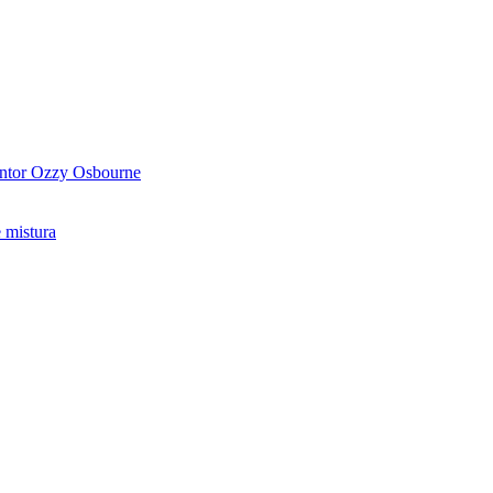
antor Ozzy Osbourne
 mistura