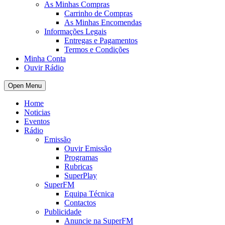
As Minhas Compras
Carrinho de Compras
As Minhas Encomendas
Informações Legais
Entregas e Pagamentos
Termos e Condições
Minha Conta
Ouvir Rádio
Open Menu
Home
Noticias
Eventos
Rádio
Emissão
Ouvir Emissão
Programas
Rubricas
SuperPlay
SuperFM
Equipa Técnica
Contactos
Publicidade
Anuncie na SuperFM