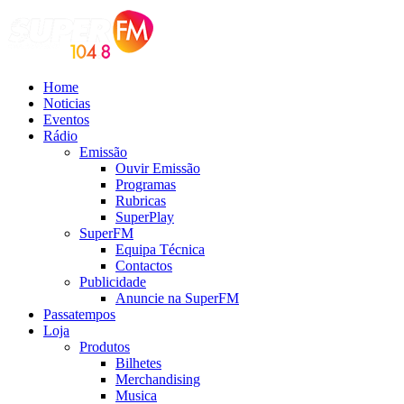
Home
Noticias
Eventos
Rádio
Emissão
Ouvir Emissão
Programas
Rubricas
SuperPlay
SuperFM
Equipa Técnica
Contactos
Publicidade
Anuncie na SuperFM
Passatempos
Loja
Produtos
Bilhetes
Merchandising
Musica