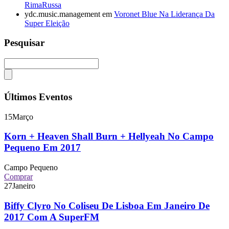
RimaRussa
ydc.music.management
em
Voronet Blue Na Liderança Da
Super Eleição
Pesquisar
Últimos Eventos
15
Março
Korn + Heaven Shall Burn + Hellyeah No Campo
Pequeno Em 2017
Campo Pequeno
Comprar
27
Janeiro
Biffy Clyro No Coliseu De Lisboa Em Janeiro De
2017 Com A SuperFM