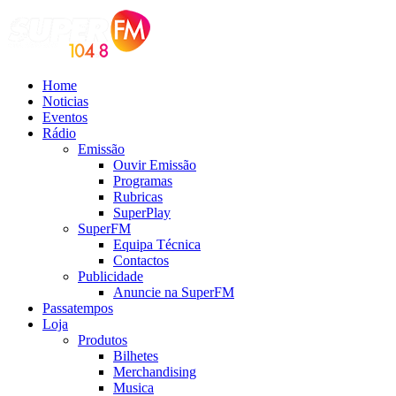
Home
Noticias
Eventos
Rádio
Emissão
Ouvir Emissão
Programas
Rubricas
SuperPlay
SuperFM
Equipa Técnica
Contactos
Publicidade
Anuncie na SuperFM
Passatempos
Loja
Produtos
Bilhetes
Merchandising
Musica