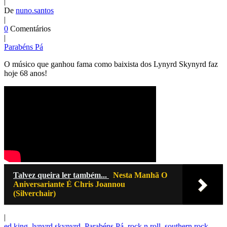
|
De
nuno.santos
|
0
Comentários
|
Parabéns Pá
O músico que ganhou fama como baixista dos Lynyrd Skynyrd faz
hoje 68 anos!
Talvez queira ler também...
Nesta Manhã O
Aniversariante É Chris Joannou
(Silverchair)
|
ed king
,
lynyrd skynyrd
,
Parabéns Pá
,
rock n roll
,
southern rock