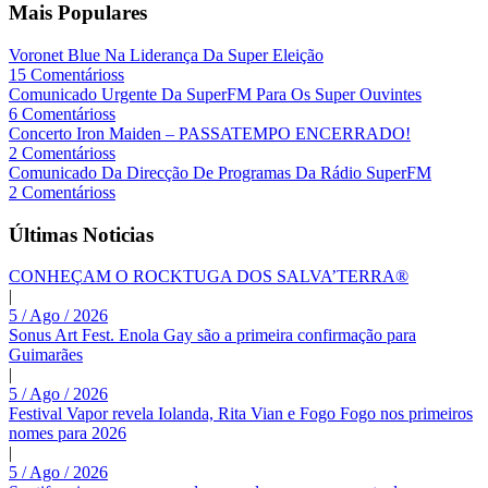
Mais Populares
Voronet Blue Na Liderança Da Super Eleição
15 Comentárioss
Comunicado Urgente Da SuperFM Para Os Super Ouvintes
6 Comentárioss
Concerto Iron Maiden – PASSATEMPO ENCERRADO!
2 Comentárioss
Comunicado Da Direcção De Programas Da Rádio SuperFM
2 Comentárioss
Últimas Noticias
CONHEÇAM O ROCKTUGA DOS SALVA’TERRA®
|
5 / Ago / 2026
Sonus Art Fest. Enola Gay são a primeira confirmação para
Guimarães
|
5 / Ago / 2026
Festival Vapor revela Iolanda, Rita Vian e Fogo Fogo nos primeiros
nomes para 2026
|
5 / Ago / 2026