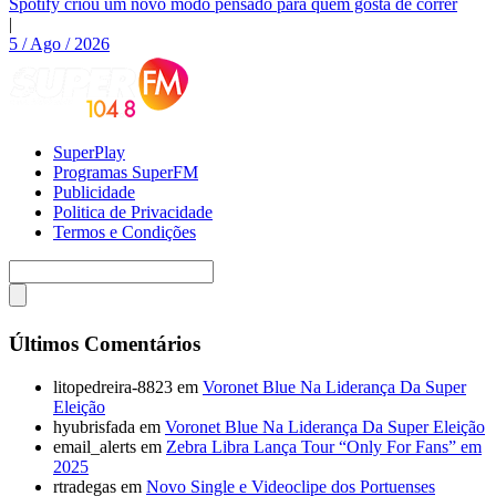
Spotify criou um novo modo pensado para quem gosta de correr
|
5 / Ago / 2026
SuperPlay
Programas SuperFM
Publicidade
Politica de Privacidade
Termos e Condições
Últimos Comentários
litopedreira-8823
em
Voronet Blue Na Liderança Da Super
Eleição
hyubrisfada
em
Voronet Blue Na Liderança Da Super Eleição
email_alerts
em
Zebra Libra Lança Tour “Only For Fans” em
2025
rtradegas
em
Novo Single e Videoclipe dos Portuenses