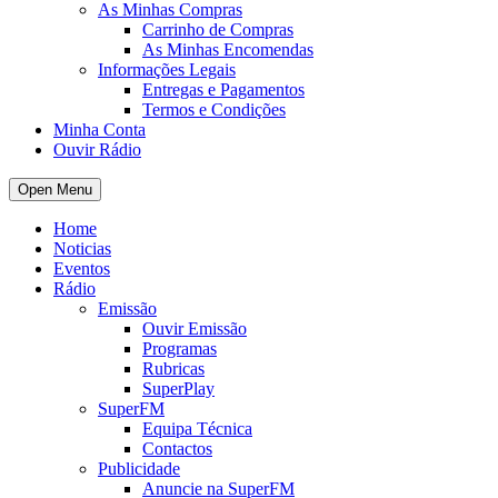
As Minhas Compras
Carrinho de Compras
As Minhas Encomendas
Informações Legais
Entregas e Pagamentos
Termos e Condições
Minha Conta
Ouvir Rádio
Open Menu
Home
Noticias
Eventos
Rádio
Emissão
Ouvir Emissão
Programas
Rubricas
SuperPlay
SuperFM
Equipa Técnica
Contactos
Publicidade
Anuncie na SuperFM