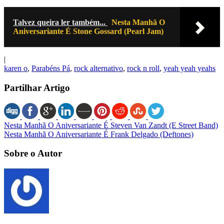
Talvez queira ler também...
Nesta Manhã O
Aniversariante É Stone Gossard (Pearl Jam)
|
karen o
,
Parabéns Pá
,
rock alternativo
,
rock n roll
,
yeah yeah yeahs
Partilhar Artigo
Nesta Manhã O Aniversariante É Steven Van Zandt (E Street Band)
Nesta Manhã O Aniversariante É Frank Delgado (Deftones)
Sobre o Autor