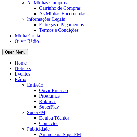
As Minhas Compras
Carrinho de Compras
As Minhas Encomendas
Informações Legais
Entregas e Pagamentos
Termos e Condições
Minha Conta
Ouvir Rádio
Open Menu
Home
Noticias
Eventos
Rádio
Emissão
Ouvir Emissão
Programas
Rubricas
SuperPlay
SuperFM
Equipa Técnica
Contactos
Publicidade
Anuncie na SuperFM