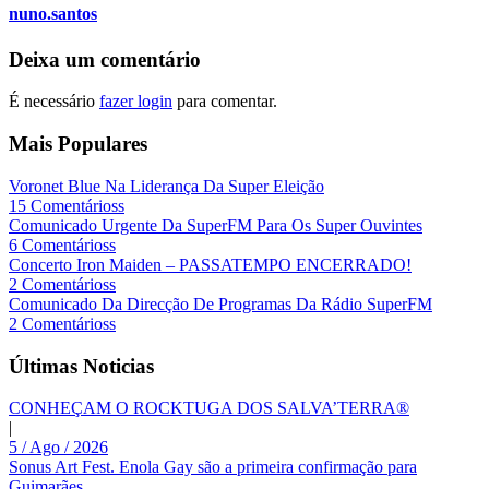
nuno.santos
Deixa um comentário
É necessário
fazer login
para comentar.
Mais Populares
Voronet Blue Na Liderança Da Super Eleição
15 Comentárioss
Comunicado Urgente Da SuperFM Para Os Super Ouvintes
6 Comentárioss
Concerto Iron Maiden – PASSATEMPO ENCERRADO!
2 Comentárioss
Comunicado Da Direcção De Programas Da Rádio SuperFM
2 Comentárioss
Últimas Noticias
CONHEÇAM O ROCKTUGA DOS SALVA’TERRA®
|
5 / Ago / 2026
Sonus Art Fest. Enola Gay são a primeira confirmação para
Guimarães