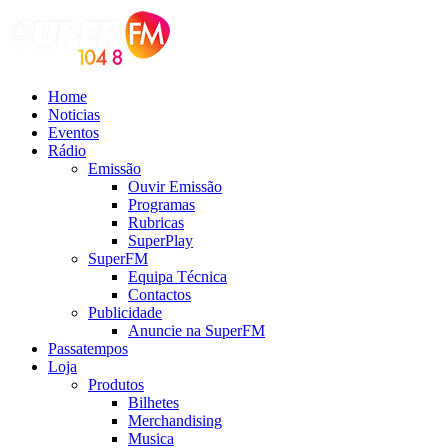
Home
Noticias
Eventos
Rádio
Emissão
Ouvir Emissão
Programas
Rubricas
SuperPlay
SuperFM
Equipa Técnica
Contactos
Publicidade
Anuncie na SuperFM
Passatempos
Loja
Produtos
Bilhetes
Merchandising
Musica