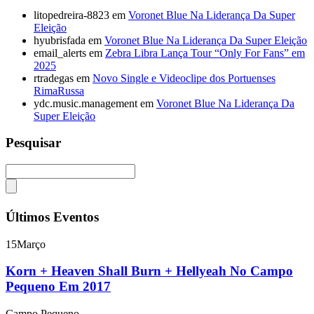
litopedreira-8823
em
Voronet Blue Na Liderança Da Super
Eleição
hyubrisfada
em
Voronet Blue Na Liderança Da Super Eleição
email_alerts
em
Zebra Libra Lança Tour “Only For Fans” em
2025
rtradegas
em
Novo Single e Videoclipe dos Portuenses
RimaRussa
ydc.music.management
em
Voronet Blue Na Liderança Da
Super Eleição
Pesquisar
Últimos Eventos
15
Março
Korn + Heaven Shall Burn + Hellyeah No Campo
Pequeno Em 2017
Campo Pequeno