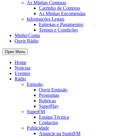
As Minhas Compras
Carrinho de Compras
As Minhas Encomendas
Informações Legais
Entregas e Pagamentos
Termos e Condições
Minha Conta
Ouvir Rádio
Open Menu
Home
Noticias
Eventos
Rádio
Emissão
Ouvir Emissão
Programas
Rubricas
SuperPlay
SuperFM
Equipa Técnica
Contactos
Publicidade
Anuncie na SuperFM