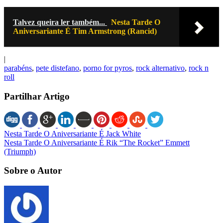
Talvez queira ler também...
Nesta Tarde O
Aniversariante É Tim Armstrong (Rancid)
|
parabéns
,
pete distefano
,
porno for pyros
,
rock alternativo
,
rock n
roll
Partilhar Artigo
Nesta Tarde O Aniversariante É Jack White
Nesta Tarde O Aniversariante É Rik “The Rocket” Emmett
(Triumph)
Sobre o Autor