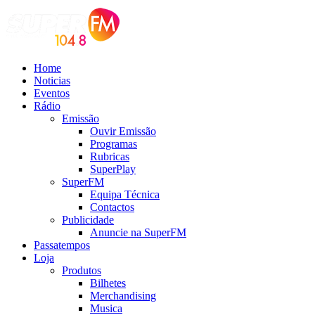
Home
Noticias
Eventos
Rádio
Emissão
Ouvir Emissão
Programas
Rubricas
SuperPlay
SuperFM
Equipa Técnica
Contactos
Publicidade
Anuncie na SuperFM
Passatempos
Loja
Produtos
Bilhetes
Merchandising
Musica