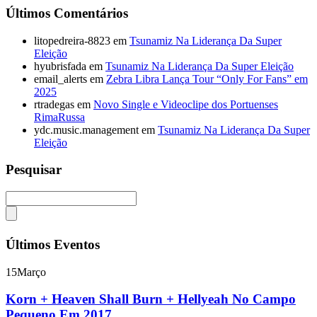
Últimos Comentários
litopedreira-8823
em
Tsunamiz Na Liderança Da Super
Eleição
hyubrisfada
em
Tsunamiz Na Liderança Da Super Eleição
email_alerts
em
Zebra Libra Lança Tour “Only For Fans” em
2025
rtradegas
em
Novo Single e Videoclipe dos Portuenses
RimaRussa
ydc.music.management
em
Tsunamiz Na Liderança Da Super
Eleição
Pesquisar
Últimos Eventos
15
Março
Korn + Heaven Shall Burn + Hellyeah No Campo
Pequeno Em 2017