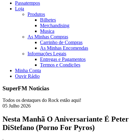
Passatempos
Loja
Produtos
Bilhetes
Merchandising
Musica
As Minhas Compras
Carrinho de Compras
As Minhas Encomendas
Informações Legais
Entregas e Pagamentos
Termos e Condições
Minha Conta
Ouvir Rádio
SuperFM Noticias
Todos os destaques do Rock estão aqui!
05
Julho
2026
Nesta Manhã O Aniversariante É Peter
DiStefano (Porno For Pyros)