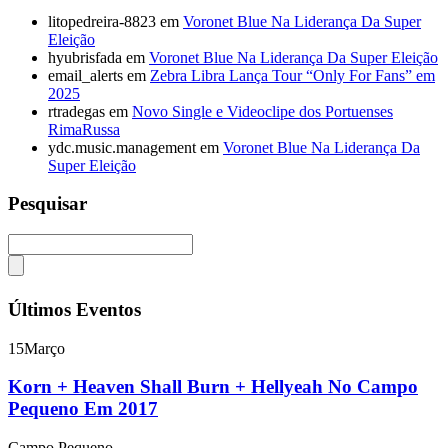
litopedreira-8823
em
Voronet Blue Na Liderança Da Super
Eleição
hyubrisfada
em
Voronet Blue Na Liderança Da Super Eleição
email_alerts
em
Zebra Libra Lança Tour “Only For Fans” em
2025
rtradegas
em
Novo Single e Videoclipe dos Portuenses
RimaRussa
ydc.music.management
em
Voronet Blue Na Liderança Da
Super Eleição
Pesquisar
Últimos Eventos
15
Março
Korn + Heaven Shall Burn + Hellyeah No Campo
Pequeno Em 2017
Campo Pequeno