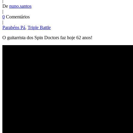
|
De
nuno.santos
|
0
Comentários
|
Parabéns Pá
,
Triple Battle
O guitarrista dos Spin Doctors faz hoje 62 anos!