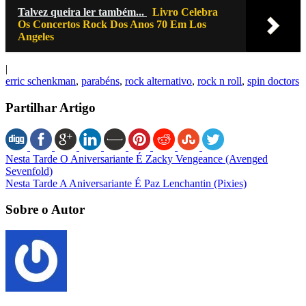
Talvez queira ler também...
Livro Celebra
Os Concertos Rock Dos Anos 70 Em Los
Angeles
|
erric schenkman
,
parabéns
,
rock alternativo
,
rock n roll
,
spin doctors
Partilhar Artigo
Nesta Tarde O Aniversariante É Zacky Vengeance (Avenged
Sevenfold)
Nesta Tarde A Aniversariante É Paz Lenchantin (Pixies)
Sobre o Autor