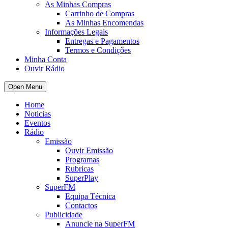
As Minhas Compras
Carrinho de Compras
As Minhas Encomendas
Informações Legais
Entregas e Pagamentos
Termos e Condições
Minha Conta
Ouvir Rádio
Open Menu
Home
Noticias
Eventos
Rádio
Emissão
Ouvir Emissão
Programas
Rubricas
SuperPlay
SuperFM
Equipa Técnica
Contactos
Publicidade
Anuncie na SuperFM