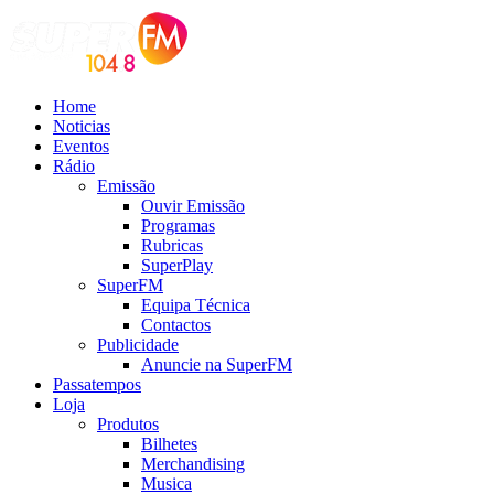
Home
Noticias
Eventos
Rádio
Emissão
Ouvir Emissão
Programas
Rubricas
SuperPlay
SuperFM
Equipa Técnica
Contactos
Publicidade
Anuncie na SuperFM
Passatempos
Loja
Produtos
Bilhetes
Merchandising
Musica