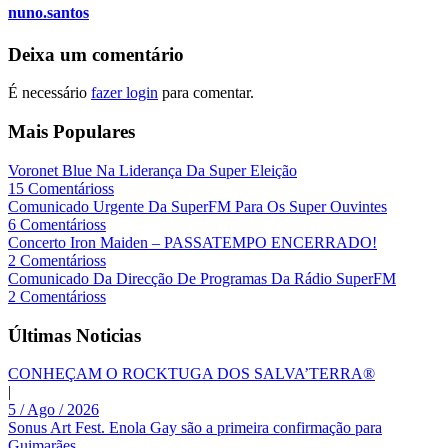
nuno.santos
Deixa um comentário
É necessário
fazer login
para comentar.
Mais Populares
Voronet Blue Na Liderança Da Super Eleição
15 Comentárioss
Comunicado Urgente Da SuperFM Para Os Super Ouvintes
6 Comentárioss
Concerto Iron Maiden – PASSATEMPO ENCERRADO!
2 Comentárioss
Comunicado Da Direcção De Programas Da Rádio SuperFM
2 Comentárioss
Últimas Noticias
CONHEÇAM O ROCKTUGA DOS SALVA’TERRA®
|
5 / Ago / 2026
Sonus Art Fest. Enola Gay são a primeira confirmação para
Guimarães