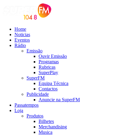
Home
Noticias
Eventos
Rádio
Emissão
Ouvir Emissão
Programas
Rubricas
SuperPlay
SuperFM
Equipa Técnica
Contactos
Publicidade
Anuncie na SuperFM
Passatempos
Loja
Produtos
Bilhetes
Merchandising
Musica