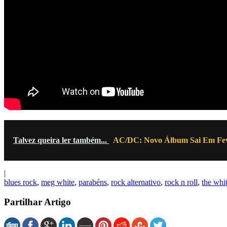
Talvez queira ler também...
AC/DC: Novo Álbum Sai Em Fev
|
blues rock
,
meg white
,
parabéns
,
rock alternativo
,
rock n roll
,
the whit
Partilhar Artigo