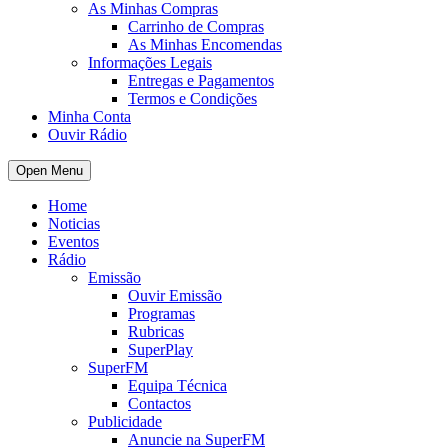
As Minhas Compras
Carrinho de Compras
As Minhas Encomendas
Informações Legais
Entregas e Pagamentos
Termos e Condições
Minha Conta
Ouvir Rádio
Open Menu
Home
Noticias
Eventos
Rádio
Emissão
Ouvir Emissão
Programas
Rubricas
SuperPlay
SuperFM
Equipa Técnica
Contactos
Publicidade
Anuncie na SuperFM