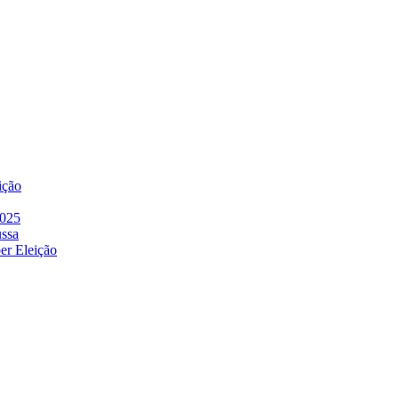
ição
2025
ussa
er Eleição