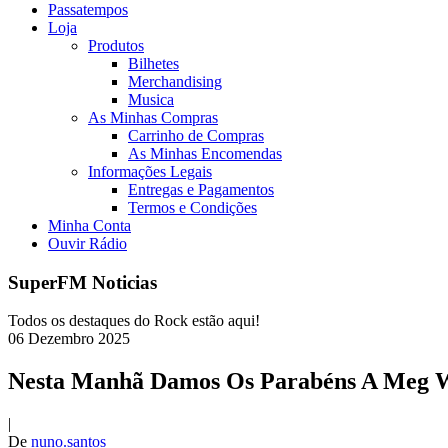
Passatempos
Loja
Produtos
Bilhetes
Merchandising
Musica
As Minhas Compras
Carrinho de Compras
As Minhas Encomendas
Informações Legais
Entregas e Pagamentos
Termos e Condições
Minha Conta
Ouvir Rádio
SuperFM Noticias
Todos os destaques do Rock estão aqui!
06
Dezembro
2025
Nesta Manhã Damos Os Parabéns A Meg Wh
|
De
nuno.santos