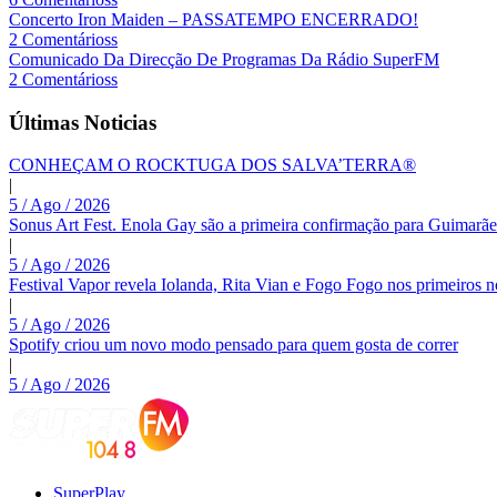
Concerto Iron Maiden – PASSATEMPO ENCERRADO!
2 Comentárioss
Comunicado Da Direcção De Programas Da Rádio SuperFM
2 Comentárioss
Últimas Noticias
CONHEÇAM O ROCKTUGA DOS SALVA’TERRA®
|
5 / Ago / 2026
Sonus Art Fest. Enola Gay são a primeira confirmação para Guimarãe
|
5 / Ago / 2026
Festival Vapor revela Iolanda, Rita Vian e Fogo Fogo nos primeiros 
|
5 / Ago / 2026
Spotify criou um novo modo pensado para quem gosta de correr
|
5 / Ago / 2026
SuperPlay