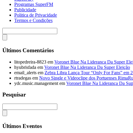
Programas SuperFM
Publicidade
Politica de Privacidade
Termos e Condições
Últimos Comentários
litopedreira-8823
em
Voronet Blue Na Liderança Da Super Ele
hyubrisfada
em
Voronet Blue Na Liderança Da Super Eleição
email_alerts
em
Zebra Libra Lança Tour “Only For Fans” em 
rtradegas
em
Novo Single e Videoclipe dos Portuenses RimaR
ydc.music.management
em
Voronet Blue Na Liderança Da Sup
Pesquisar
Últimos Eventos