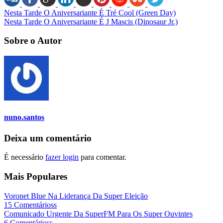
Nesta Tarde O Aniversariante É Tré Cool (Green Day)
Nesta Tarde O Aniversariante É J Mascis (Dinosaur Jr.)
Sobre o Autor
nuno.santos
Deixa um comentário
É necessário
fazer login
para comentar.
Mais Populares
Voronet Blue Na Liderança Da Super Eleição
15 Comentárioss
Comunicado Urgente Da SuperFM Para Os Super Ouvintes
6 Comentárioss