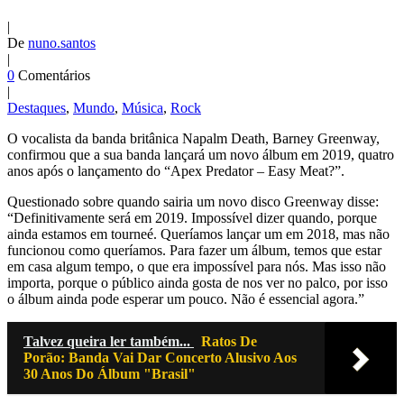
|
De
nuno.santos
|
0
Comentários
|
Destaques
,
Mundo
,
Música
,
Rock
O vocalista da banda britânica Napalm Death, Barney Greenway,
confirmou que a sua banda lançará um novo álbum em 2019, quatro
anos após o lançamento do “Apex Predator – Easy Meat?”.
Questionado sobre quando sairia um novo disco Greenway disse:
“Definitivamente será em 2019. Impossível dizer quando, porque
ainda estamos em tourneé.
Queríamos lançar um em 2018, mas não
funcionou como queríamos.
Para fazer um álbum, temos que estar
em casa algum tempo, o que era impossível para nós.
Mas isso não
importa, porque o público ainda gosta de nos ver no palco, por isso
o álbum ainda pode esperar um pouco.
Não é essencial agora.”
Talvez queira ler também...
Ratos De
Porão: Banda Vai Dar Concerto Alusivo Aos
30 Anos Do Álbum "Brasil"