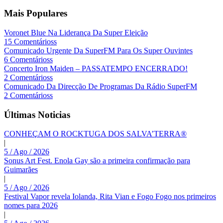
Mais Populares
Voronet Blue Na Liderança Da Super Eleição
15 Comentárioss
Comunicado Urgente Da SuperFM Para Os Super Ouvintes
6 Comentárioss
Concerto Iron Maiden – PASSATEMPO ENCERRADO!
2 Comentárioss
Comunicado Da Direcção De Programas Da Rádio SuperFM
2 Comentárioss
Últimas Noticias
CONHEÇAM O ROCKTUGA DOS SALVA’TERRA®
|
5 / Ago / 2026
Sonus Art Fest. Enola Gay são a primeira confirmação para
Guimarães
|
5 / Ago / 2026
Festival Vapor revela Iolanda, Rita Vian e Fogo Fogo nos primeiros
nomes para 2026
|