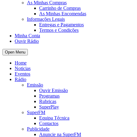
As Minhas Compras
Carrinho de Compras
As Minhas Encomendas
Informações Legais
Entregas e Pagamentos
Termos e Condições
Minha Conta
Ouvir Rádio
Open Menu
Home
Noticias
Eventos
Rádio
Emissão
Ouvir Emissão
Programas
Rubricas
SuperPlay
SuperFM
Equipa Técnica
Contactos
Publicidade
Anuncie na SuperFM