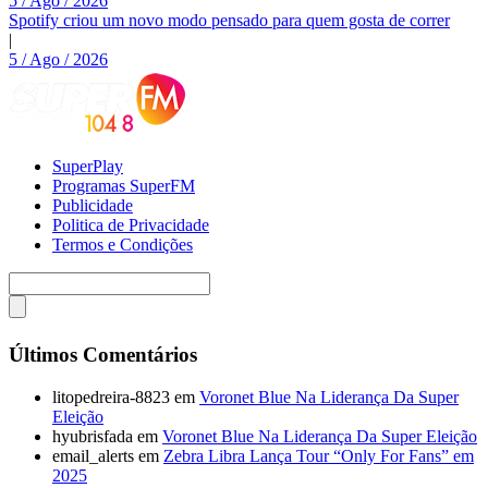
5 / Ago / 2026
Spotify criou um novo modo pensado para quem gosta de correr
|
5 / Ago / 2026
SuperPlay
Programas SuperFM
Publicidade
Politica de Privacidade
Termos e Condições
Últimos Comentários
litopedreira-8823
em
Voronet Blue Na Liderança Da Super
Eleição
hyubrisfada
em
Voronet Blue Na Liderança Da Super Eleição
email_alerts
em
Zebra Libra Lança Tour “Only For Fans” em
2025