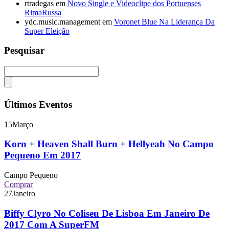
rtradegas
em
Novo Single e Videoclipe dos Portuenses
RimaRussa
ydc.music.management
em
Voronet Blue Na Liderança Da
Super Eleição
Pesquisar
Últimos Eventos
15
Março
Korn + Heaven Shall Burn + Hellyeah No Campo
Pequeno Em 2017
Campo Pequeno
Comprar
27
Janeiro
Biffy Clyro No Coliseu De Lisboa Em Janeiro De
2017 Com A SuperFM