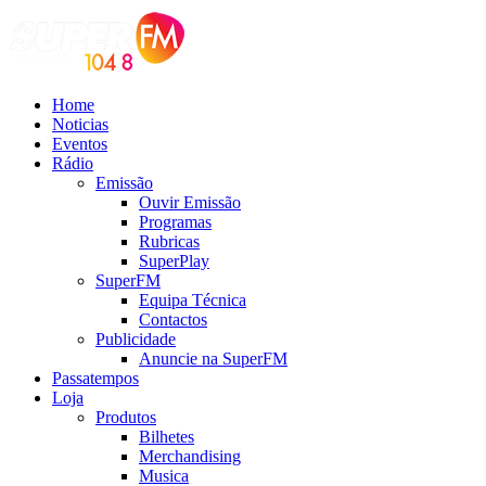
Home
Noticias
Eventos
Rádio
Emissão
Ouvir Emissão
Programas
Rubricas
SuperPlay
SuperFM
Equipa Técnica
Contactos
Publicidade
Anuncie na SuperFM
Passatempos
Loja
Produtos
Bilhetes
Merchandising
Musica