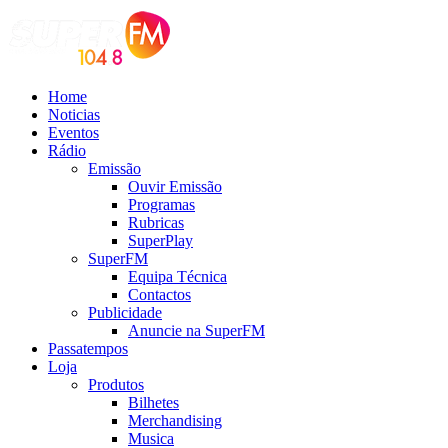
Home
Noticias
Eventos
Rádio
Emissão
Ouvir Emissão
Programas
Rubricas
SuperPlay
SuperFM
Equipa Técnica
Contactos
Publicidade
Anuncie na SuperFM
Passatempos
Loja
Produtos
Bilhetes
Merchandising
Musica