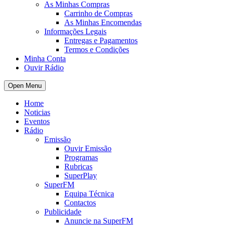
As Minhas Compras
Carrinho de Compras
As Minhas Encomendas
Informações Legais
Entregas e Pagamentos
Termos e Condições
Minha Conta
Ouvir Rádio
Open Menu
Home
Noticias
Eventos
Rádio
Emissão
Ouvir Emissão
Programas
Rubricas
SuperPlay
SuperFM
Equipa Técnica
Contactos
Publicidade
Anuncie na SuperFM