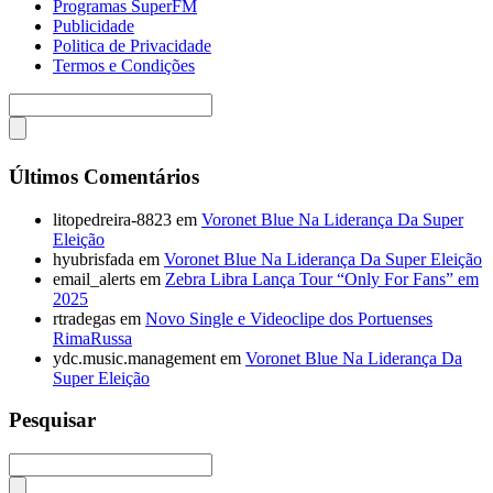
Programas SuperFM
Publicidade
Politica de Privacidade
Termos e Condições
Últimos Comentários
litopedreira-8823
em
Voronet Blue Na Liderança Da Super
Eleição
hyubrisfada
em
Voronet Blue Na Liderança Da Super Eleição
email_alerts
em
Zebra Libra Lança Tour “Only For Fans” em
2025
rtradegas
em
Novo Single e Videoclipe dos Portuenses
RimaRussa
ydc.music.management
em
Voronet Blue Na Liderança Da
Super Eleição
Pesquisar