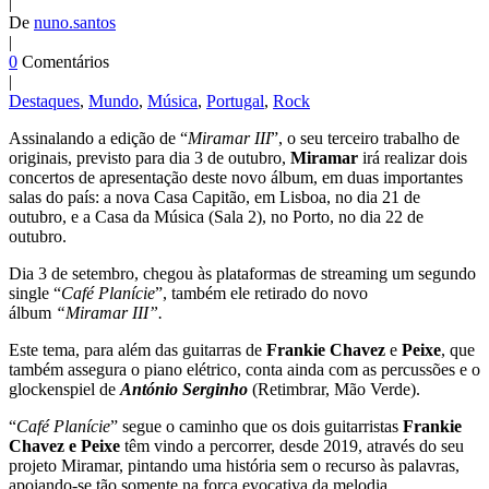
|
De
nuno.santos
|
0
Comentários
|
Destaques
,
Mundo
,
Música
,
Portugal
,
Rock
Assinalando a edição de “
Miramar III
”, o seu terceiro trabalho de
originais, previsto para dia 3 de outubro,
Miramar
irá realizar dois
concertos de apresentação deste novo álbum, em duas importantes
salas do país: a nova Casa Capitão, em Lisboa, no dia 21 de
outubro, e a Casa da Música (Sala 2), no Porto, no dia 22 de
outubro.
Dia 3 de setembro, chegou às plataformas de streaming um segundo
single “
Café Planície
”, também ele retirado do novo
álbum
“Miramar III”.
Este tema, para além das guitarras de
Frankie Chavez
e
Peixe
, que
também assegura o piano elétrico, conta ainda com as percussões e o
glockenspiel de
António Serginho
(Retimbrar, Mão Verde).
“
Café Planície
” segue o caminho que os dois guitarristas
Frankie
Chavez e Peixe
têm vindo a percorrer, desde 2019, através do seu
projeto Miramar, pintando uma história sem o recurso às palavras,
apoiando-se tão somente na força evocativa da melodia.