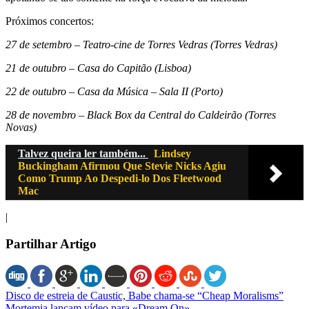
Próximos concertos:
27 de setembro – Teatro-cine de Torres Vedras (Torres Vedras)
21 de outubro – Casa do Capitão (Lisboa)
22 de outubro – Casa da Música – Sala II (Porto)
28 de novembro – Black Box da Central do Caldeirão (Torres
Novas)
Talvez queira ler também...
Lindsey
Buckingham Afirmou Que Stevie Nicks Agiu
Como Trump Ao Despedi-lo Dos Fleetwood
Mac
|
Partilhar Artigo
Disco de estreia de Caustic, Babe chama-se “Cheap Moralisms”
Mortemia lançam vídeo para «Dream On»