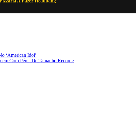
Pizzaria A Fazer Headbang
No ‘American Idol’
omem Com Pénis De Tamanho Recorde