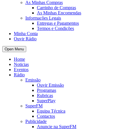
As Minhas Compras
Carrinho de Compras
As Minhas Encomendas
Informações Legais
Entregas e Pagamentos
Termos e Condições
Minha Conta
Ouvir Rádio
Open Menu
Home
Noticias
Eventos
Rádio
Emissão
Ouvir Emissão
Programas
Rubricas
SuperPlay
SuperFM
Equipa Técnica
Contactos
Publicidade
Anuncie na SuperFM