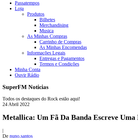
Passatempos
Loja
Produtos
Bilhetes
Merchandising
Musica
As Minhas Compras
Carrinho de Compras
As Minhas Encomendas
Informações Legais
Entregas e Pagamentos
Termos e Condições
Minha Conta
Ouvir Rádio
SuperFM Noticias
Todos os destaques do Rock estão aqui!
24
Abril
2022
Metallica: Um Fã Da Banda Escreve Uma L
|
De
nuno.santos