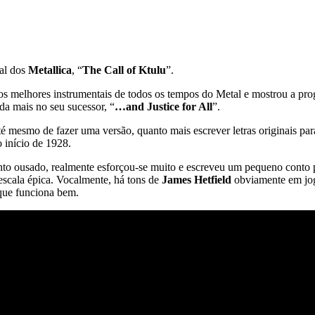
tal dos
Metallica
, “
The Call of Ktulu
”.
os melhores instrumentais de todos os tempos do Metal e mostrou a pr
nda mais no seu sucessor, “
…and Justice for All
”.
smo de fazer uma versão, quanto mais escrever letras originais para a f
o início de 1928.
o ousado, realmente esforçou-se muito e escreveu um pequeno conto par
escala épica. Vocalmente, há tons de
James Hetfield
obviamente em jo
 que funciona bem.