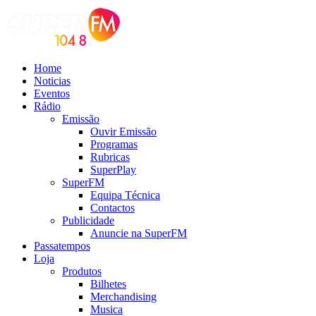
Home
Noticias
Eventos
Rádio
Emissão
Ouvir Emissão
Programas
Rubricas
SuperPlay
SuperFM
Equipa Técnica
Contactos
Publicidade
Anuncie na SuperFM
Passatempos
Loja
Produtos
Bilhetes
Merchandising
Musica