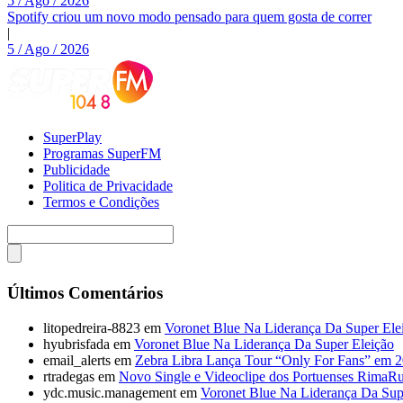
5 / Ago / 2026
Spotify criou um novo modo pensado para quem gosta de correr
|
5 / Ago / 2026
SuperPlay
Programas SuperFM
Publicidade
Politica de Privacidade
Termos e Condições
Últimos Comentários
litopedreira-8823
em
Voronet Blue Na Liderança Da Super Ele
hyubrisfada
em
Voronet Blue Na Liderança Da Super Eleição
email_alerts
em
Zebra Libra Lança Tour “Only For Fans” em 
rtradegas
em
Novo Single e Videoclipe dos Portuenses RimaR
ydc.music.management
em
Voronet Blue Na Liderança Da Sup