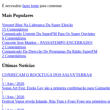
É necessário
fazer login
para comentar.
Mais Populares
Voronet Blue Na Liderança Da Super Eleição
15 Comentárioss
Comunicado Urgente Da SuperFM Para Os Super Ouvintes
6 Comentárioss
Concerto Iron Maiden – PASSATEMPO ENCERRADO!
2 Comentárioss
Comunicado Da Direcção De Programas Da Rádio SuperFM
2 Comentárioss
Últimas Noticias
CONHEÇAM O ROCKTUGA DOS SALVA’TERRA®
|
5 / Ago / 2026
Sonus Art Fest. Enola Gay são a primeira confirmação para Guimarãe
|
5 / Ago / 2026
Festival Vapor revela Iolanda, Rita Vian e Fogo Fogo nos primeiros 
|