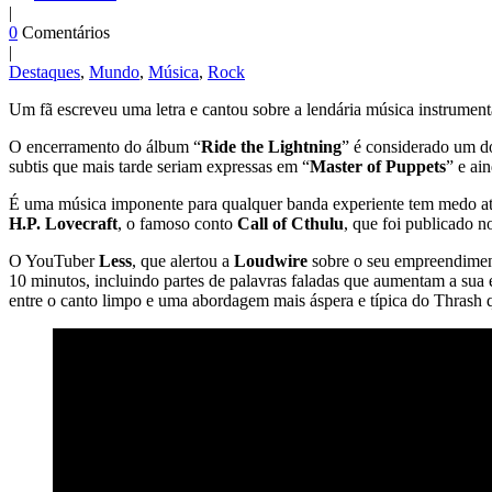
|
0
Comentários
|
Destaques
,
Mundo
,
Música
,
Rock
Um fã escreveu uma letra e cantou sobre a lendária música instrumen
O encerramento do álbum “
Ride the Lightning
” é considerado um d
subtis que mais tarde seriam expressas em “
Master of Puppets
” e ai
É uma música imponente para qualquer banda experiente tem medo até me
H.P.
Lovecraft
, o famoso conto
Call of Cthulu
, que foi publicado n
O YouTuber
Less
, que alertou a
Loudwire
sobre o seu empreendiment
10 minutos, incluindo partes de palavras faladas que aumentam a sua 
entre o canto limpo e uma abordagem mais áspera e típica do Thrash