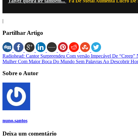
Talvez queira ler também...
Fã De Metal Aumenta Lucro De 
|
Partilhar Artigo
Radiohead: Cantor Surpreendeu Com versão Impecável De “Creep” 
Mulher Com Maior Boca Do Mundo Sem Palavras Ao Descobrir H
Sobre o Autor
nuno.santos
Deixa um comentário