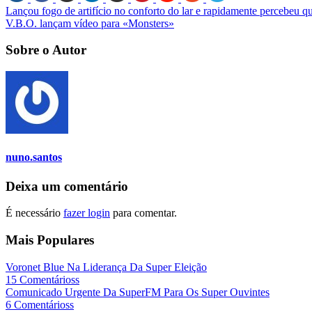
Lançou fogo de artifício no conforto do lar e rapidamente percebeu qu
V.B.O. lançam vídeo para «Monsters»
Sobre o Autor
nuno.santos
Deixa um comentário
É necessário
fazer login
para comentar.
Mais Populares
Voronet Blue Na Liderança Da Super Eleição
15 Comentárioss
Comunicado Urgente Da SuperFM Para Os Super Ouvintes
6 Comentárioss