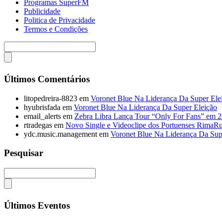
Programas SuperFM
Publicidade
Politica de Privacidade
Termos e Condições
Últimos Comentários
litopedreira-8823
em
Voronet Blue Na Liderança Da Super Ele
hyubrisfada
em
Voronet Blue Na Liderança Da Super Eleição
email_alerts
em
Zebra Libra Lança Tour “Only For Fans” em 
rtradegas
em
Novo Single e Videoclipe dos Portuenses RimaR
ydc.music.management
em
Voronet Blue Na Liderança Da Sup
Pesquisar
Últimos Eventos