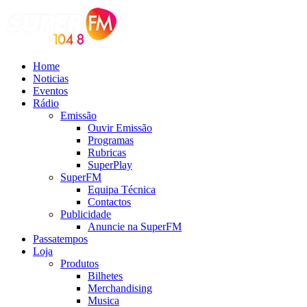
Home
Noticias
Eventos
Rádio
Emissão
Ouvir Emissão
Programas
Rubricas
SuperPlay
SuperFM
Equipa Técnica
Contactos
Publicidade
Anuncie na SuperFM
Passatempos
Loja
Produtos
Bilhetes
Merchandising
Musica