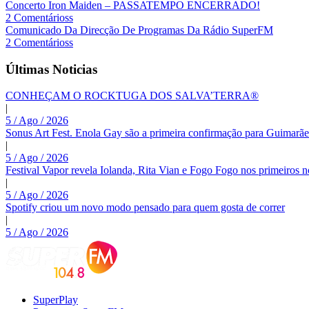
Concerto Iron Maiden – PASSATEMPO ENCERRADO!
2 Comentárioss
Comunicado Da Direcção De Programas Da Rádio SuperFM
2 Comentárioss
Últimas Noticias
CONHEÇAM O ROCKTUGA DOS SALVA’TERRA®
|
5 / Ago / 2026
Sonus Art Fest. Enola Gay são a primeira confirmação para Guimarãe
|
5 / Ago / 2026
Festival Vapor revela Iolanda, Rita Vian e Fogo Fogo nos primeiros 
|
5 / Ago / 2026
Spotify criou um novo modo pensado para quem gosta de correr
|
5 / Ago / 2026
SuperPlay