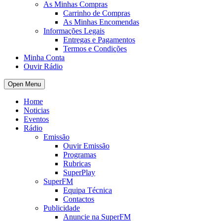
As Minhas Compras
Carrinho de Compras
As Minhas Encomendas
Informações Legais
Entregas e Pagamentos
Termos e Condições
Minha Conta
Ouvir Rádio
Open Menu
Home
Noticias
Eventos
Rádio
Emissão
Ouvir Emissão
Programas
Rubricas
SuperPlay
SuperFM
Equipa Técnica
Contactos
Publicidade
Anuncie na SuperFM