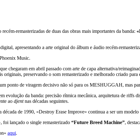
o recém-remasterizadas de duas das obras mais importantes da banda:
«
digital, apresentando a arte original do álbum e áudio recém-remasteriz
 Phoenix Music.
ue chegaram em abril passado com arte de capa alternativa/reimaginada
iginais, preservando o som remasterizado e melhorado criado para e
m ponto de viragem decisivo não só para os MESHUGGAH, mas para o
 evolução da banda: precisão rítmica mecânica, arquitetura de riffs di
ente ao
djent
nas décadas seguintes.
da década de 1990, «Destroy Erase Improve» continua a ser um mode
 foi lançado o single remasterizado
“Future Breed Machine”
, desta
ion»
aqui
.