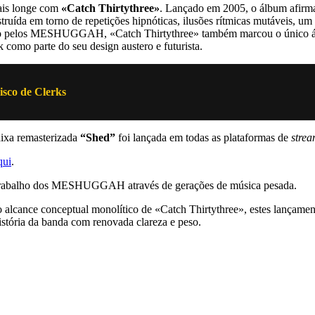
is longe com
«Catch Thirtythree»
. Lançado em 2005, o álbum afirm
ída em torno de repetições hipnóticas, ilusões rítmicas mutáveis, um 
do pelos MESHUGGAH, «Catch Thirtythree» também marcou o único álb
 como parte do seu design austero e futurista.
isco de Clerks
aixa remasterizada
“Shed”
foi lançada em todas as plataformas de
stre
qui
.
o trabalho dos MESHUGGAH através de gerações de música pesada.
 alcance conceptual monolítico de «Catch Thirtythree», estes lançamen
história da banda com renovada clareza e peso.