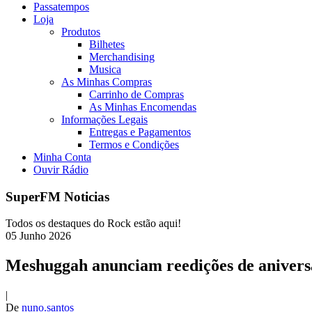
Passatempos
Loja
Produtos
Bilhetes
Merchandising
Musica
As Minhas Compras
Carrinho de Compras
As Minhas Encomendas
Informações Legais
Entregas e Pagamentos
Termos e Condições
Minha Conta
Ouvir Rádio
SuperFM Noticias
Todos os destaques do Rock estão aqui!
05
Junho
2026
Meshuggah anunciam reedições de anivers
|
De
nuno.santos