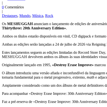
|
0
Comentários
|
Destaques
,
Mundo
,
Música
,
Rock
Os
MESHUGGAH
anunciam o lançamento de edições de aniversári
Thirtythree: 20th Anniversary Edition»
.
Ambos os títulos estarão disponíveis em vinil, CD digipack e formato 
Ambas as edições serão lançadas a 24 de julho de 2026 via Reigning
Estes lançamentos seguem as edições limitadas do Record Store Day, q
MESHUGGAH devolvem ambos os álbuns às suas identidades visuais or
Originalmente lançado em 1995,
«Destroy Erase Improve»
marcou u
O álbum introduziu uma versão afiada e inconfundível da linguagem em
tornaria fundamental para o metal progressivo, extremo,
math
e adjac
Amplamente considerado como um dos álbuns de metal definidores 
Para acompanhar «Destroy Erase Improve: 30th Anniversary Edition»,
Faz a pré-reserva de «Destroy Erase Improve: 30th Anniversary Edit