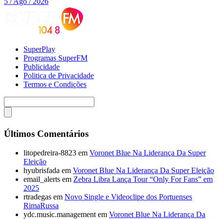
5 / Ago / 2026
SuperPlay
Programas SuperFM
Publicidade
Politica de Privacidade
Termos e Condições
Últimos Comentários
litopedreira-8823
em
Voronet Blue Na Liderança Da Super
Eleição
hyubrisfada
em
Voronet Blue Na Liderança Da Super Eleição
email_alerts
em
Zebra Libra Lança Tour “Only For Fans” em
2025
rtradegas
em
Novo Single e Videoclipe dos Portuenses
RimaRussa
ydc.music.management
em
Voronet Blue Na Liderança Da