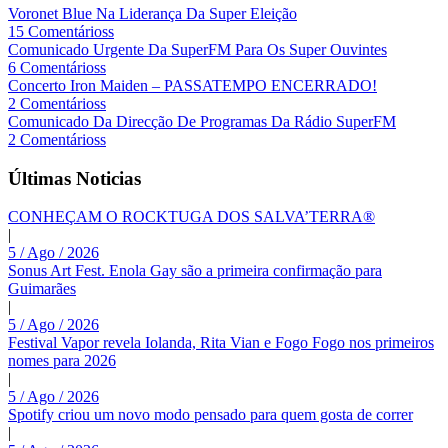
Voronet Blue Na Liderança Da Super Eleição
15 Comentárioss
Comunicado Urgente Da SuperFM Para Os Super Ouvintes
6 Comentárioss
Concerto Iron Maiden – PASSATEMPO ENCERRADO!
2 Comentárioss
Comunicado Da Direcção De Programas Da Rádio SuperFM
2 Comentárioss
Últimas Noticias
CONHEÇAM O ROCKTUGA DOS SALVA’TERRA®
|
5 / Ago / 2026
Sonus Art Fest. Enola Gay são a primeira confirmação para
Guimarães
|
5 / Ago / 2026
Festival Vapor revela Iolanda, Rita Vian e Fogo Fogo nos primeiros
nomes para 2026
|
5 / Ago / 2026
Spotify criou um novo modo pensado para quem gosta de correr
|