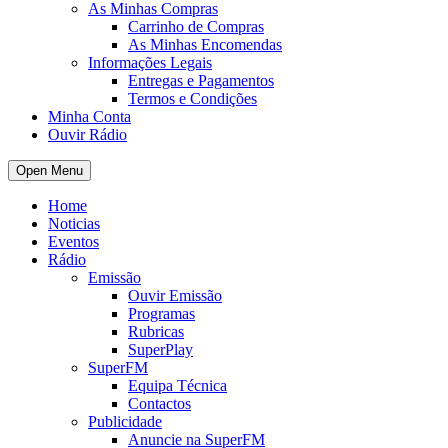
As Minhas Compras
Carrinho de Compras
As Minhas Encomendas
Informações Legais
Entregas e Pagamentos
Termos e Condições
Minha Conta
Ouvir Rádio
Open Menu
Home
Noticias
Eventos
Rádio
Emissão
Ouvir Emissão
Programas
Rubricas
SuperPlay
SuperFM
Equipa Técnica
Contactos
Publicidade
Anuncie na SuperFM