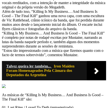
vocais reeditados, com a intenção de manter a integridade da música
original e da própria versão do Megadeth.
Além de tudo isso, “Killing Is My Business… And Business Is
Good – The Final Kill” ganhou uma nova capa, com uma escultura
de Vic Rattlehead, crânio icónico da banda, que foi perdida durante
muitos anos desde o lançamento inicial do álbum. O encarte inclui
flyers clássicos e fotografias do arquivo da banda.
“Killing Is My Business… And Business Is Good – The Final Kill”
é completo por notas de rodapé escritas por Mustaine, narrando as
lutas da banda naquele período e, também alguns dos momentos
surpreendentes durante as sessões de remistura.
“Estou tão impressionado com a música que fizemos quanto com o
facto de termos sobrevivido”, comentou Mustaine.
Talvez queira ler também...
Iron Maiden
Foram Homenageados Pela Câmara dos
Deputados da Argentina
As músicas de “Killing Is My Business… And Business Is Good –
The Final Kill” são:
01. Last Rites / Loved To Deth (remasterizada)