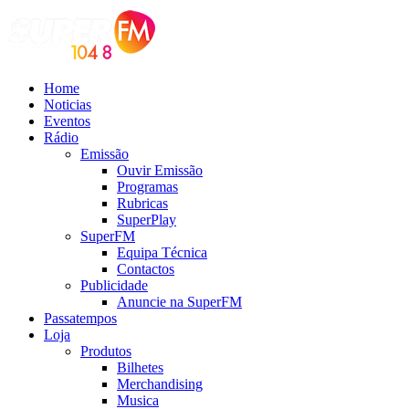
Home
Noticias
Eventos
Rádio
Emissão
Ouvir Emissão
Programas
Rubricas
SuperPlay
SuperFM
Equipa Técnica
Contactos
Publicidade
Anuncie na SuperFM
Passatempos
Loja
Produtos
Bilhetes
Merchandising
Musica