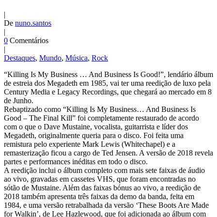
|
De
nuno.santos
|
0
Comentários
|
Destaques
,
Mundo
,
Música
,
Rock
“Killing Is My Business … And Business Is Good!”, lendário álbum
de estreia dos Megadeth em 1985, vai ter uma reedição de luxo pela
Century Media e Legacy Recordings, que chegará ao mercado em 8
de Junho.
Rebaptizado como “Killing Is My Business… And Business Is
Good – The Final Kill” foi completamente restaurado de acordo
com o que o Dave Mustaine, vocalista, guitarrista e líder dos
Megadeth, originalmente queria para o disco. Foi feita uma
remistura pelo experiente Mark Lewis (Whitechapel) e a
remasterização ficou a cargo de Ted Jensen. A versão de 2018 revela
partes e performances inéditas em todo o disco.
A reedição inclui o álbum completo com mais sete faixas de áudio
ao vivo, gravadas em cassetes VHS, que foram encontradas no
sótão de Mustaine. Além das faixas bónus ao vivo, a reedição de
2018 também apresenta três faixas da demo da banda, feita em
1984, e uma versão retrabalhada da versão ‘These Boots Are Made
for Walkin’, de Lee Hazlewood, que foi adicionada ao álbum com