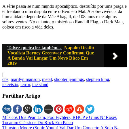
A série passa-se num mundo apocalíptico, destruído por uma praga e
enfrentando uma disputa entre o Bem e o Mal. A sobrevivência da
humanidade depende da Mãe Abagail, de 108 anos e de alguns
sobreviventes. No entanto, o misterioso Randall Flag, o Dark Man,
coloca em risco a vida deles.
Talvez queira ler também...
Napalm Death:
Vocalista Barney Greenway Confirmou Que
A Banda Vai Lançar Um Novo Disco Em
2019
|
cbs
,
marilyn manson
,
metal
,
shooter jennings
,
stephen king
,
televisão
,
terror
,
the stand
Partilhar Artigo
Músicos Dos Pearl Jam, Foo Fighters, RHCP e Guns N’ Roses
Tocaram Clássicos Do Rock Em Palco
Thurston Moore (Sonic Youth) Vai Dar Um Concerto A Solo Na