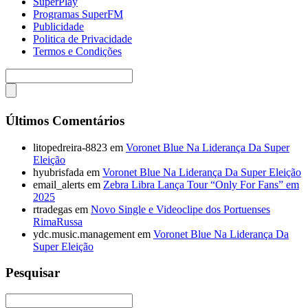
SuperPlay
Programas SuperFM
Publicidade
Politica de Privacidade
Termos e Condições
Últimos Comentários
litopedreira-8823
em
Voronet Blue Na Liderança Da Super
Eleição
hyubrisfada
em
Voronet Blue Na Liderança Da Super Eleição
email_alerts
em
Zebra Libra Lança Tour “Only For Fans” em
2025
rtradegas
em
Novo Single e Videoclipe dos Portuenses
RimaRussa
ydc.music.management
em
Voronet Blue Na Liderança Da
Super Eleição
Pesquisar