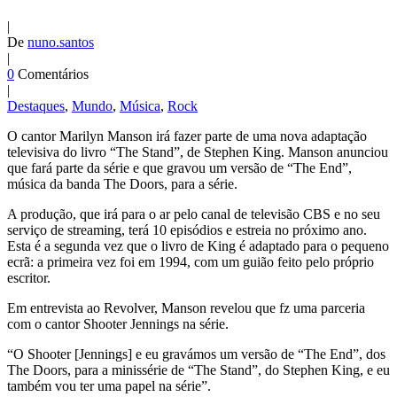
|
De
nuno.santos
|
0
Comentários
|
Destaques
,
Mundo
,
Música
,
Rock
O cantor Marilyn Manson irá fazer parte de uma nova adaptação
televisiva do livro “The Stand”, de Stephen King. Manson anunciou
que fará parte da série e que gravou um versão de “The End”,
música da banda The Doors, para a série.
A produção, que irá para o ar pelo canal de televisão CBS e no seu
serviço de streaming, terá 10 episódios e estreia no próximo ano.
Esta é a segunda vez que o livro de King é adaptado para o pequeno
ecrã: a primeira vez foi em 1994, com um guião feito pelo próprio
escritor.
Em entrevista ao Revolver, Manson revelou que fz uma parceria
com o cantor Shooter Jennings na série.
“O Shooter [Jennings] e eu gravámos um versão de “The End”, dos
The Doors, para a minissérie de “The Stand”, do Stephen King, e eu
também vou ter uma papel na série”.