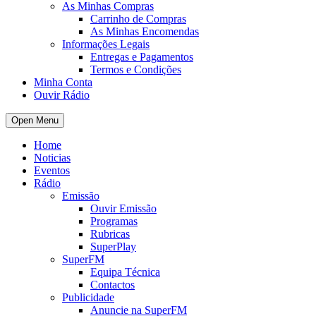
As Minhas Compras
Carrinho de Compras
As Minhas Encomendas
Informações Legais
Entregas e Pagamentos
Termos e Condições
Minha Conta
Ouvir Rádio
Open Menu
Home
Noticias
Eventos
Rádio
Emissão
Ouvir Emissão
Programas
Rubricas
SuperPlay
SuperFM
Equipa Técnica
Contactos
Publicidade
Anuncie na SuperFM