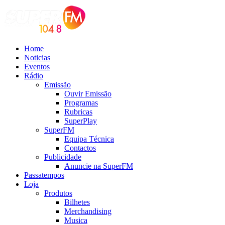
Home
Noticias
Eventos
Rádio
Emissão
Ouvir Emissão
Programas
Rubricas
SuperPlay
SuperFM
Equipa Técnica
Contactos
Publicidade
Anuncie na SuperFM
Passatempos
Loja
Produtos
Bilhetes
Merchandising
Musica