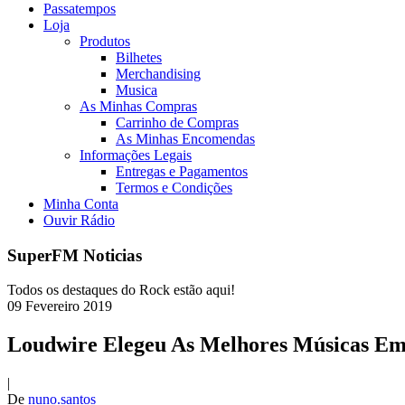
Passatempos
Loja
Produtos
Bilhetes
Merchandising
Musica
As Minhas Compras
Carrinho de Compras
As Minhas Encomendas
Informações Legais
Entregas e Pagamentos
Termos e Condições
Minha Conta
Ouvir Rádio
SuperFM Noticias
Todos os destaques do Rock estão aqui!
09
Fevereiro
2019
Loudwire Elegeu As Melhores Músicas Em
|
De
nuno.santos