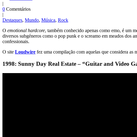
|
0
Comentários
|
Destaques
,
Mundo
,
Música
,
Rock
O
emotional hardcore
, também conhecido apenas como emo, é um mov
diversos subgéneros como o pop punk e o screamo em meados dos anos 
confessionais.
O site
Loudwire
fez uma compilação com aquelas que considera as me
1998: Sunny Day Real Estate – “Guitar and Video 