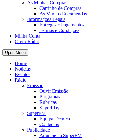
As Minhas Compras
Carrinho de Compras
As Minhas Encomendas
Informações Legais
Entregas e Pagamentos
Termos e Condições
Minha Conta
Ouvir Rádio
Open Menu
Home
Noticias
Eventos
Rádio
Emissão
Ouvir Emissão
Programas
Rubricas
SuperPlay
SuperFM
Equipa Técnica
Contactos
Publicidade
Anuncie na SuperFM