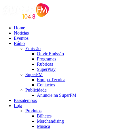
Home
Noticias
Eventos
Rádio
Emissão
Ouvir Emissão
Programas
Rubricas
SuperPlay
SuperFM
Equipa Técnica
Contactos
Publicidade
Anuncie na SuperFM
Passatempos
Loja
Produtos
Bilhetes
Merchandising
Musica