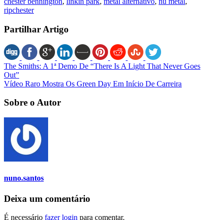
chester bennington
,
linkin park
,
metal alternativo
,
nu metal
,
ripchester
Partilhar Artigo
The Smiths: A 1ª Demo De “There Is A Light That Never Goes
Out”
Vídeo Raro Mostra Os Green Day Em Início De Carreira
Sobre o Autor
nuno.santos
Deixa um comentário
É necessário
fazer login
para comentar.