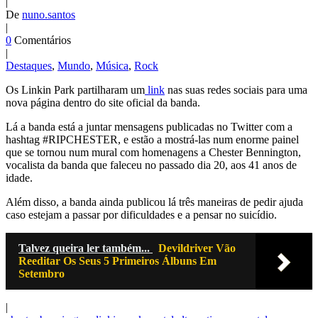
|
De
nuno.santos
|
0
Comentários
|
Destaques
,
Mundo
,
Música
,
Rock
Os Linkin Park partilharam um
link
nas suas redes sociais para uma
nova página dentro do site oficial da banda.
Lá a banda está a juntar mensagens publicadas no Twitter com a
hashtag #RIPCHESTER, e estão a mostrá-las num enorme painel
que se tornou num mural com homenagens a Chester Bennington,
vocalista da banda que faleceu no passado dia 20, aos 41 anos de
idade.
Além disso, a banda ainda publicou lá três maneiras de pedir ajuda
caso estejam a passar por dificuldades e a pensar no suicídio.
Talvez queira ler também...
Devildriver Vão
Reeditar Os Seus 5 Primeiros Álbuns Em
Setembro
|