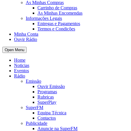
As Minhas Compras
Carrinho de Compras
As Minhas Encomendas
Informações Legais
Entregas e Pagamentos
Termos e Condições
Minha Conta
Ouvir Rádio
Open Menu
Home
Noticias
Eventos
Rádio
Emissão
Ouvir Emissão
Programas
Rubricas
SuperPlay
SuperFM
Equipa Técnica
Contactos
Publicidade
Anuncie na SuperFM