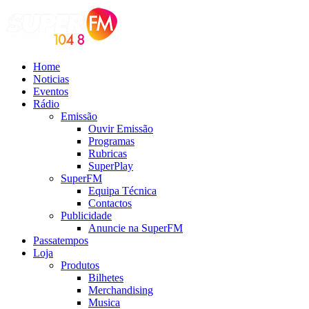
Home
Noticias
Eventos
Rádio
Emissão
Ouvir Emissão
Programas
Rubricas
SuperPlay
SuperFM
Equipa Técnica
Contactos
Publicidade
Anuncie na SuperFM
Passatempos
Loja
Produtos
Bilhetes
Merchandising
Musica