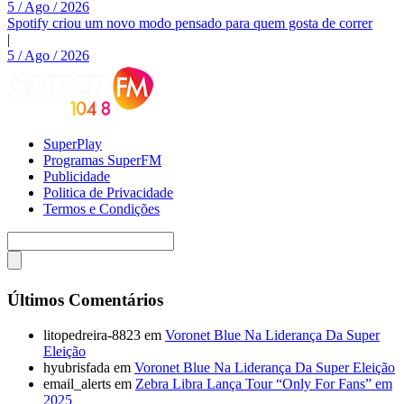
5 / Ago / 2026
Spotify criou um novo modo pensado para quem gosta de correr
|
5 / Ago / 2026
SuperPlay
Programas SuperFM
Publicidade
Politica de Privacidade
Termos e Condições
Últimos Comentários
litopedreira-8823
em
Voronet Blue Na Liderança Da Super
Eleição
hyubrisfada
em
Voronet Blue Na Liderança Da Super Eleição
email_alerts
em
Zebra Libra Lança Tour “Only For Fans” em
2025