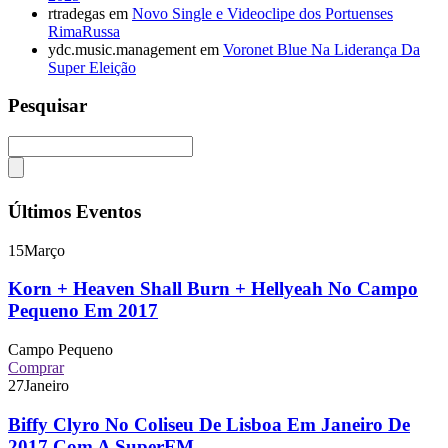
rtradegas
em
Novo Single e Videoclipe dos Portuenses
RimaRussa
ydc.music.management
em
Voronet Blue Na Liderança Da
Super Eleição
Pesquisar
Últimos Eventos
15
Março
Korn + Heaven Shall Burn + Hellyeah No Campo
Pequeno Em 2017
Campo Pequeno
Comprar
27
Janeiro
Biffy Clyro No Coliseu De Lisboa Em Janeiro De
2017 Com A SuperFM