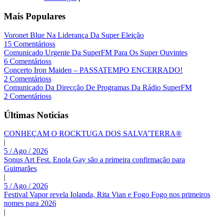
Mais Populares
Voronet Blue Na Liderança Da Super Eleição
15 Comentárioss
Comunicado Urgente Da SuperFM Para Os Super Ouvintes
6 Comentárioss
Concerto Iron Maiden – PASSATEMPO ENCERRADO!
2 Comentárioss
Comunicado Da Direcção De Programas Da Rádio SuperFM
2 Comentárioss
Últimas Noticias
CONHEÇAM O ROCKTUGA DOS SALVA’TERRA®
|
5 / Ago / 2026
Sonus Art Fest. Enola Gay são a primeira confirmação para
Guimarães
|
5 / Ago / 2026
Festival Vapor revela Iolanda, Rita Vian e Fogo Fogo nos primeiros
nomes para 2026
|