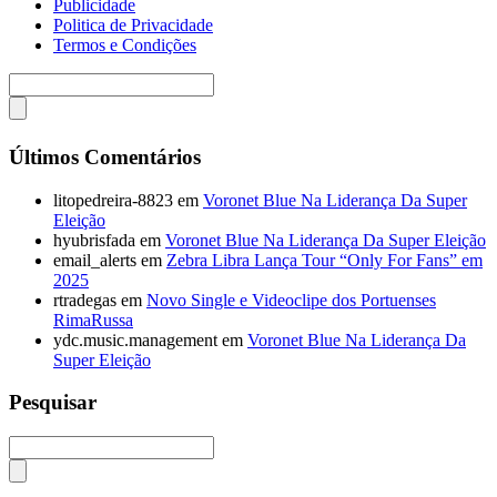
Publicidade
Politica de Privacidade
Termos e Condições
Últimos Comentários
litopedreira-8823
em
Voronet Blue Na Liderança Da Super
Eleição
hyubrisfada
em
Voronet Blue Na Liderança Da Super Eleição
email_alerts
em
Zebra Libra Lança Tour “Only For Fans” em
2025
rtradegas
em
Novo Single e Videoclipe dos Portuenses
RimaRussa
ydc.music.management
em
Voronet Blue Na Liderança Da
Super Eleição
Pesquisar