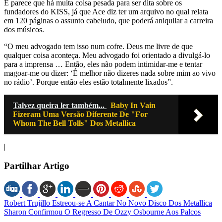
E parece que há muita coisa pesada para ser dita sobre os
fundadores do KISS, já que Ace diz ter um arquivo no qual relata
em 120 páginas o assunto cabeludo, que poderá aniquilar a carreira
dos músicos.
“O meu advogado tem isso num cofre. Deus me livre de que
qualquer coisa aconteça. Meu advogado foi orientado a divulgá-lo
para a imprensa … Então, eles não podem intimidar-me e tentar
magoar-me ou dizer: ‘É melhor não dizeres nada sobre mim ao vivo
no rádio’. Porque então eles estão totalmente lixados”.
Talvez queira ler também...
Baby In Vain
Fizeram Uma Versão Diferente De "For
Whom The Bell Tolls" Dos Metallica
|
Partilhar Artigo
Robert Trujillo Estreou-se A Cantar No Novo Disco Dos Metallica
Sharon Confirmou O Regresso De Ozzy Osbourne Aos Palcos