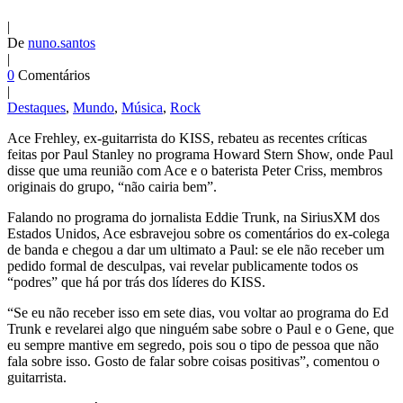
|
De
nuno.santos
|
0
Comentários
|
Destaques
,
Mundo
,
Música
,
Rock
Ace Frehley, ex-guitarrista do KISS, rebateu as recentes críticas
feitas por Paul Stanley no programa Howard Stern Show, onde Paul
disse que uma reunião com Ace e o baterista Peter Criss, membros
originais do grupo, “não cairia bem”.
Falando no programa do jornalista Eddie Trunk, na SiriusXM dos
Estados Unidos, Ace esbravejou sobre os comentários do ex-colega
de banda e chegou a dar um ultimato a Paul: se ele não receber um
pedido formal de desculpas, vai revelar publicamente todos os
“podres” que há por trás dos líderes do KISS.
“Se eu não receber isso em sete dias, vou voltar ao programa do Ed
Trunk e revelarei algo que ninguém sabe sobre o Paul e o Gene, que
eu sempre mantive em segredo, pois sou o tipo de pessoa que não
fala sobre isso. Gosto de falar sobre coisas positivas”, comentou o
guitarrista.