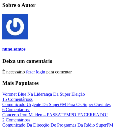
Sobre o Autor
nuno.santos
Deixa um comentário
É necessário
fazer login
para comentar.
Mais Populares
Voronet Blue Na Liderança Da Super Eleição
15 Comentárioss
Comunicado Urgente Da SuperFM Para Os Super Ouvintes
6 Comentárioss
Concerto Iron Maiden – PASSATEMPO ENCERRADO!
2 Comentárioss
Comunicado Da Direcção De Programas Da Rádio SuperFM