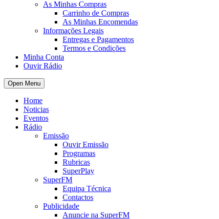
As Minhas Compras
Carrinho de Compras
As Minhas Encomendas
Informações Legais
Entregas e Pagamentos
Termos e Condições
Minha Conta
Ouvir Rádio
Open Menu
Home
Noticias
Eventos
Rádio
Emissão
Ouvir Emissão
Programas
Rubricas
SuperPlay
SuperFM
Equipa Técnica
Contactos
Publicidade
Anuncie na SuperFM