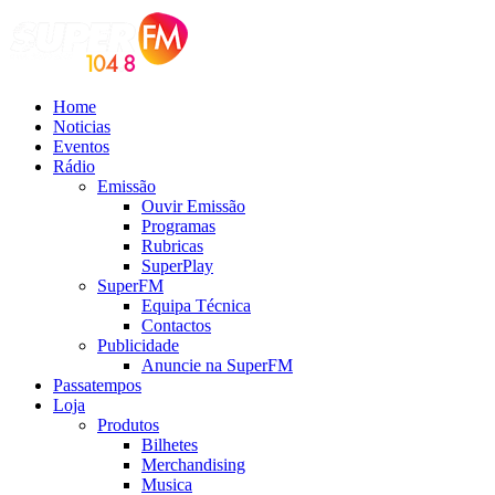
Home
Noticias
Eventos
Rádio
Emissão
Ouvir Emissão
Programas
Rubricas
SuperPlay
SuperFM
Equipa Técnica
Contactos
Publicidade
Anuncie na SuperFM
Passatempos
Loja
Produtos
Bilhetes
Merchandising
Musica