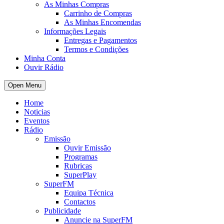
As Minhas Compras
Carrinho de Compras
As Minhas Encomendas
Informações Legais
Entregas e Pagamentos
Termos e Condições
Minha Conta
Ouvir Rádio
Open Menu
Home
Noticias
Eventos
Rádio
Emissão
Ouvir Emissão
Programas
Rubricas
SuperPlay
SuperFM
Equipa Técnica
Contactos
Publicidade
Anuncie na SuperFM