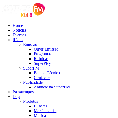
Home
Noticias
Eventos
Rádio
Emissão
Ouvir Emissão
Programas
Rubricas
SuperPlay
SuperFM
Equipa Técnica
Contactos
Publicidade
Anuncie na SuperFM
Passatempos
Loja
Produtos
Bilhetes
Merchandising
Musica