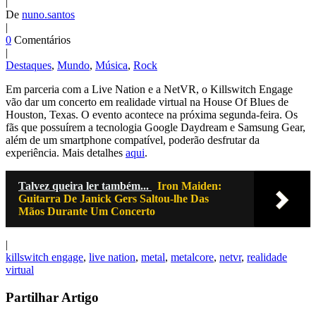
|
De
nuno.santos
|
0
Comentários
|
Destaques
,
Mundo
,
Música
,
Rock
Em parceria com a Live Nation e a NetVR, o Killswitch Engage
vão dar um concerto em realidade virtual na House Of Blues de
Houston, Texas. O evento acontece na próxima segunda-feira. Os
fãs que possuírem a tecnologia Google Daydream e Samsung Gear,
além de um smartphone compatível, poderão desfrutar da
experiência. Mais detalhes
aqui
.
Talvez queira ler também...
Iron Maiden:
Guitarra De Janick Gers Saltou-lhe Das
Mãos Durante Um Concerto
|
killswitch engage
,
live nation
,
metal
,
metalcore
,
netvr
,
realidade
virtual
Partilhar Artigo