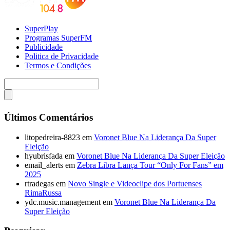
SuperPlay
Programas SuperFM
Publicidade
Politica de Privacidade
Termos e Condições
Últimos Comentários
litopedreira-8823
em
Voronet Blue Na Liderança Da Super
Eleição
hyubrisfada
em
Voronet Blue Na Liderança Da Super Eleição
email_alerts
em
Zebra Libra Lança Tour “Only For Fans” em
2025
rtradegas
em
Novo Single e Videoclipe dos Portuenses
RimaRussa
ydc.music.management
em
Voronet Blue Na Liderança Da
Super Eleição