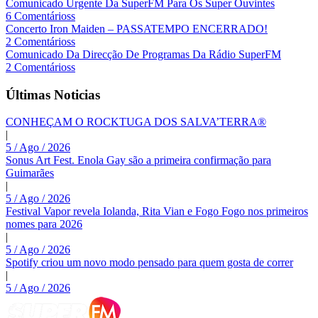
Comunicado Urgente Da SuperFM Para Os Super Ouvintes
6 Comentárioss
Concerto Iron Maiden – PASSATEMPO ENCERRADO!
2 Comentárioss
Comunicado Da Direcção De Programas Da Rádio SuperFM
2 Comentárioss
Últimas Noticias
CONHEÇAM O ROCKTUGA DOS SALVA’TERRA®
|
5 / Ago / 2026
Sonus Art Fest. Enola Gay são a primeira confirmação para
Guimarães
|
5 / Ago / 2026
Festival Vapor revela Iolanda, Rita Vian e Fogo Fogo nos primeiros
nomes para 2026
|
5 / Ago / 2026
Spotify criou um novo modo pensado para quem gosta de correr
|
5 / Ago / 2026