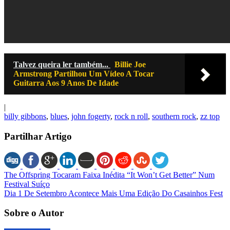
Talvez queira ler também...
Billie Joe
Armstrong Partilhou Um Vídeo A Tocar
Guitarra Aos 9 Anos De Idade
|
billy gibbons
,
blues
,
john fogerty
,
rock n roll
,
southern rock
,
zz top
Partilhar Artigo
The Offspring Tocaram Faixa Inédita “It Won’t Get Better” Num
Festival Suíço
Dia 1 De Setembro Acontece Mais Uma Edição Do Casainhos Fest
Sobre o Autor