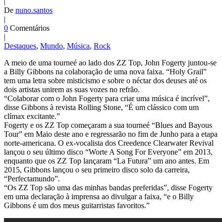
|
De
nuno.santos
|
0
Comentários
|
Destaques
,
Mundo
,
Música
,
Rock
A meio de uma tourneé ao lado dos ZZ Top, John Fogerty juntou-se
a Billy Gibbons na colaboração de uma nova faixa. “Holy Grail”
tem uma letra sobre misticismo e sobre o néctar dos deuses até os
dois artistas unirem as suas vozes no refrão.
“Colaborar com o John Fogerty para criar uma música é incrível”,
disse Gibbons à revista Rolling Stone, “É um clássico com um
clímax excitante.”
Fogerty e os ZZ Top começaram a sua tourneé “Blues and Bayous
Tour” em Maio deste ano e regressarão no fim de Junho para a etapa
norte-americana. O ex-vocalista dos Creedence Clearwater Revival
lançou o seu último disco “Worte A Song For Everyone” em 2013,
enquanto que os ZZ Top lançaram “La Futura” um ano antes. Em
2015, Gibbons lançou o seu primeiro disco solo da carreira,
“Perfectamundo”.
“Os ZZ Top são uma das minhas bandas preferidas”, disse Fogerty
em uma declaração à imprensa ao divulgar a faixa, “e o Billy
Gibbons é um dos meus guitarristas favoritos.”