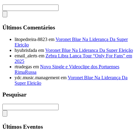
Últimos Comentários
litopedreira-8823
em
Voronet Blue Na Liderança Da Super
Eleição
hyubrisfada
em
Voronet Blue Na Liderança Da Super Eleição
email_alerts
em
Zebra Libra Lança Tour “Only For Fans” em
2025
rtradegas
em
Novo Single e Videoclipe dos Portuenses
RimaRussa
ydc.music.management
em
Voronet Blue Na Liderança Da
Super Eleição
Pesquisar
Últimos Eventos