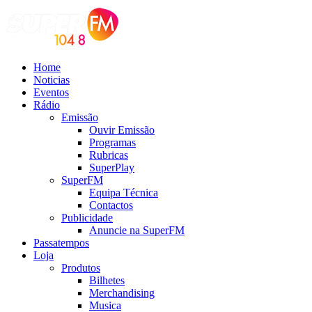
Home
Noticias
Eventos
Rádio
Emissão
Ouvir Emissão
Programas
Rubricas
SuperPlay
SuperFM
Equipa Técnica
Contactos
Publicidade
Anuncie na SuperFM
Passatempos
Loja
Produtos
Bilhetes
Merchandising
Musica