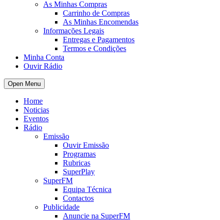
As Minhas Compras
Carrinho de Compras
As Minhas Encomendas
Informações Legais
Entregas e Pagamentos
Termos e Condições
Minha Conta
Ouvir Rádio
Open Menu
Home
Noticias
Eventos
Rádio
Emissão
Ouvir Emissão
Programas
Rubricas
SuperPlay
SuperFM
Equipa Técnica
Contactos
Publicidade
Anuncie na SuperFM