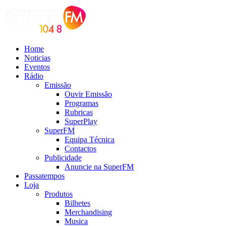
Home
Noticias
Eventos
Rádio
Emissão
Ouvir Emissão
Programas
Rubricas
SuperPlay
SuperFM
Equipa Técnica
Contactos
Publicidade
Anuncie na SuperFM
Passatempos
Loja
Produtos
Bilhetes
Merchandising
Musica