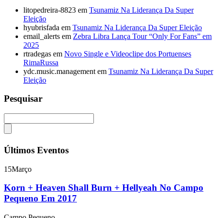
litopedreira-8823
em
Tsunamiz Na Liderança Da Super
Eleição
hyubrisfada
em
Tsunamiz Na Liderança Da Super Eleição
email_alerts
em
Zebra Libra Lança Tour “Only For Fans” em
2025
rtradegas
em
Novo Single e Videoclipe dos Portuenses
RimaRussa
ydc.music.management
em
Tsunamiz Na Liderança Da Super
Eleição
Pesquisar
Últimos Eventos
15
Março
Korn + Heaven Shall Burn + Hellyeah No Campo
Pequeno Em 2017
Campo Pequeno