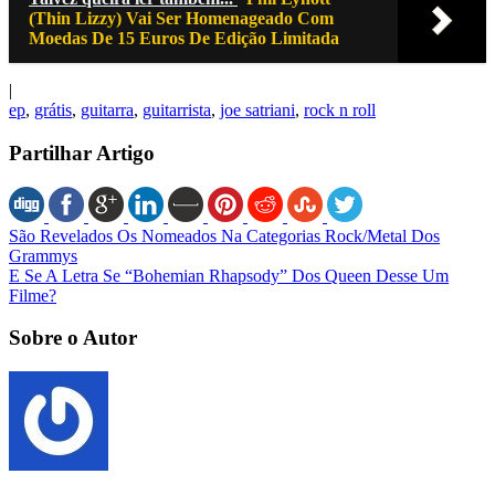
(Thin Lizzy) Vai Ser Homenageado Com
Moedas De 15 Euros De Edição Limitada
|
ep
,
grátis
,
guitarra
,
guitarrista
,
joe satriani
,
rock n roll
Partilhar Artigo
São Revelados Os Nomeados Na Categorias Rock/Metal Dos
Grammys
E Se A Letra Se “Bohemian Rhapsody” Dos Queen Desse Um
Filme?
Sobre o Autor