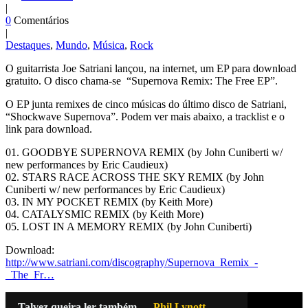
|
0
Comentários
|
Destaques
,
Mundo
,
Música
,
Rock
O guitarrista Joe Satriani lançou, na internet, um EP para download
gratuito. O disco chama-se “Supernova Remix: The Free EP”.
O EP junta remixes de cinco músicas do último disco de Satriani,
“Shockwave Supernova”. Podem ver mais abaixo, a tracklist e o
link para download.
01. GOODBYE SUPERNOVA REMIX (by John Cuniberti w/
new performances by Eric Caudieux)
02. STARS RACE ACROSS THE SKY REMIX (by John
Cuniberti w/ new performances by Eric Caudieux)
03. IN MY POCKET REMIX (by Keith More)
04. CATALYSMIC REMIX (by Keith More)
05. LOST IN A MEMORY REMIX (by John Cuniberti)
Download:
http://www.satriani.com/discography/Supernova_Remix_-
_The_Fr…
Talvez queira ler também...
Phil Lynott