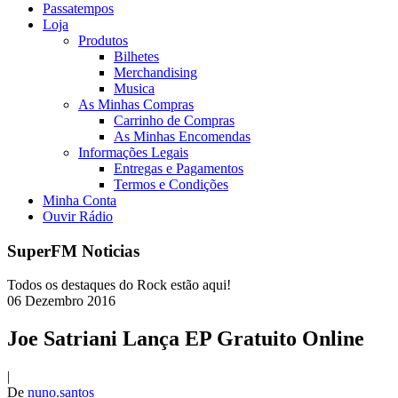
Passatempos
Loja
Produtos
Bilhetes
Merchandising
Musica
As Minhas Compras
Carrinho de Compras
As Minhas Encomendas
Informações Legais
Entregas e Pagamentos
Termos e Condições
Minha Conta
Ouvir Rádio
SuperFM Noticias
Todos os destaques do Rock estão aqui!
06
Dezembro
2016
Joe Satriani Lança EP Gratuito Online
|
De
nuno.santos