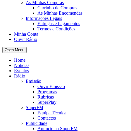
As Minhas Compras
Carrinho de Compras
As Minhas Encomendas
Informações Legais
Entregas e Pagamentos
Termos e Condições
Minha Conta
Ouvir Rádio
Open Menu
Home
Noticias
Eventos
Rádio
Emissão
Ouvir Emissão
Programas
Rubricas
SuperPlay
SuperFM
Equipa Técnica
Contactos
Publicidade
Anuncie na SuperFM