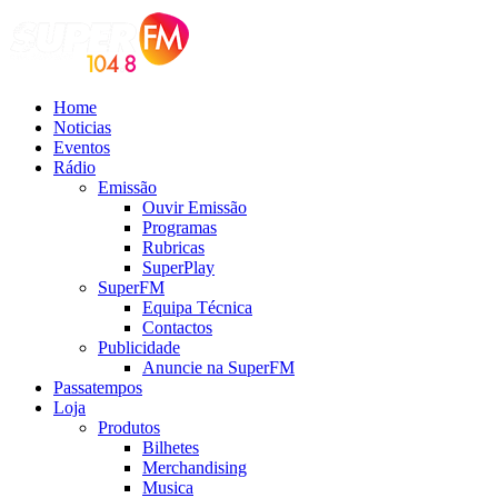
Home
Noticias
Eventos
Rádio
Emissão
Ouvir Emissão
Programas
Rubricas
SuperPlay
SuperFM
Equipa Técnica
Contactos
Publicidade
Anuncie na SuperFM
Passatempos
Loja
Produtos
Bilhetes
Merchandising
Musica