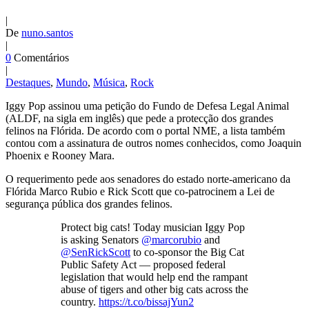
|
De
nuno.santos
|
0
Comentários
|
Destaques
,
Mundo
,
Música
,
Rock
Iggy Pop assinou uma petição do Fundo de Defesa Legal Animal
(ALDF, na sigla em inglês) que pede a protecção dos grandes
felinos na Flórida. De acordo com o portal NME, a lista também
contou com a assinatura de outros nomes conhecidos, como Joaquin
Phoenix e Rooney Mara.
O requerimento pede aos senadores do estado norte-americano da
Flórida Marco Rubio e Rick Scott que co-patrocinem a Lei de
segurança pública dos grandes felinos.
Protect big cats! Today musician Iggy Pop
is asking Senators
@marcorubio
and
@SenRickScott
to co-sponsor the Big Cat
Public Safety Act — proposed federal
legislation that would help end the rampant
abuse of tigers and other big cats across the
country.
https://t.co/bissajYun2