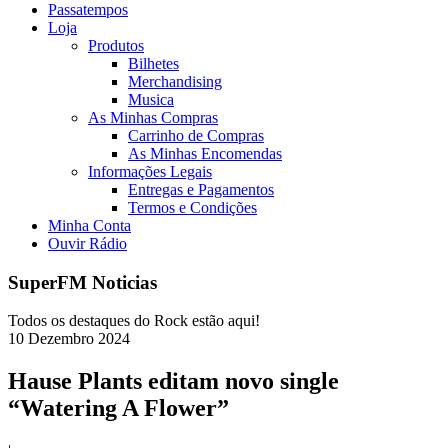
Passatempos
Loja
Produtos
Bilhetes
Merchandising
Musica
As Minhas Compras
Carrinho de Compras
As Minhas Encomendas
Informações Legais
Entregas e Pagamentos
Termos e Condições
Minha Conta
Ouvir Rádio
SuperFM Noticias
Todos os destaques do Rock estão aqui!
10
Dezembro
2024
Hause Plants editam novo single
“Watering A Flower”