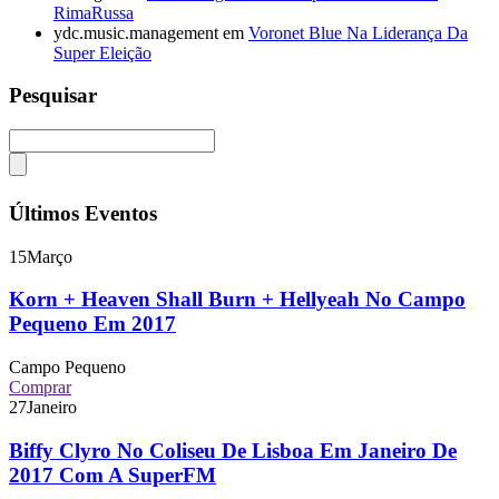
RimaRussa
ydc.music.management
em
Voronet Blue Na Liderança Da
Super Eleição
Pesquisar
Últimos Eventos
15
Março
Korn + Heaven Shall Burn + Hellyeah No Campo
Pequeno Em 2017
Campo Pequeno
Comprar
27
Janeiro
Biffy Clyro No Coliseu De Lisboa Em Janeiro De
2017 Com A SuperFM