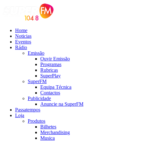
Home
Noticias
Eventos
Rádio
Emissão
Ouvir Emissão
Programas
Rubricas
SuperPlay
SuperFM
Equipa Técnica
Contactos
Publicidade
Anuncie na SuperFM
Passatempos
Loja
Produtos
Bilhetes
Merchandising
Musica