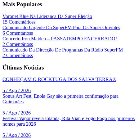
Mais Populares
Voronet Blue Na Liderança Da Super Eleição
15 Comentárioss
Comunicado Urgente Da SuperFM Para Os Super Ouvintes
6 Comentárioss
Concerto Iron Maiden – PASSATEMPO ENCERRADO!
2 Comentárioss
Comunicado Da Direcção De Programas Da Rádio SuperFM
2 Comentárioss
Últimas Noticias
CONHEÇAM O ROCKTUGA DOS SALVA’TERRA®
|
5 / Ago / 2026
Sonus Art Fest. Enola Gay são a primeira confirmação para
Guimarães
|
5 / Ago / 2026
Festival Vapor revela Iolanda, Rita Vian e Fogo Fogo nos primeiros
nomes para 2026
|
5 / Ago / 2026