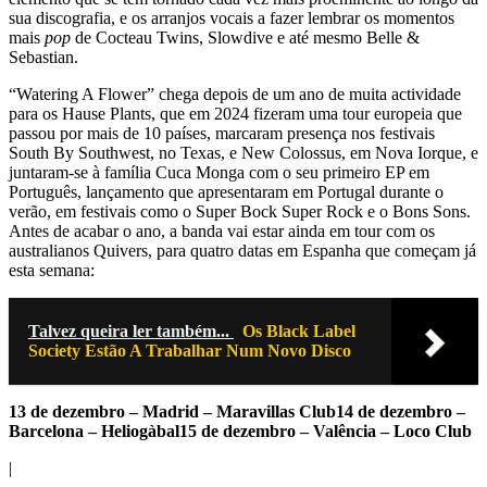
sua discografia, e os arranjos vocais a fazer lembrar os momentos
mais
pop
de Cocteau Twins, Slowdive e até mesmo Belle &
Sebastian.
“Watering A Flower” chega depois de um ano de muita actividade
para os Hause Plants, que em 2024 fizeram uma tour europeia que
passou por mais de 10 países, marcaram presença nos festivais
South By Southwest, no Texas, e New Colossus, em Nova Iorque, e
juntaram-se à família Cuca Monga com o seu primeiro EP em
Português, lançamento que apresentaram em Portugal durante o
verão, em festivais como o Super Bock Super Rock e o Bons Sons.
Antes de acabar o ano, a banda vai estar ainda em tour com os
australianos Quivers, para quatro datas em Espanha que começam já
esta semana:
Talvez queira ler também...
Os Black Label
Society Estão A Trabalhar Num Novo Disco
13 de dezembro – Madrid – Maravillas Club
14 de dezembro –
Barcelona – Heliogàbal
15 de dezembro – Valência – Loco Club
|