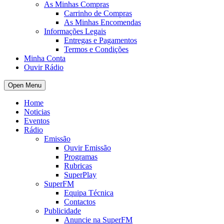
As Minhas Compras
Carrinho de Compras
As Minhas Encomendas
Informações Legais
Entregas e Pagamentos
Termos e Condições
Minha Conta
Ouvir Rádio
Open Menu
Home
Noticias
Eventos
Rádio
Emissão
Ouvir Emissão
Programas
Rubricas
SuperPlay
SuperFM
Equipa Técnica
Contactos
Publicidade
Anuncie na SuperFM