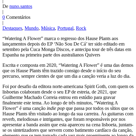
|
De
nuno.santos
|
0
Comentários
|
Destaques
,
Mundo
,
Música
,
Portugal
,
Rock
“Watering A Flower” marca o regresso dos Hause Plants aos
lançamentos depois do EP ‘Não Sou De Cá’ ter sido editado em
setembro pela Cuca Monga Discos, e antecipa tour de três datas em
Espanha na primeira parte dos australianos Quivers
Escrita e composta em 2020, “Watering A Flower” é uma das demos
que os Hause Plants têm trazido consigo desde o início do seu
percurso, sempre cientes de que um dia a canção veria a luz do dia.
Foi por desafio da editora norte-americana Spirit Goth, com quem os
lisboetas colaboram desde o seu EP de estreia, de 2021, que
Guilherme Machado Correia entrou em estúdio para gravar
finalmente este tema. Ao longo de três minutos, “Watering A
Flower” é uma canção
indie pop
que passa por todos os sítios que os
Hause Plants têm visitado ao longo da sua carreira. Às guitarras com
reverb, melodiosas e intrigantes, que foram responsáveis por nos
apresentar a banda assim que esta apareceu na cena lisboeta, juntam-
se os sintetizadores que servem como batimento cardíaco da canção,
elemento que se tem tornado cada vez mais proeminente ao longo da