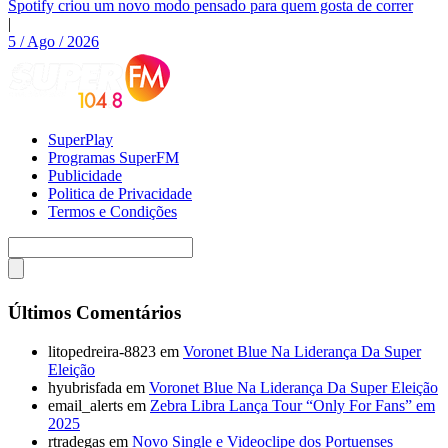
Spotify criou um novo modo pensado para quem gosta de correr
|
5 / Ago / 2026
SuperPlay
Programas SuperFM
Publicidade
Politica de Privacidade
Termos e Condições
Últimos Comentários
litopedreira-8823
em
Voronet Blue Na Liderança Da Super
Eleição
hyubrisfada
em
Voronet Blue Na Liderança Da Super Eleição
email_alerts
em
Zebra Libra Lança Tour “Only For Fans” em
2025
rtradegas
em
Novo Single e Videoclipe dos Portuenses