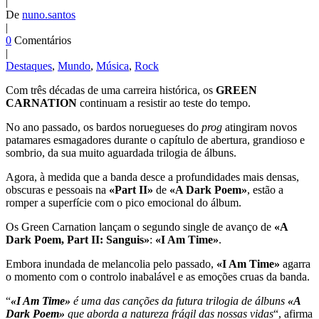
|
De
nuno.santos
|
0
Comentários
|
Destaques
,
Mundo
,
Música
,
Rock
Com três décadas de uma carreira histórica, os
GREEN
CARNATION
continuam a resistir ao teste do tempo.
No ano passado, os bardos noruegueses do
prog
atingiram novos
patamares esmagadores durante o capítulo de abertura, grandioso e
sombrio, da sua muito aguardada trilogia de álbuns.
Agora, à medida que a banda desce a profundidades mais densas,
obscuras e pessoais na
«Part II»
de
«A Dark Poem»
, estão a
romper a superfície com o pico emocional do álbum.
Os Green Carnation lançam o segundo single de avanço de
«A
Dark Poem, Part II: Sanguis»
:
«I Am Time»
.
Embora inundada de melancolia pelo passado,
«I Am Time»
agarra
o momento com o controlo inabalável e as emoções cruas da banda.
“
«I Am Time»
é uma das canções da futura trilogia de álbuns
«A
Dark Poem»
que aborda a natureza frágil das nossas vidas
“, afirma