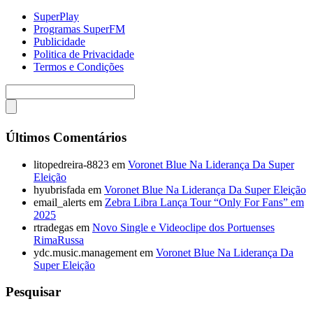
SuperPlay
Programas SuperFM
Publicidade
Politica de Privacidade
Termos e Condições
Últimos Comentários
litopedreira-8823
em
Voronet Blue Na Liderança Da Super
Eleição
hyubrisfada
em
Voronet Blue Na Liderança Da Super Eleição
email_alerts
em
Zebra Libra Lança Tour “Only For Fans” em
2025
rtradegas
em
Novo Single e Videoclipe dos Portuenses
RimaRussa
ydc.music.management
em
Voronet Blue Na Liderança Da
Super Eleição
Pesquisar