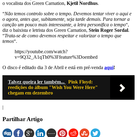
o vocalista dos Green Carnation,
Kjetil Nordhus
.
“
Não temos controlo sobre o tempo. Devemos tentar viver o aqui e
o agora, antes que, subitamente, seja tarde demais. Para tornar a
canção um pouco mais interessante, a letra personifica o tempo
“,
diz o baixista e letrista dos Green Carnation,
Stein Roger Sordal
.
“
Trata-se de como devemos respeitar e valorizar o tempo que
temos
“.
https://youtube.com/watch?
v=9Q32_A1qTh0%3Ffeature%3Doembed
O disco é editado dia 3 de Abril e está em pré-venda
aqui
!
Talvez queira ler também...
Pink Floyd:
reedições do álbum "Wish You Were Here"
chegam em dezembro
|
Partilhar Artigo