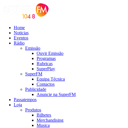
Home
Noticias
Eventos
Rádio
Emissão
Ouvir Emissão
Programas
Rubricas
SuperPlay
SuperFM
Equipa Técnica
Contactos
Publicidade
Anuncie na SuperFM
Passatempos
Loja
Produtos
Bilhetes
Merchandising
Musica