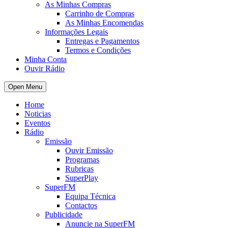
As Minhas Compras
Carrinho de Compras
As Minhas Encomendas
Informações Legais
Entregas e Pagamentos
Termos e Condições
Minha Conta
Ouvir Rádio
Open Menu
Home
Noticias
Eventos
Rádio
Emissão
Ouvir Emissão
Programas
Rubricas
SuperPlay
SuperFM
Equipa Técnica
Contactos
Publicidade
Anuncie na SuperFM