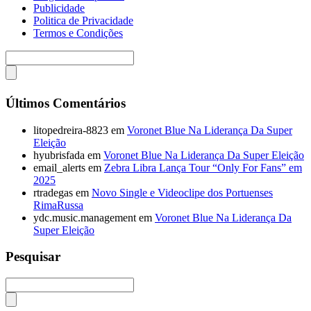
Publicidade
Politica de Privacidade
Termos e Condições
Últimos Comentários
litopedreira-8823
em
Voronet Blue Na Liderança Da Super
Eleição
hyubrisfada
em
Voronet Blue Na Liderança Da Super Eleição
email_alerts
em
Zebra Libra Lança Tour “Only For Fans” em
2025
rtradegas
em
Novo Single e Videoclipe dos Portuenses
RimaRussa
ydc.music.management
em
Voronet Blue Na Liderança Da
Super Eleição
Pesquisar