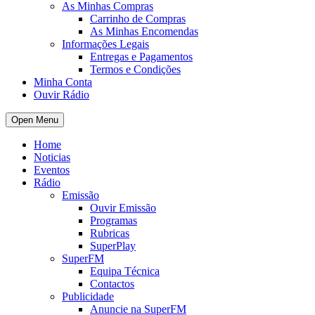
As Minhas Compras
Carrinho de Compras
As Minhas Encomendas
Informações Legais
Entregas e Pagamentos
Termos e Condições
Minha Conta
Ouvir Rádio
Open Menu
Home
Noticias
Eventos
Rádio
Emissão
Ouvir Emissão
Programas
Rubricas
SuperPlay
SuperFM
Equipa Técnica
Contactos
Publicidade
Anuncie na SuperFM