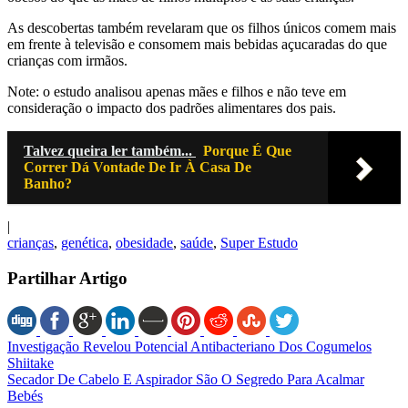
As descobertas também revelaram que os filhos únicos comem mais
em frente à televisão e consomem mais bebidas açucaradas do que
crianças com irmãos.
Note: o estudo analisou apenas mães e filhos e não teve em
consideração o impacto dos padrões alimentares dos pais.
Talvez queira ler também...
Porque É Que
Correr Dá Vontade De Ir À Casa De
Banho?
|
crianças
,
genética
,
obesidade
,
saúde
,
Super Estudo
Partilhar Artigo
Investigação Revelou Potencial Antibacteriano Dos Cogumelos
Shiitake
Secador De Cabelo E Aspirador São O Segredo Para Acalmar
Bebés