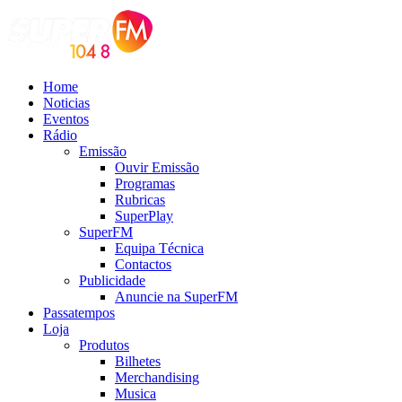
Home
Noticias
Eventos
Rádio
Emissão
Ouvir Emissão
Programas
Rubricas
SuperPlay
SuperFM
Equipa Técnica
Contactos
Publicidade
Anuncie na SuperFM
Passatempos
Loja
Produtos
Bilhetes
Merchandising
Musica