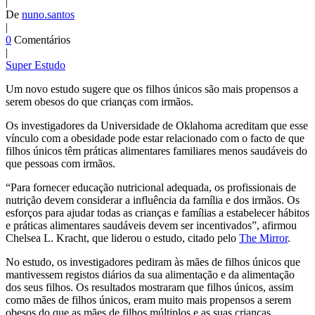
|
De
nuno.santos
|
0
Comentários
|
Super Estudo
U
m novo estudo sugere que os filhos únicos são mais propensos a
serem obesos do que crianças com irmãos.
Os investigadores da Universidade de Oklahoma acreditam que esse
vínculo com a obesidade pode estar relacionado com o facto de que
filhos únicos têm práticas alimentares familiares menos saudáveis do
que pessoas com irmãos.
“Para fornecer educação nutricional adequada, os profissionais de
nutrição devem considerar a influência da família e dos irmãos. Os
esforços para ajudar todas as crianças e famílias a estabelecer hábitos
e práticas alimentares saudáveis devem ser incentivados”, afirmou
Chelsea L.
Kracht
, que liderou o estudo, citado pelo
The Mirror
.
No estudo, os investigadores pediram às mães de filhos únicos que
mantivessem registos diários da sua alimentação e da alimentação
dos seus filhos. Os resultados mostraram que filhos únicos, assim
como mães de filhos únicos, eram muito mais propensos a serem
obesos do que as mães de filhos múltiplos e as suas crianças.