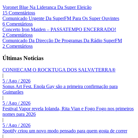
Voronet Blue Na Liderança Da Super Eleição
15 Comentárioss
Comunicado Urgente Da SuperFM Para Os Super Ouvintes
6 Comentárioss
Concerto Iron Maiden – PASSATEMPO ENCERRADO!
2 Comentárioss
Comunicado Da Direcção De Programas Da Rádio SuperFM
2 Comentárioss
Últimas Noticias
CONHEÇAM O ROCKTUGA DOS SALVA’TERRA®
|
5 / Ago / 2026
Sonus Art Fest. Enola Gay são a primeira confirmação para
Guimarães
|
5 / Ago / 2026
Festival Vapor revela Iolanda, Rita Vian e Fogo Fogo nos primeiros
nomes para 2026
|
5 / Ago / 2026
Spotify criou um novo modo pensado para quem gosta de correr
|