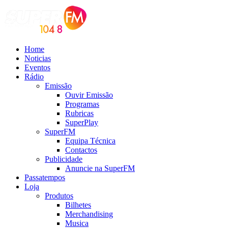
Home
Noticias
Eventos
Rádio
Emissão
Ouvir Emissão
Programas
Rubricas
SuperPlay
SuperFM
Equipa Técnica
Contactos
Publicidade
Anuncie na SuperFM
Passatempos
Loja
Produtos
Bilhetes
Merchandising
Musica