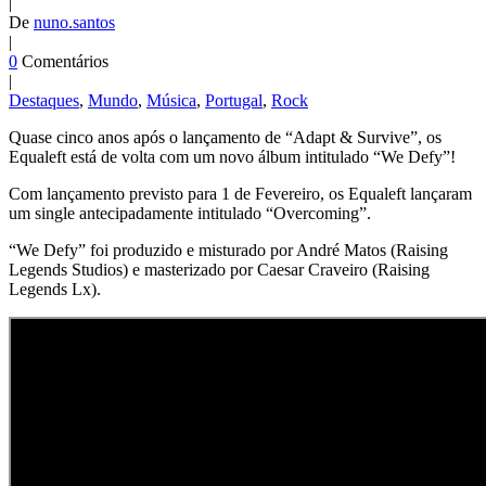
|
De
nuno.santos
|
0
Comentários
|
Destaques
,
Mundo
,
Música
,
Portugal
,
Rock
Quase cinco anos após o lançamento de “Adapt & Survive”, os
Equaleft está de volta com um novo álbum intitulado “We Defy”!
Com lançamento previsto para 1 de Fevereiro, os Equaleft lançaram
um single antecipadamente intitulado “Overcoming”.
“We Defy” foi produzido e misturado por André Matos (Raising
Legends Studios) e masterizado por Caesar Craveiro (Raising
Legends Lx).