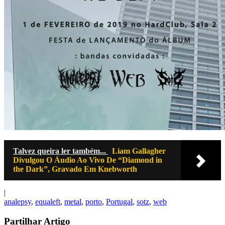
Talvez queira ler também...
Liam Gallagher
Divulgou O Áudio Ao Vivo De “Diamond in
the Dark”, Gravado Em Knebworth
|
analepsy
,
equaleft
,
metal
,
porto
,
Portugal
,
sotz
,
web
Partilhar Artigo