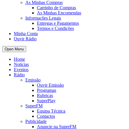
As Minhas Compras
Carrinho de Compras
As Minhas Encomendas
Informações Legais
Entregas e Pagamentos
Termos e Condições
Minha Conta
Ouvir Rádio
Open Menu
Home
Noticias
Eventos
Rádio
Emissão
Ouvir Emissão
Programas
Rubricas
SuperPlay
SuperFM
Equipa Técnica
Contactos
Publicidade
Anuncie na SuperFM