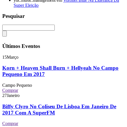
ydc.music.management
em
Voronet Blue Na Liderança Da
Super Eleição
Pesquisar
Últimos Eventos
15
Março
Korn + Heaven Shall Burn + Hellyeah No Campo
Pequeno Em 2017
Campo Pequeno
Comprar
27
Janeiro
Biffy Clyro No Coliseu De Lisboa Em Janeiro De
2017 Com A SuperFM
Comprar