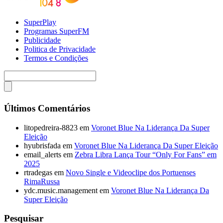
SuperPlay
Programas SuperFM
Publicidade
Politica de Privacidade
Termos e Condições
Últimos Comentários
litopedreira-8823
em
Voronet Blue Na Liderança Da Super
Eleição
hyubrisfada
em
Voronet Blue Na Liderança Da Super Eleição
email_alerts
em
Zebra Libra Lança Tour “Only For Fans” em
2025
rtradegas
em
Novo Single e Videoclipe dos Portuenses
RimaRussa
ydc.music.management
em
Voronet Blue Na Liderança Da
Super Eleição
Pesquisar