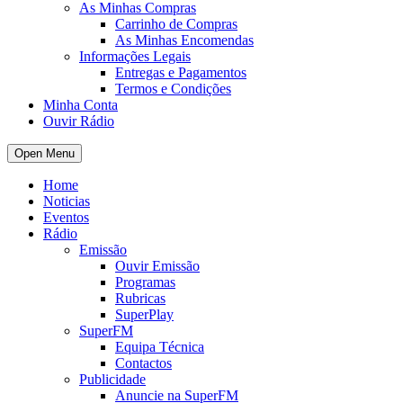
As Minhas Compras
Carrinho de Compras
As Minhas Encomendas
Informações Legais
Entregas e Pagamentos
Termos e Condições
Minha Conta
Ouvir Rádio
Open Menu
Home
Noticias
Eventos
Rádio
Emissão
Ouvir Emissão
Programas
Rubricas
SuperPlay
SuperFM
Equipa Técnica
Contactos
Publicidade
Anuncie na SuperFM