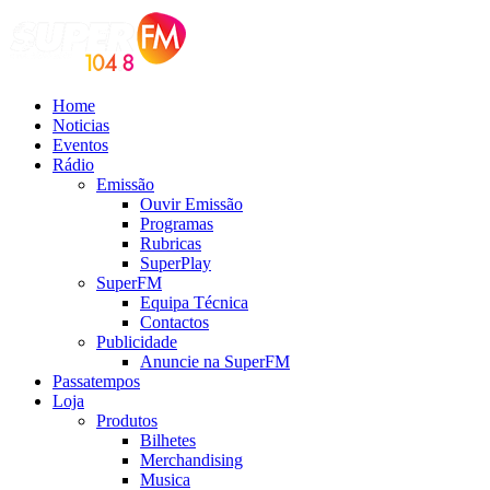
Home
Noticias
Eventos
Rádio
Emissão
Ouvir Emissão
Programas
Rubricas
SuperPlay
SuperFM
Equipa Técnica
Contactos
Publicidade
Anuncie na SuperFM
Passatempos
Loja
Produtos
Bilhetes
Merchandising
Musica