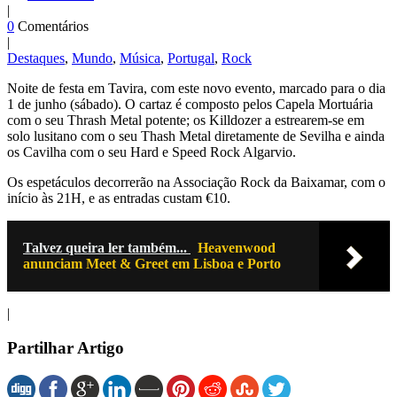
|
0
Comentários
|
Destaques
,
Mundo
,
Música
,
Portugal
,
Rock
Noite de festa em Tavira, com este novo evento, marcado para o dia
1 de junho (sábado). O cartaz é composto pelos Capela Mortuária
com o seu Thrash Metal potente; os Killdozer a estrearem-se em
solo lusitano com o seu Thash Metal diretamente de Sevilha e ainda
os Cavilha com o seu Hard e Speed Rock Algarvio.
Os espetáculos decorrerão na Associação Rock da Baixamar, com o
início às 21H, e as entradas custam €10.
Talvez queira ler também...
Heavenwood
anunciam Meet & Greet em Lisboa e Porto
|
Partilhar Artigo