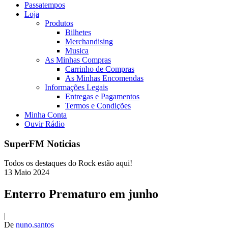
Passatempos
Loja
Produtos
Bilhetes
Merchandising
Musica
As Minhas Compras
Carrinho de Compras
As Minhas Encomendas
Informações Legais
Entregas e Pagamentos
Termos e Condições
Minha Conta
Ouvir Rádio
SuperFM Noticias
Todos os destaques do Rock estão aqui!
13
Maio
2024
Enterro Prematuro em junho
|
De
nuno.santos