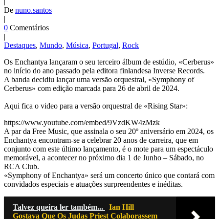
|
De
nuno.santos
|
0
Comentários
|
Destaques
,
Mundo
,
Música
,
Portugal
,
Rock
Os Enchantya lançaram o seu terceiro álbum de estúdio, «Cerberus»
no início do ano passado pela editora finlandesa Inverse Records.
A banda decidiu lançar uma versão orquestral, «Symphony of
Cerberus» com edição marcada para 26 de abril de 2024.
Aqui fica o video para a versão orquestral de «Rising Star»:
https://www.youtube.com/embed/9VzdKW4zMzk
A par da Free Music, que assinala o seu 20º aniversário em 2024, os
Enchantya encontram-se a celebrar 20 anos de carreira, que em
conjunto com este último lançamento, é o mote para um espectáculo
memorável, a acontecer no próximo dia 1 de Junho – Sábado, no
RCA Club.
«Symphony of Enchantya» será um concerto único que contará com
convidados especiais e atuações surpreendentes e inéditas.
Talvez queira ler também...
Ian Hill
Gostava Que Os Judas Priest Colaborassem