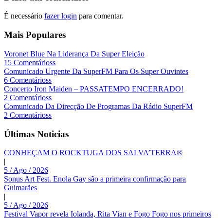
É necessário
fazer login
para comentar.
Mais Populares
Voronet Blue Na Liderança Da Super Eleição
15 Comentárioss
Comunicado Urgente Da SuperFM Para Os Super Ouvintes
6 Comentárioss
Concerto Iron Maiden – PASSATEMPO ENCERRADO!
2 Comentárioss
Comunicado Da Direcção De Programas Da Rádio SuperFM
2 Comentárioss
Últimas Noticias
CONHEÇAM O ROCKTUGA DOS SALVA’TERRA®
|
5 / Ago / 2026
Sonus Art Fest. Enola Gay são a primeira confirmação para
Guimarães
|
5 / Ago / 2026
Festival Vapor revela Iolanda, Rita Vian e Fogo Fogo nos primeiros