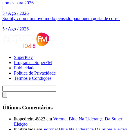
nomes para 2026
|
5 / Ago / 2026
Spotify criou um novo modo pensado para quem gosta de correr
|
5 / Ago / 2026
SuperPlay
Programas SuperFM
Publicidade
Politica de Privacidade
Termos e Condições
Últimos Comentários
litopedreira-8823
em
Voronet Blue Na Liderança Da Super
Eleição
hyubrisfada
em
Voronet Blue Na Liderança Da Super Eleição