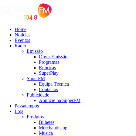
Home
Noticias
Eventos
Rádio
Emissão
Ouvir Emissão
Programas
Rubricas
SuperPlay
SuperFM
Equipa Técnica
Contactos
Publicidade
Anuncie na SuperFM
Passatempos
Loja
Produtos
Bilhetes
Merchandising
Musica