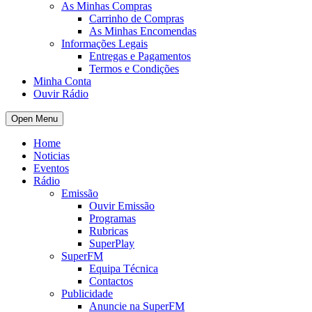
As Minhas Compras
Carrinho de Compras
As Minhas Encomendas
Informações Legais
Entregas e Pagamentos
Termos e Condições
Minha Conta
Ouvir Rádio
Open Menu
Home
Noticias
Eventos
Rádio
Emissão
Ouvir Emissão
Programas
Rubricas
SuperPlay
SuperFM
Equipa Técnica
Contactos
Publicidade
Anuncie na SuperFM