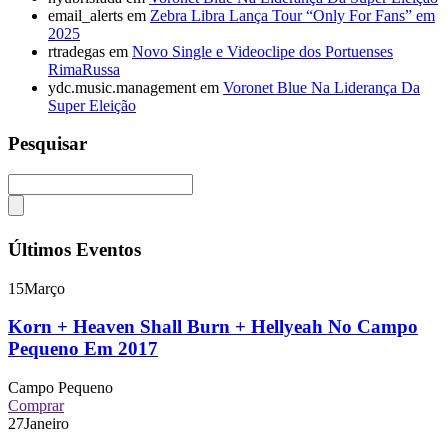
email_alerts
em
Zebra Libra Lança Tour “Only For Fans” em
2025
rtradegas
em
Novo Single e Videoclipe dos Portuenses
RimaRussa
ydc.music.management
em
Voronet Blue Na Liderança Da
Super Eleição
Pesquisar
Últimos Eventos
15
Março
Korn + Heaven Shall Burn + Hellyeah No Campo
Pequeno Em 2017
Campo Pequeno
Comprar
27
Janeiro