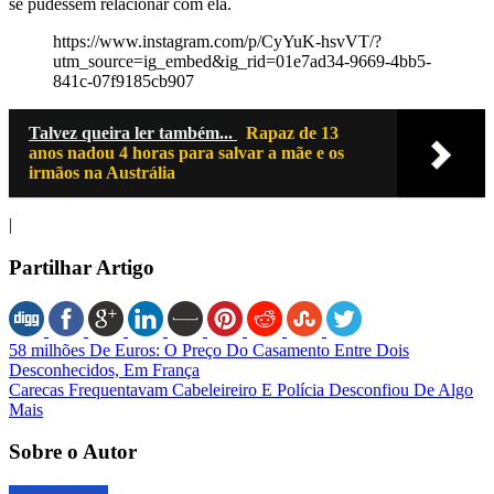
se pudessem relacionar com ela.
https://www.instagram.com/p/CyYuK-hsvVT/?
utm_source=ig_embed&ig_rid=01e7ad34-9669-4bb5-
841c-07f9185cb907
Talvez queira ler também...
Rapaz de 13
anos nadou 4 horas para salvar a mãe e os
irmãos na Austrália
|
Partilhar Artigo
58 milhões De Euros: O Preço Do Casamento Entre Dois
Desconhecidos, Em França
Carecas Frequentavam Cabeleireiro E Polícia Desconfiou De Algo
Mais
Sobre o Autor