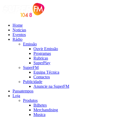
Home
Noticias
Eventos
Rádio
Emissão
Ouvir Emissão
Programas
Rubricas
SuperPlay
SuperFM
Equipa Técnica
Contactos
Publicidade
Anuncie na SuperFM
Passatempos
Loja
Produtos
Bilhetes
Merchandising
Musica