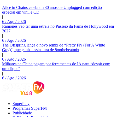
Alice in Chains celebram 30 anos de Unplugged com edição
especial em vinil e CD
|
6 / Ago / 2026
Ramones vão ter uma estrela no Passeio da Fama de Hollywood em
2027
|
6 / Ago / 2026
The Offspring lança o novo remix de “Pretty Fly (For A White
Guy)”, que ganha assinatura de 8onthebeatmix
|
6 / Ago / 2026
Milhares na China pagam por ferramentas de IA para “despir com
um clique”
|
6 / Ago / 2026
SuperPlay
Programas SuperFM
Publicidade