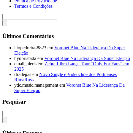
Politica de Privacidade
Termos e Condições
Últimos Comentários
litopedreira-8823
em
Voronet Blue Na Liderança Da Super
Eleição
hyubrisfada
em
Voronet Blue Na Liderança Da Super Eleição
email_alerts
em
Zebra Libra Lança Tour “Only For Fans” em
2025
rtradegas
em
Novo Single e Videoclipe dos Portuenses
RimaRussa
ydc.music.management
em
Voronet Blue Na Liderança Da
Super Eleição
Pesquisar