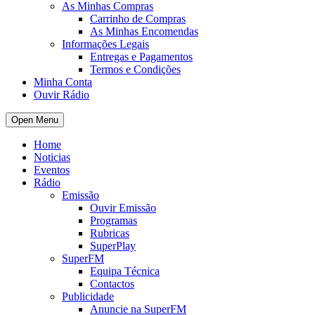
As Minhas Compras
Carrinho de Compras
As Minhas Encomendas
Informações Legais
Entregas e Pagamentos
Termos e Condições
Minha Conta
Ouvir Rádio
Open Menu
Home
Noticias
Eventos
Rádio
Emissão
Ouvir Emissão
Programas
Rubricas
SuperPlay
SuperFM
Equipa Técnica
Contactos
Publicidade
Anuncie na SuperFM