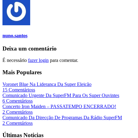
nuno.santos
Deixa um comentário
É necessário
fazer login
para comentar.
Mais Populares
Voronet Blue Na Liderança Da Super Eleição
15 Comentárioss
Comunicado Urgente Da SuperFM Para Os Super Ouvintes
6 Comentárioss
Concerto Iron Maiden – PASSATEMPO ENCERRADO!
2 Comentárioss
Comunicado Da Direcção De Programas Da Rádio SuperFM
2 Comentárioss
Últimas Noticias