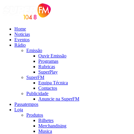
Home
Noticias
Eventos
Rádio
Emissão
Ouvir Emissão
Programas
Rubricas
SuperPlay
SuperFM
Equipa Técnica
Contactos
Publicidade
Anuncie na SuperFM
Passatempos
Loja
Produtos
Bilhetes
Merchandising
Musica