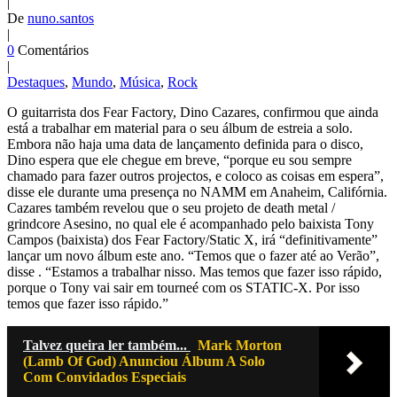
|
De
nuno.santos
|
0
Comentários
|
Destaques
,
Mundo
,
Música
,
Rock
O guitarrista dos Fear Factory, Dino Cazares, confirmou que ainda
está a trabalhar em material para o seu álbum de estreia a solo.
Embora não haja uma data de lançamento definida para o disco,
Dino espera que ele chegue em breve, “porque eu sou sempre
chamado para fazer outros projectos, e coloco as coisas em espera”,
disse ele durante uma presença no NAMM em Anaheim, Califórnia.
Cazares também revelou que o seu projeto de death metal /
grindcore Asesino, no qual ele é acompanhado pelo baixista Tony
Campos (baixista) dos Fear Factory/Static X, irá “definitivamente”
lançar um novo álbum este ano. “Temos que o fazer até ao Verão”,
disse . “Estamos a trabalhar nisso. Mas temos que fazer isso rápido,
porque o Tony vai sair em tourneé com os STATIC-X. Por isso
temos que fazer isso rápido.”
Talvez queira ler também...
Mark Morton
(Lamb Of God) Anunciou Álbum A Solo
Com Convidados Especiais