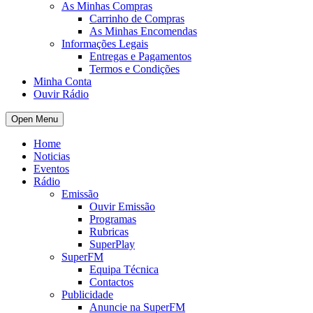
As Minhas Compras
Carrinho de Compras
As Minhas Encomendas
Informações Legais
Entregas e Pagamentos
Termos e Condições
Minha Conta
Ouvir Rádio
Open Menu
Home
Noticias
Eventos
Rádio
Emissão
Ouvir Emissão
Programas
Rubricas
SuperPlay
SuperFM
Equipa Técnica
Contactos
Publicidade
Anuncie na SuperFM