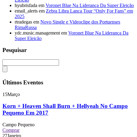
hyubrisfada
em
Voronet Blue Na Liderança Da Super Eleição
email_alerts
em
Zebra Libra Lança Tour “Only For Fans” em
2025
rtradegas
em
Novo Single e Videoclipe dos Portuenses
RimaRussa
ydc.music.management
em
Voronet Blue Na Liderança Da
Super Eleição
Pesquisar
Últimos Eventos
15
Março
Korn + Heaven Shall Burn + Hellyeah No Campo
Pequeno Em 2017
Campo Pequeno
Comprar
27
Janeiro