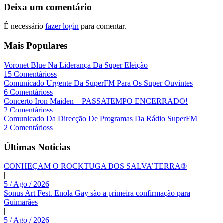
Deixa um comentário
É necessário
fazer login
para comentar.
Mais Populares
Voronet Blue Na Liderança Da Super Eleição
15 Comentárioss
Comunicado Urgente Da SuperFM Para Os Super Ouvintes
6 Comentárioss
Concerto Iron Maiden – PASSATEMPO ENCERRADO!
2 Comentárioss
Comunicado Da Direcção De Programas Da Rádio SuperFM
2 Comentárioss
Últimas Noticias
CONHEÇAM O ROCKTUGA DOS SALVA’TERRA®
|
5 / Ago / 2026
Sonus Art Fest. Enola Gay são a primeira confirmação para
Guimarães
|
5 / Ago / 2026