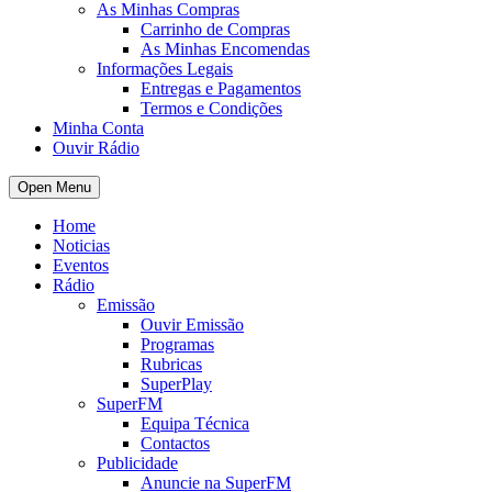
As Minhas Compras
Carrinho de Compras
As Minhas Encomendas
Informações Legais
Entregas e Pagamentos
Termos e Condições
Minha Conta
Ouvir Rádio
Open Menu
Home
Noticias
Eventos
Rádio
Emissão
Ouvir Emissão
Programas
Rubricas
SuperPlay
SuperFM
Equipa Técnica
Contactos
Publicidade
Anuncie na SuperFM