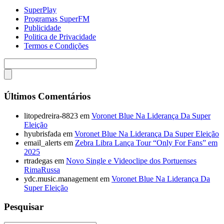
SuperPlay
Programas SuperFM
Publicidade
Politica de Privacidade
Termos e Condições
Últimos Comentários
litopedreira-8823
em
Voronet Blue Na Liderança Da Super
Eleição
hyubrisfada
em
Voronet Blue Na Liderança Da Super Eleição
email_alerts
em
Zebra Libra Lança Tour “Only For Fans” em
2025
rtradegas
em
Novo Single e Videoclipe dos Portuenses
RimaRussa
ydc.music.management
em
Voronet Blue Na Liderança Da
Super Eleição
Pesquisar