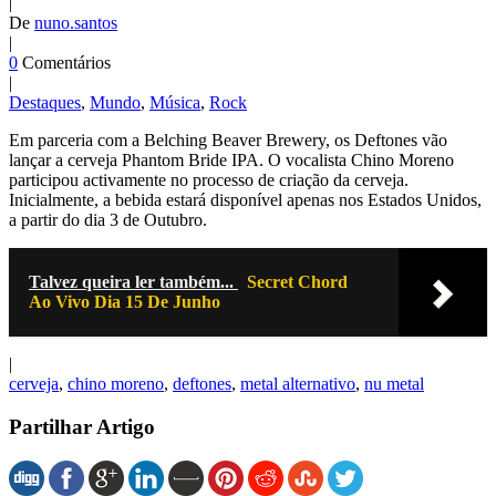
|
De
nuno.santos
|
0
Comentários
|
Destaques
,
Mundo
,
Música
,
Rock
Em parceria com a Belching Beaver Brewery, os Deftones vão
lançar a cerveja Phantom Bride IPA. O vocalista Chino Moreno
participou activamente no processo de criação da cerveja.
Inicialmente, a bebida estará disponível apenas nos Estados Unidos,
a partir do dia 3 de Outubro.
Talvez queira ler também...
Secret Chord
Ao Vivo Dia 15 De Junho
|
cerveja
,
chino moreno
,
deftones
,
metal alternativo
,
nu metal
Partilhar Artigo