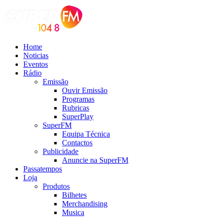
Home
Noticias
Eventos
Rádio
Emissão
Ouvir Emissão
Programas
Rubricas
SuperPlay
SuperFM
Equipa Técnica
Contactos
Publicidade
Anuncie na SuperFM
Passatempos
Loja
Produtos
Bilhetes
Merchandising
Musica