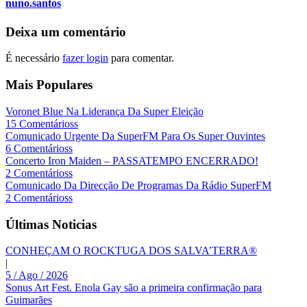
nuno.santos
Deixa um comentário
É necessário
fazer login
para comentar.
Mais Populares
Voronet Blue Na Liderança Da Super Eleição
15 Comentárioss
Comunicado Urgente Da SuperFM Para Os Super Ouvintes
6 Comentárioss
Concerto Iron Maiden – PASSATEMPO ENCERRADO!
2 Comentárioss
Comunicado Da Direcção De Programas Da Rádio SuperFM
2 Comentárioss
Últimas Noticias
CONHEÇAM O ROCKTUGA DOS SALVA’TERRA®
|
5 / Ago / 2026
Sonus Art Fest. Enola Gay são a primeira confirmação para
Guimarães