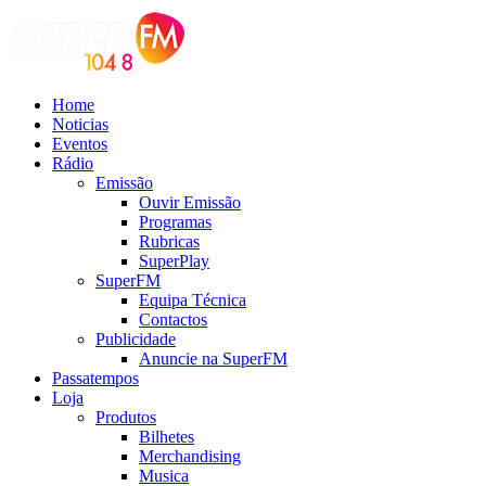
Home
Noticias
Eventos
Rádio
Emissão
Ouvir Emissão
Programas
Rubricas
SuperPlay
SuperFM
Equipa Técnica
Contactos
Publicidade
Anuncie na SuperFM
Passatempos
Loja
Produtos
Bilhetes
Merchandising
Musica