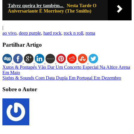
Talvez queira ler também...
Nesta Tarde O
Aniversariante É Morrissey (The Smiths)
|
ao vivo
,
deep purple
,
hard rock
,
rock n roll
,
roma
Partilhar Artigo
Xutos & Pontapés Vão Dar Um Concerto Especial Na Altice Arena
Em Maio
Sights & Sounds Com Data Dupla Em Portugal Em Dezembro
Sobre o Autor