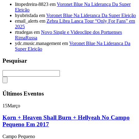
litopedreira-8823
em
Voronet Blue Na Liderança Da Super
Eleição
hyubrisfada
em
Voronet Blue Na Liderança Da Super Eleição
email_alerts
em
Zebra Libra Lança Tour “Only For Fans” em
2025
rtradegas
em
Novo Single e Videoclipe dos Portuenses
RimaRussa
ydc.music.management
em
Voronet Blue Na Liderança Da
Super Eleição
Pesquisar
Últimos Eventos
15
Março
Korn + Heaven Shall Burn + Hellyeah No Campo
Pequeno Em 2017
Campo Pequeno