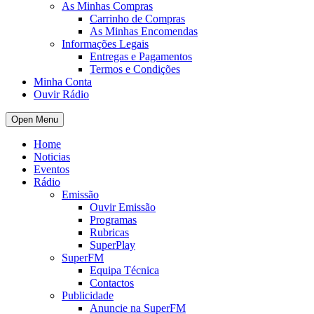
As Minhas Compras
Carrinho de Compras
As Minhas Encomendas
Informações Legais
Entregas e Pagamentos
Termos e Condições
Minha Conta
Ouvir Rádio
Open Menu
Home
Noticias
Eventos
Rádio
Emissão
Ouvir Emissão
Programas
Rubricas
SuperPlay
SuperFM
Equipa Técnica
Contactos
Publicidade
Anuncie na SuperFM