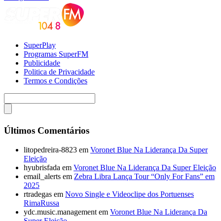
SuperPlay
Programas SuperFM
Publicidade
Politica de Privacidade
Termos e Condições
Últimos Comentários
litopedreira-8823
em
Voronet Blue Na Liderança Da Super
Eleição
hyubrisfada
em
Voronet Blue Na Liderança Da Super Eleição
email_alerts
em
Zebra Libra Lança Tour “Only For Fans” em
2025
rtradegas
em
Novo Single e Videoclipe dos Portuenses
RimaRussa
ydc.music.management
em
Voronet Blue Na Liderança Da
Super Eleição