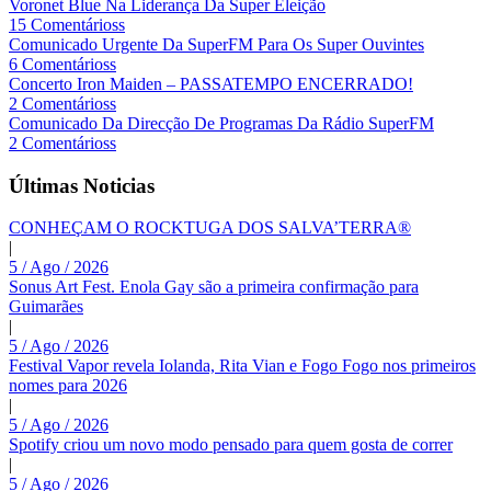
Voronet Blue Na Liderança Da Super Eleição
15 Comentárioss
Comunicado Urgente Da SuperFM Para Os Super Ouvintes
6 Comentárioss
Concerto Iron Maiden – PASSATEMPO ENCERRADO!
2 Comentárioss
Comunicado Da Direcção De Programas Da Rádio SuperFM
2 Comentárioss
Últimas Noticias
CONHEÇAM O ROCKTUGA DOS SALVA’TERRA®
|
5 / Ago / 2026
Sonus Art Fest. Enola Gay são a primeira confirmação para
Guimarães
|
5 / Ago / 2026
Festival Vapor revela Iolanda, Rita Vian e Fogo Fogo nos primeiros
nomes para 2026
|
5 / Ago / 2026
Spotify criou um novo modo pensado para quem gosta de correr
|
5 / Ago / 2026