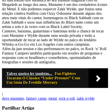
no nascimento dos Metallica ao seu trabalho magistral com os
Megadeth ao longo dos anos, Mustaine é um dos verdadeiros ícones
do Metal. E não podemos esquecer Zakk Wylde, que forjou uma
relação criativa frutífera com Ozzy Osbourne durante alguns dos
anos mais vitais do cantor, homenageou os Black Sabbath com os
Zakk Sabbath e usou suas influências do Blues tanto como um
artista a solo e às vezes com os Black Label Society.
Cantores, baixistas, guitarristas e bateristas terão a chance de tocar
com Mustaine e Wylde durante uma sessão privada e terão a
oportunidade de tocar ao lado de Wylde no palco do lendário
Whisky-a-Go-Go em Los Angeles com outros campistas.
Além da jam session e das performances no palco, os Rock ‘n’ Roll
Fantasy Campers também participarão em sessões de perguntas e
respostas com os headliners e conselheiros, oportunidades de
fotografias e sessões de autógrafos.
Talvez queira ler também...
Foo Fighters
Tocaram O Clássico “Under Pressure” Com
Um Sósia De Freddie Mercury
|
dave mustaine
,
fantasy camp
,
metal
,
rock n roll
,
zakk wylde
Partilhar Artigo