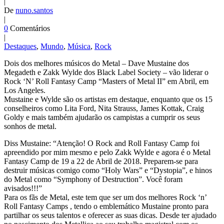
|
De
nuno.santos
|
0
Comentários
|
Destaques
,
Mundo
,
Música
,
Rock
Dois dos melhores músicos do Metal – Dave Mustaine dos
Megadeth e Zakk Wylde dos Black Label Society – vão liderar o
Rock ‘N’ Roll Fantasy Camp “Masters of Metal II” em Abril, em
Los Angeles.
Mustaine e Wylde são os artistas em destaque, enquanto que os 15
conselheiros como Lita Ford, Nita Strauss, James Kottak, Craig
Goldy e mais também ajudarão os campistas a cumprir os seus
sonhos de metal.
Diss Mustaine: “Atenção! O Rock and Roll Fantasy Camp foi
apreendido por mim mesmo e pelo Zakk Wylde e agora é o Metal
Fantasy Camp de 19 a 22 de Abril de 2018. Preparem-se para
destruir músicas comigo como “Holy Wars” e “Dystopia”, e hinos
do Metal como “Symphony of Destruction”. Você foram
avisados!!!”
Para os fãs de Metal, este tem que ser um dos melhores Rock ‘n’
Roll Fantasy Camps , tendo o emblemático Mustaine pronto para
partilhar os seus talentos e oferecer as suas dicas. Desde ter ajudado