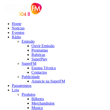
Home
Noticias
Eventos
Rádio
Emissão
Ouvir Emissão
Programas
Rubricas
SuperPlay
SuperFM
Equipa Técnica
Contactos
Publicidade
Anuncie na SuperFM
Passatempos
Loja
Produtos
Bilhetes
Merchandising
Musica