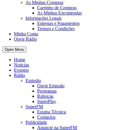
As Minhas Compras
Carrinho de Compras
As Minhas Encomendas
Informações Legais
Entregas e Pagamentos
Termos e Condições
Minha Conta
Ouvir Rádio
Open Menu
Home
Noticias
Eventos
Rádio
Emissão
Ouvir Emissão
Programas
Rubricas
SuperPlay
SuperFM
Equipa Técnica
Contactos
Publicidade
Anuncie na SuperFM