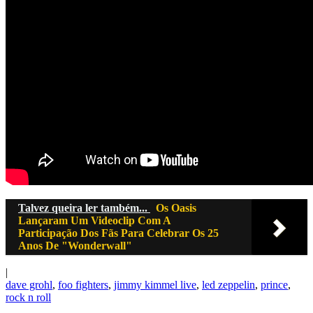
Talvez queira ler também...
Os Oasis
Lançaram Um Videoclip Com A
Participação Dos Fãs Para Celebrar Os 25
Anos De "Wonderwall"
|
dave grohl
,
foo fighters
,
jimmy kimmel live
,
led zeppelin
,
prince
,
rock n roll