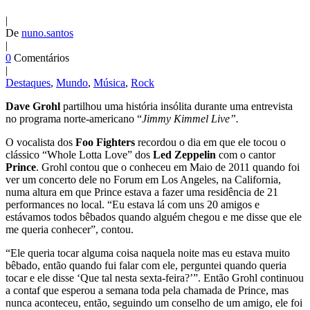
|
De
nuno.santos
|
0
Comentários
|
Destaques
,
Mundo
,
Música
,
Rock
Dave Grohl
partilhou uma história insólita durante uma entrevista
no programa norte-americano “
Jimmy Kimmel Live”.
O vocalista dos
Foo Fighters
recordou o dia em que ele tocou o
clássico “Whole Lotta Love” dos
Led Zeppelin
com o cantor
Prince
. Grohl contou que o conheceu em Maio de 2011 quando foi
ver um concerto dele no Forum em Los Angeles, na California,
numa altura em que Prince estava a fazer uma residência de 21
performances no local. “Eu estava lá com uns 20 amigos e
estávamos todos bêbados quando alguém chegou e me disse que ele
me queria conhecer”, contou.
“Ele queria tocar alguma coisa naquela noite mas eu estava muito
bêbado, então quando fui falar com ele, perguntei quando queria
tocar e ele disse ‘Que tal nesta sexta-feira?’”. Então Grohl continuou
a contaf que esperou a semana toda pela chamada de Prince, mas
nunca aconteceu, então, seguindo um conselho de um amigo, ele foi