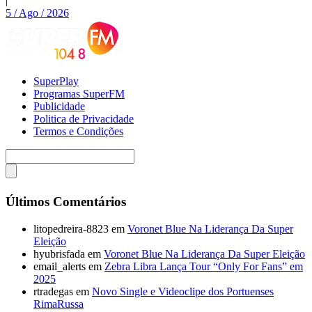
|
5 / Ago / 2026
SuperPlay
Programas SuperFM
Publicidade
Politica de Privacidade
Termos e Condições
Últimos Comentários
litopedreira-8823
em
Voronet Blue Na Liderança Da Super
Eleição
hyubrisfada
em
Voronet Blue Na Liderança Da Super Eleição
email_alerts
em
Zebra Libra Lança Tour “Only For Fans” em
2025
rtradegas
em
Novo Single e Videoclipe dos Portuenses
RimaRussa