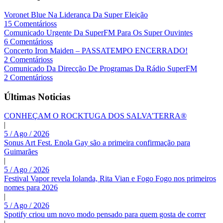
Voronet Blue Na Liderança Da Super Eleição
15 Comentárioss
Comunicado Urgente Da SuperFM Para Os Super Ouvintes
6 Comentárioss
Concerto Iron Maiden – PASSATEMPO ENCERRADO!
2 Comentárioss
Comunicado Da Direcção De Programas Da Rádio SuperFM
2 Comentárioss
Últimas Noticias
CONHEÇAM O ROCKTUGA DOS SALVA’TERRA®
|
5 / Ago / 2026
Sonus Art Fest. Enola Gay são a primeira confirmação para
Guimarães
|
5 / Ago / 2026
Festival Vapor revela Iolanda, Rita Vian e Fogo Fogo nos primeiros
nomes para 2026
|
5 / Ago / 2026
Spotify criou um novo modo pensado para quem gosta de correr