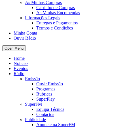
As Minhas Compras
Carrinho de Compras
As Minhas Encomendas
Informações Legais
Entregas e Pagamentos
Termos e Condições
Minha Conta
Ouvir Rádio
Open Menu
Home
Noticias
Eventos
Rádio
Emissão
Ouvir Emissão
Programas
Rubricas
SuperPlay
SuperFM
Equipa Técnica
Contactos
Publicidade
Anuncie na SuperFM