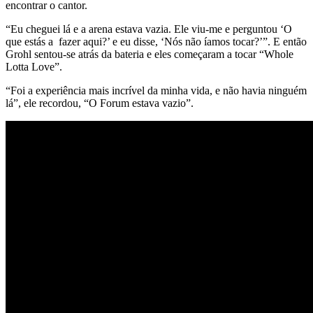
encontrar o cantor.
“Eu cheguei lá e a arena estava vazia. Ele viu-me e perguntou ‘O
que estás a fazer aqui?’ e eu disse, ‘Nós não íamos tocar?’”. E então
Grohl sentou-se atrás da bateria e eles começaram a tocar “Whole
Lotta Love”.
“Foi a experiência mais incrível da minha vida, e não havia ninguém
lá”, ele recordou, “O Forum estava vazio”.