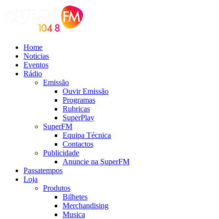
Home
Noticias
Eventos
Rádio
Emissão
Ouvir Emissão
Programas
Rubricas
SuperPlay
SuperFM
Equipa Técnica
Contactos
Publicidade
Anuncie na SuperFM
Passatempos
Loja
Produtos
Bilhetes
Merchandising
Musica