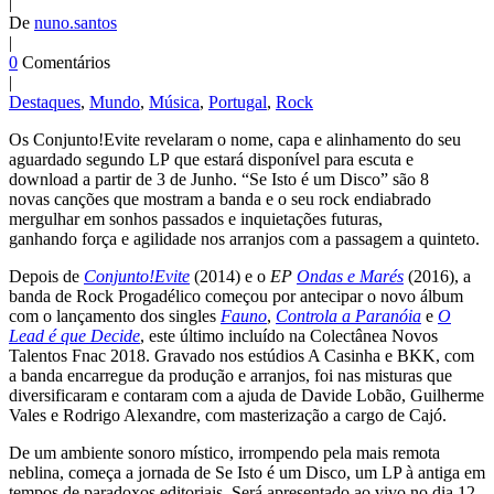
|
De
nuno.santos
|
0
Comentários
|
Destaques
,
Mundo
,
Música
,
Portugal
,
Rock
Os Conjunto!Evite revelaram o nome, capa e alinhamento do seu
aguardado segundo LP que estará disponível para escuta e
download a partir de 3 de Junho. “Se Isto é um Disco” são 8
novas canções que mostram a banda e o seu rock endiabrado
mergulhar em sonhos passados e inquietações futuras,
ganhando força e agilidade nos arranjos com a passagem a quinteto.
Depois de
Conjunto!Evite
(2014) e o
EP
Ondas e Marés
(2016), a
banda de Rock Progadélico começou por antecipar o novo álbum
com o lançamento dos singles
Fauno
,
Controla a Paranóia
e
O
Lead é que Decide
, este último incluído na Colectânea Novos
Talentos Fnac 2018. Gravado nos estúdios A Casinha e BKK, com
a banda encarregue da produção e arranjos, foi nas misturas que
diversificaram e contaram com a ajuda de Davide Lobão, Guilherme
Vales e Rodrigo Alexandre, com masterização a cargo de Cajó.
De um ambiente sonoro místico, irrompendo pela mais remota
neblina, começa a jornada de
Se Isto é um Disco,
um LP à antiga em
tempos de paradoxos editoriais. Será apresentado ao vivo no dia 12