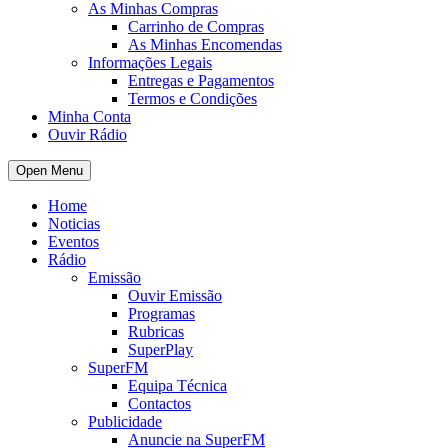
As Minhas Compras
Carrinho de Compras
As Minhas Encomendas
Informações Legais
Entregas e Pagamentos
Termos e Condições
Minha Conta
Ouvir Rádio
Open Menu
Home
Noticias
Eventos
Rádio
Emissão
Ouvir Emissão
Programas
Rubricas
SuperPlay
SuperFM
Equipa Técnica
Contactos
Publicidade
Anuncie na SuperFM