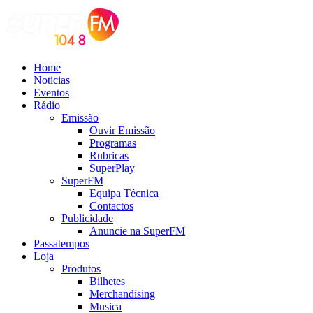
Home
Noticias
Eventos
Rádio
Emissão
Ouvir Emissão
Programas
Rubricas
SuperPlay
SuperFM
Equipa Técnica
Contactos
Publicidade
Anuncie na SuperFM
Passatempos
Loja
Produtos
Bilhetes
Merchandising
Musica