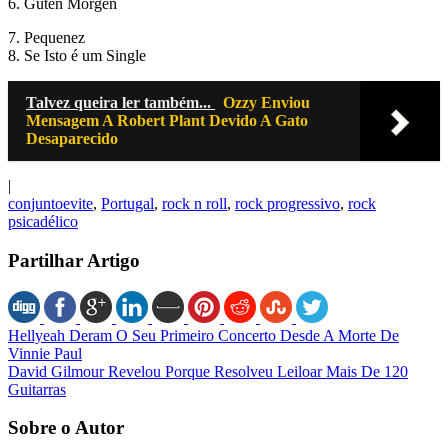
6. Guten Morgen
7. Pequenez
8. Se Isto é um Single
Talvez queira ler também...
Ozzy Enviou
Mensagem A Robert Plant Devido A Gato
Desaparecido
|
conjuntoevite
,
Portugal
,
rock n roll
,
rock progressivo
,
rock
psicadélico
Partilhar Artigo
Hellyeah Deram O Seu Primeiro Concerto Desde A Morte De
Vinnie Paul
David Gilmour Revelou Porque Resolveu Leiloar Mais De 120
Guitarras
Sobre o Autor