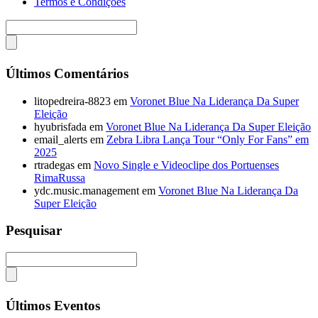
Termos e Condições
Últimos Comentários
litopedreira-8823
em
Voronet Blue Na Liderança Da Super
Eleição
hyubrisfada
em
Voronet Blue Na Liderança Da Super Eleição
email_alerts
em
Zebra Libra Lança Tour “Only For Fans” em
2025
rtradegas
em
Novo Single e Videoclipe dos Portuenses
RimaRussa
ydc.music.management
em
Voronet Blue Na Liderança Da
Super Eleição
Pesquisar
Últimos Eventos