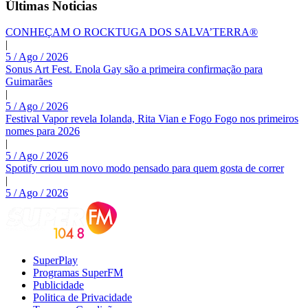
Últimas Noticias
CONHEÇAM O ROCKTUGA DOS SALVA’TERRA®
|
5 / Ago / 2026
Sonus Art Fest. Enola Gay são a primeira confirmação para
Guimarães
|
5 / Ago / 2026
Festival Vapor revela Iolanda, Rita Vian e Fogo Fogo nos primeiros
nomes para 2026
|
5 / Ago / 2026
Spotify criou um novo modo pensado para quem gosta de correr
|
5 / Ago / 2026
SuperPlay
Programas SuperFM
Publicidade
Politica de Privacidade