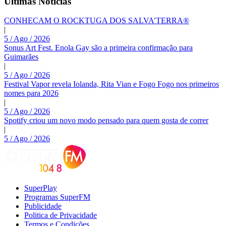
Últimas Noticias
CONHEÇAM O ROCKTUGA DOS SALVA’TERRA®
|
5 / Ago / 2026
Sonus Art Fest. Enola Gay são a primeira confirmação para
Guimarães
|
5 / Ago / 2026
Festival Vapor revela Iolanda, Rita Vian e Fogo Fogo nos primeiros
nomes para 2026
|
5 / Ago / 2026
Spotify criou um novo modo pensado para quem gosta de correr
|
5 / Ago / 2026
SuperPlay
Programas SuperFM
Publicidade
Politica de Privacidade
Termos e Condições