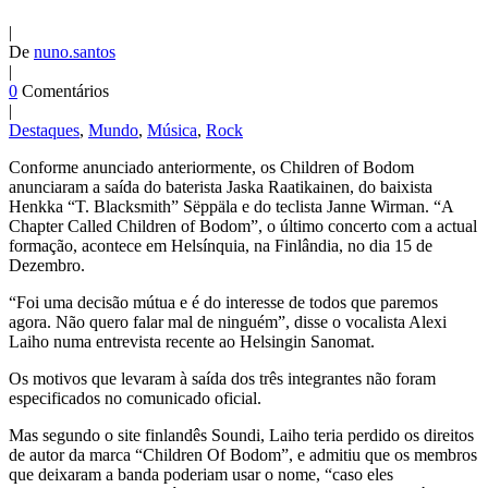
|
De
nuno.santos
|
0
Comentários
|
Destaques
,
Mundo
,
Música
,
Rock
Conforme anunciado anteriormente, os Children of Bodom
anunciaram a saída do baterista Jaska Raatikainen, do baixista
Henkka “T. Blacksmith” Sëppäla e do teclista Janne Wirman. “A
Chapter Called Children of Bodom”, o último concerto com a actual
formação, acontece em Helsínquia, na Finlândia, no dia 15 de
Dezembro.
“Foi uma decisão mútua e é do interesse de todos que paremos
agora. Não quero falar mal de ninguém”, disse o vocalista Alexi
Laiho numa entrevista recente ao Helsingin Sanomat.
Os motivos que levaram à saída dos três integrantes não foram
especificados no comunicado oficial.
Mas segundo o site finlandês Soundi, Laiho teria perdido os direitos
de autor da marca “Children Of Bodom”, e admitiu que os membros
que deixaram a banda poderiam usar o nome, “caso eles