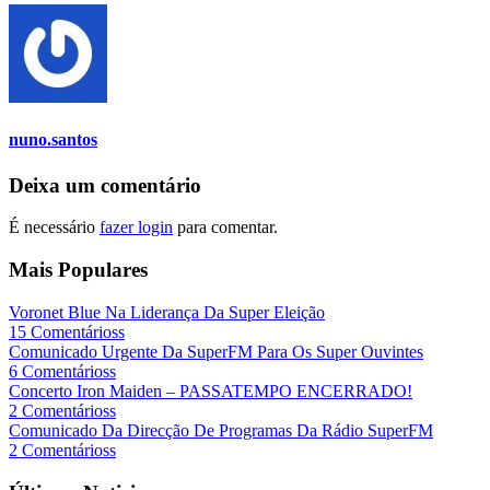
nuno.santos
Deixa um comentário
É necessário
fazer login
para comentar.
Mais Populares
Voronet Blue Na Liderança Da Super Eleição
15 Comentárioss
Comunicado Urgente Da SuperFM Para Os Super Ouvintes
6 Comentárioss
Concerto Iron Maiden – PASSATEMPO ENCERRADO!
2 Comentárioss
Comunicado Da Direcção De Programas Da Rádio SuperFM
2 Comentárioss