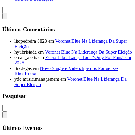
Últimos Comentários
litopedreira-8823
em
Voronet Blue Na Liderança Da Super
Eleição
hyubrisfada
em
Voronet Blue Na Liderança Da Super Eleição
email_alerts
em
Zebra Libra Lança Tour “Only For Fans” em
2025
rtradegas
em
Novo Single e Videoclipe dos Portuenses
RimaRussa
ydc.music.management
em
Voronet Blue Na Liderança Da
Super Eleição
Pesquisar
Últimos Eventos