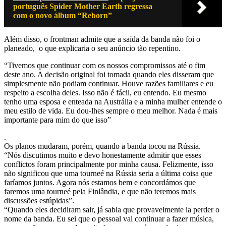
português Spider Mother Earth regressa
com o novo álbum “Reborn”
Além disso, o frontman admite que a saída da banda não foi o
planeado, o que explicaria o seu anúncio tão repentino.
“Tivemos que continuar com os nossos compromissos até o fim
deste ano. A decisão original foi tomada quando eles disseram que
simplesmente não podiam continuar. Houve razões familiares e eu
respeito a escolha deles. Isso não é fácil, eu entendo. Eu mesmo
tenho uma esposa e enteada na Austrália e a minha mulher entende o
meu estilo de vida. Eu dou-lhes sempre o meu melhor. Nada é mais
importante para mim do que isso”
.
Os planos mudaram, porém, quando a banda tocou na Rússia.
“Nós discutimos muito e devo honestamente admitir que esses
conflictos foram principalmente por minha causa. Felizmente, isso
não significou que uma tourneé na Rússia seria a última coisa que
faríamos juntos. Agora nós estamos bem e concordámos que
faremos uma tourneé pela Finlândia, e que não teremos mais
discussões estúpidas”.
“Quando eles decidiram sair, já sabia que provavelmente ia perder o
nome da banda. Eu sei que o pessoal vai continuar a fazer música,