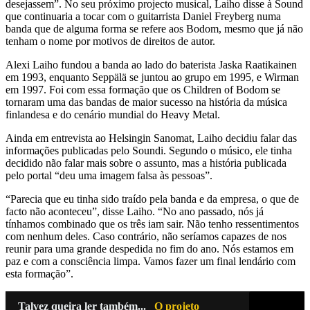
desejassem”. No seu próximo projecto musical, Laiho disse à Sound
que continuaria a tocar com o guitarrista Daniel Freyberg numa
banda que de alguma forma se refere aos Bodom, mesmo que já não
tenham o nome por motivos de direitos de autor.
Alexi Laiho fundou a banda ao lado do baterista Jaska Raatikainen
em 1993, enquanto Seppälä se juntou ao grupo em 1995, e Wirman
em 1997. Foi com essa formação que os Children of Bodom se
tornaram uma das bandas de maior sucesso na história da música
finlandesa e do cenário mundial do Heavy Metal.
Ainda em entrevista ao Helsingin Sanomat, Laiho decidiu falar das
informações publicadas pelo Soundi. Segundo o músico, ele tinha
decidido não falar mais sobre o assunto, mas a história publicada
pelo portal “deu uma imagem falsa às pessoas”.
“Parecia que eu tinha sido traído pela banda e da empresa, o que de
facto não aconteceu”, disse Laiho. “No ano passado, nós já
tínhamos combinado que os três iam sair. Não tenho ressentimentos
com nenhum deles. Caso contrário, não seríamos capazes de nos
reunir para uma grande despedida no fim do ano. Nós estamos em
paz e com a consciência limpa. Vamos fazer um final lendário com
esta formação”.
Talvez queira ler também...
O projeto