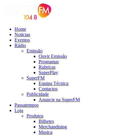
Home
Noticias
Eventos
Rádio
Emissão
Ouvir Emissão
Programas
Rubricas
SuperPlay
SuperFM
Equipa Técnica
Contactos
Publicidade
Anuncie na SuperFM
Passatempos
Loja
Produtos
Bilhetes
Merchandising
Musica