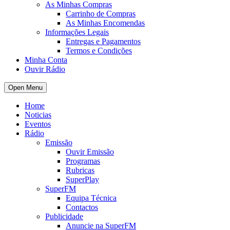
As Minhas Compras
Carrinho de Compras
As Minhas Encomendas
Informações Legais
Entregas e Pagamentos
Termos e Condições
Minha Conta
Ouvir Rádio
Open Menu
Home
Noticias
Eventos
Rádio
Emissão
Ouvir Emissão
Programas
Rubricas
SuperPlay
SuperFM
Equipa Técnica
Contactos
Publicidade
Anuncie na SuperFM