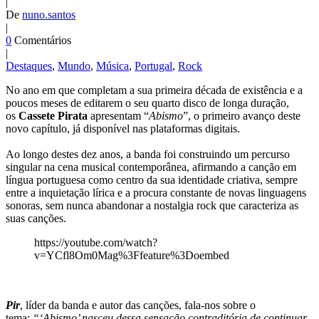
|
De
nuno.santos
|
0
Comentários
|
Destaques
,
Mundo
,
Música
,
Portugal
,
Rock
No ano em que completam a sua primeira década de existência e a
poucos meses de editarem o seu quarto disco de longa duração,
os
Cassete Pirata
apresentam “
Abismo
”, o primeiro avanço deste
novo capítulo, já disponível nas plataformas digitais.
Ao longo destes dez anos, a banda foi construindo um percurso
singular na cena musical contemporânea, afirmando a canção em
língua portuguesa como centro da sua identidade criativa, sempre
entre a inquietação lírica e a procura constante de novas linguagens
sonoras, sem nunca abandonar a nostalgia rock que caracteriza as
suas canções.
https://youtube.com/watch?
v=YCfl8Om0Mag%3Ffeature%3Doembed
Pir
, líder da banda e autor das canções, fala-nos sobre o
tema:
“‘Abismo’ nasceu dessa sensação contraditória de continuar