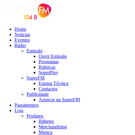
Home
Noticias
Eventos
Rádio
Emissão
Ouvir Emissão
Programas
Rubricas
SuperPlay
SuperFM
Equipa Técnica
Contactos
Publicidade
Anuncie na SuperFM
Passatempos
Loja
Produtos
Bilhetes
Merchandising
Musica