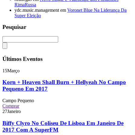
RimaRussa
ydc.music.management
em
Voronet Blue Na Liderança Da
Super Eleição
Pesquisar
Últimos Eventos
15
Março
Korn + Heaven Shall Burn + Hellyeah No Campo
Pequeno Em 2017
Campo Pequeno
Comprar
27
Janeiro
Biffy Clyro No Coliseu De Lisboa Em Janeiro De
2017 Com A SuperFM