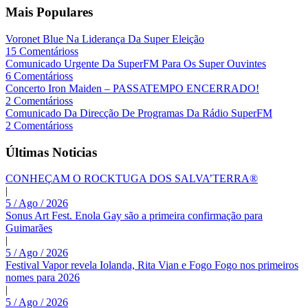
Mais Populares
Voronet Blue Na Liderança Da Super Eleição
15 Comentárioss
Comunicado Urgente Da SuperFM Para Os Super Ouvintes
6 Comentárioss
Concerto Iron Maiden – PASSATEMPO ENCERRADO!
2 Comentárioss
Comunicado Da Direcção De Programas Da Rádio SuperFM
2 Comentárioss
Últimas Noticias
CONHEÇAM O ROCKTUGA DOS SALVA’TERRA®
|
5 / Ago / 2026
Sonus Art Fest. Enola Gay são a primeira confirmação para
Guimarães
|
5 / Ago / 2026
Festival Vapor revela Iolanda, Rita Vian e Fogo Fogo nos primeiros
nomes para 2026
|
5 / Ago / 2026