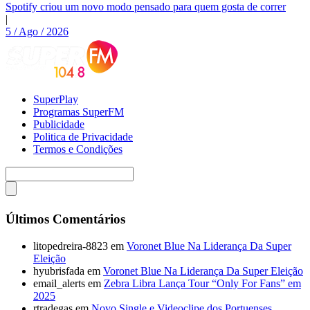
Spotify criou um novo modo pensado para quem gosta de correr
|
5 / Ago / 2026
SuperPlay
Programas SuperFM
Publicidade
Politica de Privacidade
Termos e Condições
Últimos Comentários
litopedreira-8823
em
Voronet Blue Na Liderança Da Super
Eleição
hyubrisfada
em
Voronet Blue Na Liderança Da Super Eleição
email_alerts
em
Zebra Libra Lança Tour “Only For Fans” em
2025
rtradegas
em
Novo Single e Videoclipe dos Portuenses