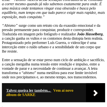
a correr mesmo quando já não sabemos exatamente para onde. É
uma música onde tentamos vingar essa obsessão e busca pelo
equilíbrio, num tempo em que tudo parece exigir mais rapidez, mais
exposição, mais conquista.”
“Abismo”
surge como um retrato cru da exaustão emocional e da
pressão permanente para conquistar, produzir e corresponder.
Traduzida em imagem pelo fotógrafo e realizador
João Hasselberg
,
a canção ganha os vultos e os contornos desta distopia bem realista.
Protagonizado pelo performer Luís Guerra, o videoclipe é uma
interceção entre o ruído urbano e a sensibilidade de um corpo que
lhe resiste.
Entre a sensação de se estar preso num ciclo de ambição e sacrifício,
a canção mergulha numa tensão entre rendição e impulso, entre a
vontade de parar e a necessidade de continuar a avançar. A letra
transforma o “
abismo
” numa metáfora para esse limite invisível
onde nos precipitamos e, ao mesmo tempo, nos transcendemos.
Talvez queira ler também...
Vem aí novo
álbum de SARKE