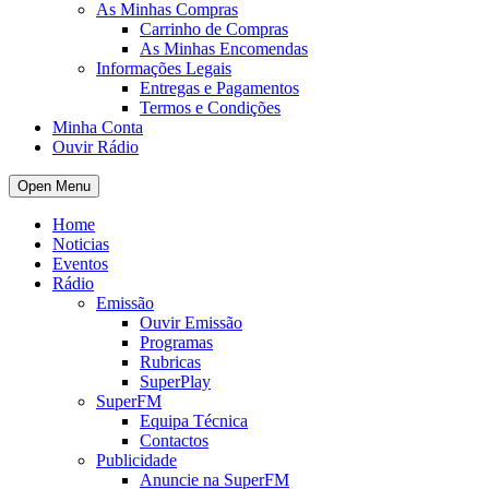
As Minhas Compras
Carrinho de Compras
As Minhas Encomendas
Informações Legais
Entregas e Pagamentos
Termos e Condições
Minha Conta
Ouvir Rádio
Open Menu
Home
Noticias
Eventos
Rádio
Emissão
Ouvir Emissão
Programas
Rubricas
SuperPlay
SuperFM
Equipa Técnica
Contactos
Publicidade
Anuncie na SuperFM