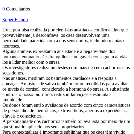
|
0
Comentários
|
Super Estudo
Uma pesquisa realizada por cientistas austríacos confirma algo que
provavelmente já desconfiava: os cães desenvolvem uma
personalidade parecida com a dos seus donos, incluindo manias e
neuroses.
Alguns animais expressam a ansiedade e a negatividade dos
humanos, enquanto cães tranquilos e amigáveis conseguem ajudá-
los a lidar melhor com o stress.
Os investigadores realizaram testes com mais de cem cachorros e os
seus donos.
Nas análises, mediram os batimentos cardíacos e a resposta a
ameaças. Amostras de saliva também foram recolhidas para avaliar
os níveis de cortisol, considerado a hormona do stress. A substância
controla o nosso biorritmo, reduz inflamações e estimula a
imunidade.
Os donos foram então avaliados de acordo com cinco características
de personalidade: neuróticos, extrovertidos, abertos a experiências,
afáveis e conscientes.
A personalidade dos cachorros também foi avaliada por meio de um
questionário aplicado aos seus proprietários.
Para contextualizar é importante sublinhar que os cães têm vivido