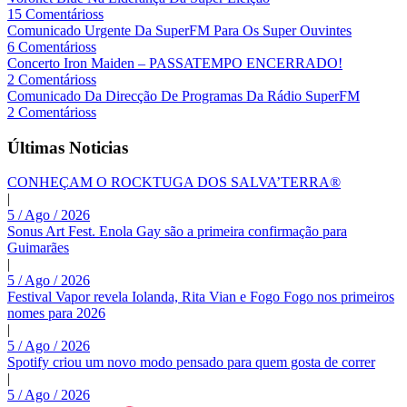
15 Comentárioss
Comunicado Urgente Da SuperFM Para Os Super Ouvintes
6 Comentárioss
Concerto Iron Maiden – PASSATEMPO ENCERRADO!
2 Comentárioss
Comunicado Da Direcção De Programas Da Rádio SuperFM
2 Comentárioss
Últimas Noticias
CONHEÇAM O ROCKTUGA DOS SALVA’TERRA®
|
5 / Ago / 2026
Sonus Art Fest. Enola Gay são a primeira confirmação para
Guimarães
|
5 / Ago / 2026
Festival Vapor revela Iolanda, Rita Vian e Fogo Fogo nos primeiros
nomes para 2026
|
5 / Ago / 2026
Spotify criou um novo modo pensado para quem gosta de correr
|
5 / Ago / 2026