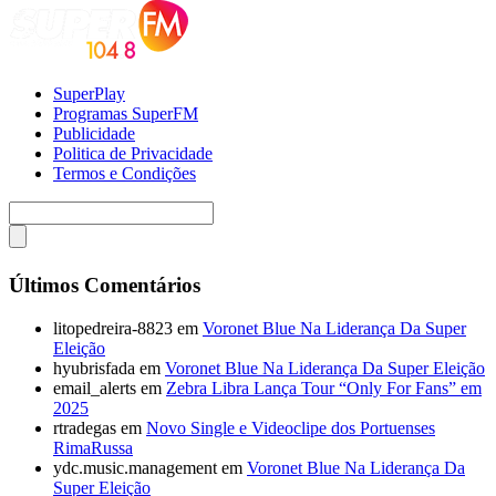
SuperPlay
Programas SuperFM
Publicidade
Politica de Privacidade
Termos e Condições
Últimos Comentários
litopedreira-8823
em
Voronet Blue Na Liderança Da Super
Eleição
hyubrisfada
em
Voronet Blue Na Liderança Da Super Eleição
email_alerts
em
Zebra Libra Lança Tour “Only For Fans” em
2025
rtradegas
em
Novo Single e Videoclipe dos Portuenses
RimaRussa
ydc.music.management
em
Voronet Blue Na Liderança Da
Super Eleição