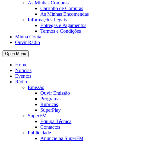
As Minhas Compras
Carrinho de Compras
As Minhas Encomendas
Informações Legais
Entregas e Pagamentos
Termos e Condições
Minha Conta
Ouvir Rádio
Open Menu
Home
Noticias
Eventos
Rádio
Emissão
Ouvir Emissão
Programas
Rubricas
SuperPlay
SuperFM
Equipa Técnica
Contactos
Publicidade
Anuncie na SuperFM