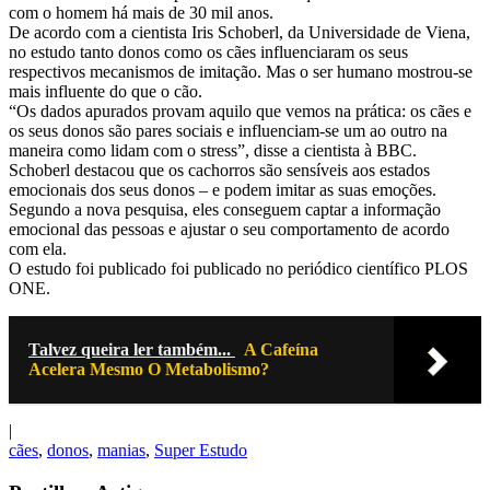
com o homem há mais de 30 mil anos.
De acordo com a cientista Iris Schoberl, da Universidade de Viena,
no estudo tanto donos como os cães influenciaram os seus
respectivos mecanismos de imitação. Mas o ser humano mostrou-se
mais influente do que o cão.
“Os dados apurados provam aquilo que vemos na prática: os cães e
os seus donos são pares sociais e influenciam-se um ao outro na
maneira como lidam com o stress”, disse a cientista à BBC.
Schoberl destacou que os cachorros são sensíveis aos estados
emocionais dos seus donos – e podem imitar as suas emoções.
Segundo a nova pesquisa, eles conseguem captar a informação
emocional das pessoas e ajustar o seu comportamento de acordo
com ela.
O estudo foi publicado foi publicado no periódico científico PLOS
ONE.
Talvez queira ler também...
A Cafeína
Acelera Mesmo O Metabolismo?
|
cães
,
donos
,
manias
,
Super Estudo