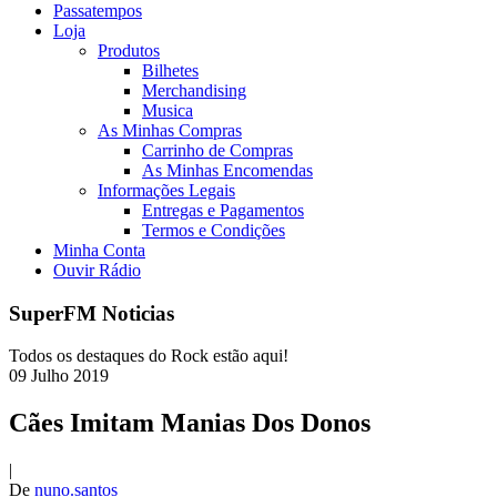
Passatempos
Loja
Produtos
Bilhetes
Merchandising
Musica
As Minhas Compras
Carrinho de Compras
As Minhas Encomendas
Informações Legais
Entregas e Pagamentos
Termos e Condições
Minha Conta
Ouvir Rádio
SuperFM Noticias
Todos os destaques do Rock estão aqui!
09
Julho
2019
Cães Imitam Manias Dos Donos
|
De
nuno.santos