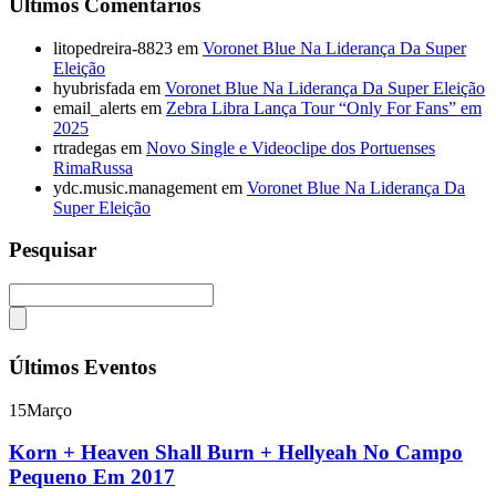
Últimos Comentários
litopedreira-8823
em
Voronet Blue Na Liderança Da Super
Eleição
hyubrisfada
em
Voronet Blue Na Liderança Da Super Eleição
email_alerts
em
Zebra Libra Lança Tour “Only For Fans” em
2025
rtradegas
em
Novo Single e Videoclipe dos Portuenses
RimaRussa
ydc.music.management
em
Voronet Blue Na Liderança Da
Super Eleição
Pesquisar
Últimos Eventos
15
Março
Korn + Heaven Shall Burn + Hellyeah No Campo
Pequeno Em 2017