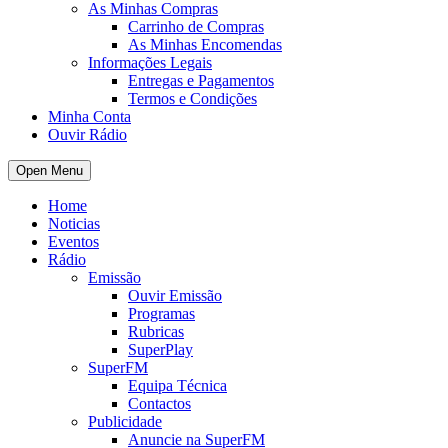
As Minhas Compras
Carrinho de Compras
As Minhas Encomendas
Informações Legais
Entregas e Pagamentos
Termos e Condições
Minha Conta
Ouvir Rádio
Open Menu
Home
Noticias
Eventos
Rádio
Emissão
Ouvir Emissão
Programas
Rubricas
SuperPlay
SuperFM
Equipa Técnica
Contactos
Publicidade
Anuncie na SuperFM