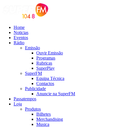
Home
Noticias
Eventos
Rádio
Emissão
Ouvir Emissão
Programas
Rubricas
SuperPlay
SuperFM
Equipa Técnica
Contactos
Publicidade
Anuncie na SuperFM
Passatempos
Loja
Produtos
Bilhetes
Merchandising
Musica