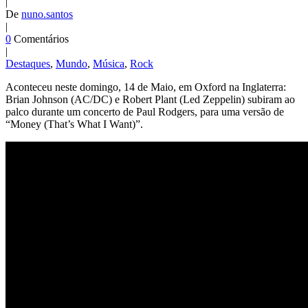
|
De
nuno.santos
|
0
Comentários
|
Destaques
,
Mundo
,
Música
,
Rock
Aconteceu neste domingo, 14 de Maio, em Oxford na Inglaterra:
Brian Johnson (AC/DC) e Robert Plant (Led Zeppelin) subiram ao
palco durante um concerto de Paul Rodgers, para uma versão de
“Money (That’s What I Want)”.