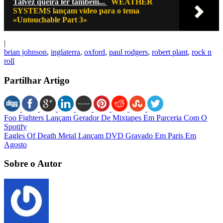
Talvez queira ler também...
WEATHER
SYSTEMS lançam vídeo para o tema
«Untouchable Part 3»
|
brian johnson
,
inglaterra
,
oxford
,
paul rodgers
,
robert plant
,
rock n
roll
Partilhar Artigo
Foo Fighters Lançam Gerador De Mixtapes Em Parceria Com O
Spotify
Eagles Of Death Metal Lançam DVD Gravado Em Paris Em
Agosto
Sobre o Autor