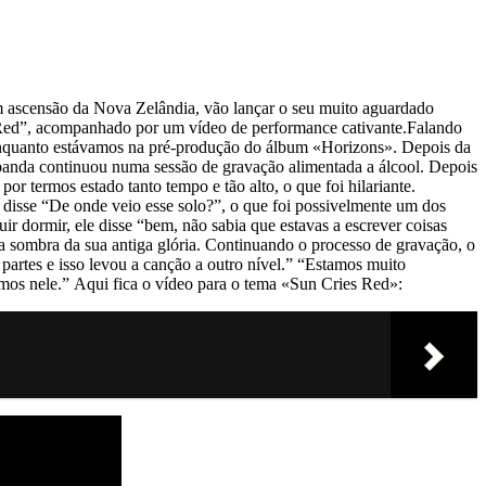
scensão da Nova Zelândia, vão lançar o seu muito aguardado
s Red”, acompanhado por um vídeo de performance cativante.Falando
a enquanto estávamos na pré-produção do álbum «Horizons». Depois da
da banda continuou numa sessão de gravação alimentada a álcool. Depois
 termos estado tanto tempo e tão alto, o que foi hilariante.
e disse “De onde veio esse solo?”, o que foi possivelmente um dos
r dormir, ele disse “bem, não sabia que estavas a escrever coisas
uma sombra da sua antiga glória. Continuando o processo de gravação, o
artes e isso levou a canção a outro nível.” “Estamos muito
mos nele.” Aqui fica o vídeo para o tema «Sun Cries Red»: