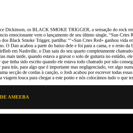
Bruce Dickinson, os BLACK SMOKE TRIGGER, a sensação do rock em a
núncio emocionante vem o lançamento de seu último single, “Sun Crie
ista dos Black Smoke Trigger, partilha: “‘«Sun Cries Red» ganhou vid
demo. O Dan acabou a parte do baixo dele e foi para a cama, e o resto 
irBnb em Nashville, o Dan saiu do seu quarto completamente chateado por
as mais tarde, quando estava a gravar o solo de guitarra no estúdio, el
e tinha sido escrito quando ele estava todo chateado por não consegui
ar para trás, para algo que é importante mas negligenciado, ver algo n
ma secção de cordas à canção, o Josh acabou por escrever todas essas p
a viagem louca para chegar a este ponto e nós colocámos tudo o que te
O DE AMEEBA