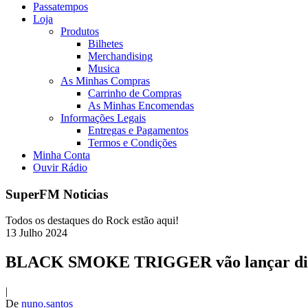
Passatempos
Loja
Produtos
Bilhetes
Merchandising
Musica
As Minhas Compras
Carrinho de Compras
As Minhas Encomendas
Informações Legais
Entregas e Pagamentos
Termos e Condições
Minha Conta
Ouvir Rádio
SuperFM Noticias
Todos os destaques do Rock estão aqui!
13
Julho
2024
BLACK SMOKE TRIGGER vão lançar disco
|
De
nuno.santos