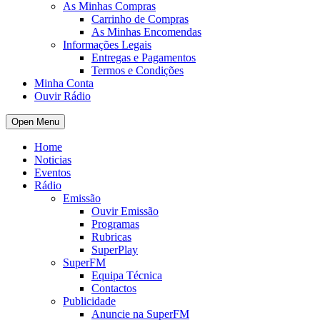
As Minhas Compras
Carrinho de Compras
As Minhas Encomendas
Informações Legais
Entregas e Pagamentos
Termos e Condições
Minha Conta
Ouvir Rádio
Open Menu
Home
Noticias
Eventos
Rádio
Emissão
Ouvir Emissão
Programas
Rubricas
SuperPlay
SuperFM
Equipa Técnica
Contactos
Publicidade
Anuncie na SuperFM