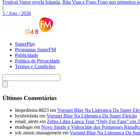
Festival Vapor revela Iolanda, Rita Vian e Fogo Fogo nos primeiros 
|
5 / Ago / 2026
SuperPlay
Programas SuperFM
Publicidade
Politica de Privacidade
Termos e Condições
Últimos Comentários
litopedreira-8823
em
Voronet Blue Na Liderança Da Super Ele
hyubrisfada
em
Voronet Blue Na Liderança Da Super Eleição
email_alerts
em
Zebra Libra Lança Tour “Only For Fans” em 
rtradegas
em
Novo Single e Videoclipe dos Portuenses RimaR
ydc.music.management
em
Voronet Blue Na Liderança Da Sup