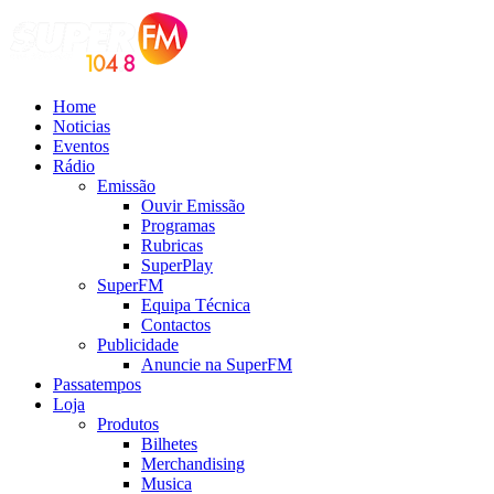
Home
Noticias
Eventos
Rádio
Emissão
Ouvir Emissão
Programas
Rubricas
SuperPlay
SuperFM
Equipa Técnica
Contactos
Publicidade
Anuncie na SuperFM
Passatempos
Loja
Produtos
Bilhetes
Merchandising
Musica