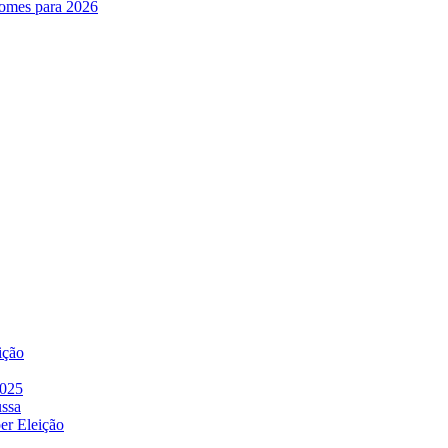
nomes para 2026
ição
2025
ussa
er Eleição