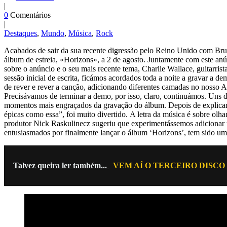
|
0
Comentários
|
Destaques
,
Mundo
,
Música
,
Rock
Acabados de sair da sua recente digressão pelo Reino Unido com 
álbum de estreia, «Horizons», a 2 de agosto. Juntamente com este a
sobre o anúncio e o seu mais recente tema, Charlie Wallace, guitarr
sessão inicial de escrita, ficámos acordados toda a noite a gravar a 
de rever e rever a canção, adicionando diferentes camadas no nosso A
Precisávamos de terminar a demo, por isso, claro, continuámos. Uns di
momentos mais engraçados da gravação do álbum. Depois de explicar qu
épicas como essa”, foi muito divertido. A letra da música é sobre olh
produtor Nick Raskulinecz sugeriu que experimentássemos adicionar u
entusiasmados por finalmente lançar o álbum ‘Horizons’, tem sido um
Talvez queira ler também...
VEM AÍ O TERCEIRO DISC