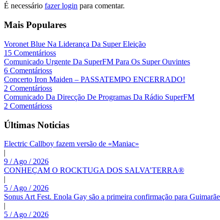
É necessário
fazer login
para comentar.
Mais Populares
Voronet Blue Na Liderança Da Super Eleição
15 Comentárioss
Comunicado Urgente Da SuperFM Para Os Super Ouvintes
6 Comentárioss
Concerto Iron Maiden – PASSATEMPO ENCERRADO!
2 Comentárioss
Comunicado Da Direcção De Programas Da Rádio SuperFM
2 Comentárioss
Últimas Noticias
Electric Callboy fazem versão de «Maniac»
|
9 / Ago / 2026
CONHEÇAM O ROCKTUGA DOS SALVA’TERRA®
|
5 / Ago / 2026
Sonus Art Fest. Enola Gay são a primeira confirmação para Guimarãe
|
5 / Ago / 2026