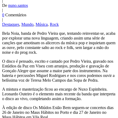
|
De
nuno.santos
|
0
Comentários
|
Destaques
,
Mundo
,
Música
,
Rock
Bela Noia, banda de Pedro Vieira que, tentando reinventar-se, acaba
por explorar uma nova linguagem, criando assim uma série de
canções que amotinam os alicerces da música pop e inquietam quem
as ouve, pelo constante salto ao rock e folk, sem largar a mão do
noise e do prog rock.
O disco é pensado, escrito e cantado por Pedro Vieira, gravado nos
Estúdios da Paz em Viseu com arranjos, produção e gravação de
Gonçalo Alegre que assume a maior parte dos instrumentos. Na
bateria e percussões Miguel Rodrigues e nos coros podemos ouvir a
belíssima voz de Teresa Melo Campos das Sopa de Pedra.
A mistura e masterização ficou ao encargo de Nuxo Espinheira.
Leonardo Outeiro é o elemento mais recente da banda que interpreta
o disco ao vivo, completando assim a formação.
À edição de disco Os Miúdos Estão Bem seguem-se concertos dias
26 de Janeiro no Maus Hábitos no Porto e dia 27 de Janeiro no
Maus Hábitos em Vila Real.