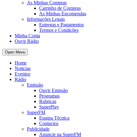
As Minhas Compras
Carrinho de Compras
As Minhas Encomendas
Informações Legais
Entregas e Pagamentos
Termos e Condições
Minha Conta
Ouvir Rádio
Open Menu
Home
Noticias
Eventos
Rádio
Emissão
Ouvir Emissão
Programas
Rubricas
SuperPlay
SuperFM
Equipa Técnica
Contactos
Publicidade
Anuncie na SuperFM