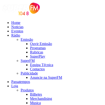
Home
Noticias
Eventos
Rádio
Emissão
Ouvir Emissão
Programas
Rubricas
SuperPlay
SuperFM
Equipa Técnica
Contactos
Publicidade
Anuncie na SuperFM
Passatempos
Loja
Produtos
Bilhetes
Merchandising
Musica