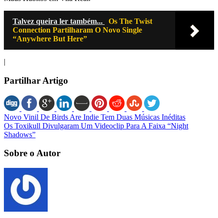
Talvez queira ler também...
Os The Twist
Connection Partilharam O Novo Single
“Anywhere But Here”
|
Partilhar Artigo
Novo Vinil De Birds Are Indie Tem Duas Músicas Inéditas
Os Toxikull Divulgaram Um Videoclip Para A Faixa “Night
Shadows”
Sobre o Autor