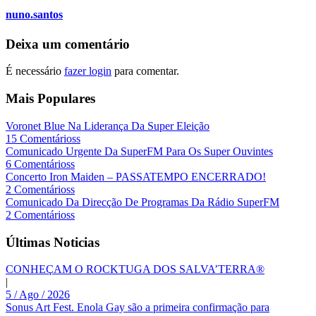
nuno.santos
Deixa um comentário
É necessário
fazer login
para comentar.
Mais Populares
Voronet Blue Na Liderança Da Super Eleição
15 Comentárioss
Comunicado Urgente Da SuperFM Para Os Super Ouvintes
6 Comentárioss
Concerto Iron Maiden – PASSATEMPO ENCERRADO!
2 Comentárioss
Comunicado Da Direcção De Programas Da Rádio SuperFM
2 Comentárioss
Últimas Noticias
CONHEÇAM O ROCKTUGA DOS SALVA’TERRA®
|
5 / Ago / 2026
Sonus Art Fest. Enola Gay são a primeira confirmação para