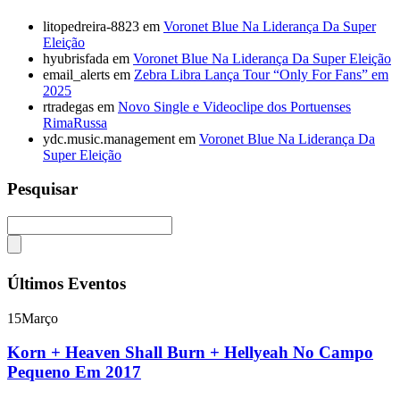
litopedreira-8823
em
Voronet Blue Na Liderança Da Super
Eleição
hyubrisfada
em
Voronet Blue Na Liderança Da Super Eleição
email_alerts
em
Zebra Libra Lança Tour “Only For Fans” em
2025
rtradegas
em
Novo Single e Videoclipe dos Portuenses
RimaRussa
ydc.music.management
em
Voronet Blue Na Liderança Da
Super Eleição
Pesquisar
Últimos Eventos
15
Março
Korn + Heaven Shall Burn + Hellyeah No Campo
Pequeno Em 2017