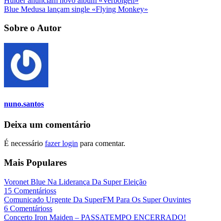
Hulder anunciam novo álbum «Verbolgen»
Blue Medusa lançam single «Flying Monkey»
Sobre o Autor
nuno.santos
Deixa um comentário
É necessário
fazer login
para comentar.
Mais Populares
Voronet Blue Na Liderança Da Super Eleição
15 Comentárioss
Comunicado Urgente Da SuperFM Para Os Super Ouvintes
6 Comentárioss
Concerto Iron Maiden – PASSATEMPO ENCERRADO!