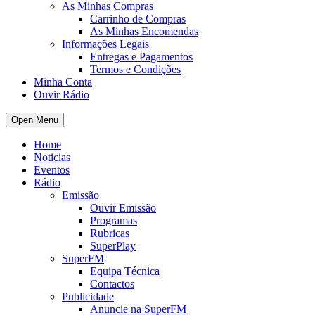
As Minhas Compras
Carrinho de Compras
As Minhas Encomendas
Informações Legais
Entregas e Pagamentos
Termos e Condições
Minha Conta
Ouvir Rádio
Open Menu
Home
Noticias
Eventos
Rádio
Emissão
Ouvir Emissão
Programas
Rubricas
SuperPlay
SuperFM
Equipa Técnica
Contactos
Publicidade
Anuncie na SuperFM