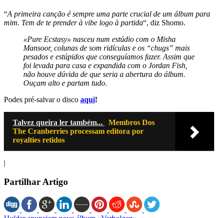
“
A primeira canção é sempre uma parte crucial de um álbum para
mim. Tem de te prender à vibe logo à partida
“, diz Shomo.
«Pure Ecstasy» nasceu num estúdio com o Misha
Mansoor, colunas de som ridículas e os “chugs” mais
pesados e estúpidos que conseguíamos fazer. Assim que
foi levada para casa e expandida com o Jordan Fish,
não houve dúvida de que seria a abertura do álbum.
Ouçam alto e partam tudo.
Podes pré-salvar o disco
aqui
!
Talvez queira ler também...
Membros Dos
The Cranberries processam editora por
royalties retidos
|
Partilhar Artigo