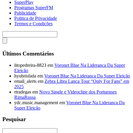
SuperPlay
Programas SuperFM
Publicidade
Politica de Privacidade
Termos e Condições
Últimos Comentários
litopedreira-8823
em
Voronet Blue Na Liderança Da Super
Eleição
hyubrisfada
em
Voronet Blue Na Liderança Da Super Eleição
email_alerts
em
Zebra Libra Lança Tour “Only For Fans” em
2025
rtradegas
em
Novo Single e Videoclipe dos Portuenses
RimaRussa
ydc.music.management
em
Voronet Blue Na Liderança Da
Super Eleição
Pesquisar