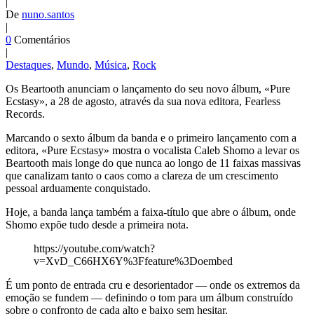
|
De
nuno.santos
|
0
Comentários
|
Destaques
,
Mundo
,
Música
,
Rock
Os Beartooth anunciam o lançamento do seu novo álbum, «Pure
Ecstasy», a 28 de agosto, através da sua nova editora, Fearless
Records.
Marcando o sexto álbum da banda e o primeiro lançamento com a
editora, «Pure Ecstasy» mostra o vocalista Caleb Shomo a levar os
Beartooth mais longe do que nunca ao longo de 11 faixas massivas
que canalizam tanto o caos como a clareza de um crescimento
pessoal arduamente conquistado.
Hoje, a banda lança também a faixa-título que abre o álbum, onde
Shomo expõe tudo desde a primeira nota.
https://youtube.com/watch?
v=XvD_C66HX6Y%3Ffeature%3Doembed
É um ponto de entrada cru e desorientador — onde os extremos da
emoção se fundem — definindo o tom para um álbum construído
sobre o confronto de cada alto e baixo sem hesitar.