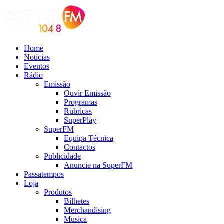
Home
Noticias
Eventos
Rádio
Emissão
Ouvir Emissão
Programas
Rubricas
SuperPlay
SuperFM
Equipa Técnica
Contactos
Publicidade
Anuncie na SuperFM
Passatempos
Loja
Produtos
Bilhetes
Merchandising
Musica