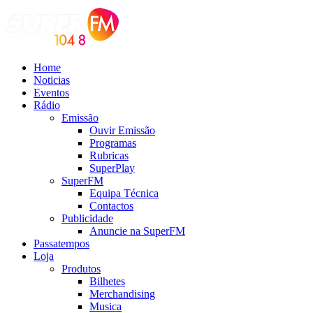
Home
Noticias
Eventos
Rádio
Emissão
Ouvir Emissão
Programas
Rubricas
SuperPlay
SuperFM
Equipa Técnica
Contactos
Publicidade
Anuncie na SuperFM
Passatempos
Loja
Produtos
Bilhetes
Merchandising
Musica