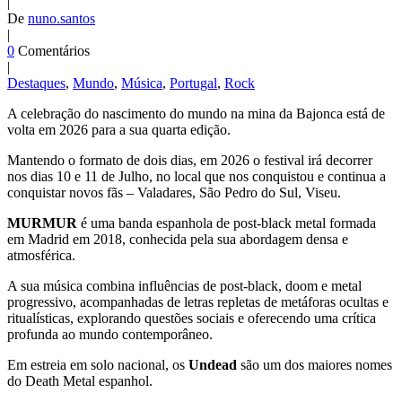
|
De
nuno.santos
|
0
Comentários
|
Destaques
,
Mundo
,
Música
,
Portugal
,
Rock
A celebração do nascimento do mundo na mina da Bajonca está de
volta em 2026 para a sua quarta edição.
Mantendo o formato de dois dias, em 2026 o festival irá decorrer
nos dias 10 e 11 de Julho, no local que nos conquistou e continua a
conquistar novos fãs – Valadares, São Pedro do Sul, Viseu.
MURMUR
é uma banda espanhola de post-black metal formada
em Madrid em 2018, conhecida pela sua abordagem densa e
atmosférica.
A sua música combina influências de post-black, doom e metal
progressivo, acompanhadas de letras repletas de metáforas ocultas e
ritualísticas, explorando questões sociais e oferecendo uma crítica
profunda ao mundo contemporâneo.
Em estreia em solo nacional, os
Undead
são um dos maiores nomes
do Death Metal espanhol.