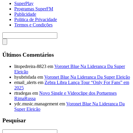
SuperPlay
Programas SuperFM
Publicidade
Politica de Privacidade
Termos e Condições
Últimos Comentários
litopedreira-8823
em
Voronet Blue Na Liderança Da Super
Eleição
hyubrisfada
em
Voronet Blue Na Liderança Da Super Eleição
email_alerts
em
Zebra Libra Lança Tour “Only For Fans” em
2025
rtradegas
em
Novo Single e Videoclipe dos Portuenses
RimaRussa
ydc.music.management
em
Voronet Blue Na Liderança Da
Super Eleição
Pesquisar