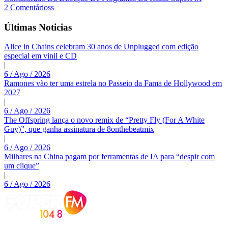
2 Comentárioss
Últimas Noticias
Alice in Chains celebram 30 anos de Unplugged com edição
especial em vinil e CD
|
6 / Ago / 2026
Ramones vão ter uma estrela no Passeio da Fama de Hollywood em
2027
|
6 / Ago / 2026
The Offspring lança o novo remix de “Pretty Fly (For A White
Guy)”, que ganha assinatura de 8onthebeatmix
|
6 / Ago / 2026
Milhares na China pagam por ferramentas de IA para “despir com
um clique”
|
6 / Ago / 2026