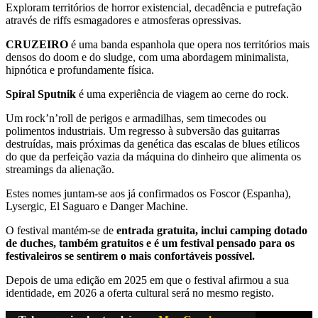
Exploram territórios de horror existencial, decadência e putrefação
através de riffs esmagadores e atmosferas opressivas.
CRUZEIRO
é uma banda espanhola que opera nos territórios mais
densos do doom e do sludge, com uma abordagem minimalista,
hipnótica e profundamente física.
Spiral Sputnik
é uma experiência de viagem ao cerne do rock.
Um rock’n’roll de perigos e armadilhas, sem timecodes ou
polimentos industriais. Um regresso à subversão das guitarras
destruídas, mais próximas da genética das escalas de blues etílicos
do que da perfeição vazia da máquina do dinheiro que alimenta os
streamings da alienação.
Estes nomes juntam-se aos já confirmados os Foscor (Espanha),
Lysergic, El Saguaro e Danger Machine.
O festival mantém-se de
entrada gratuita, inclui camping dotado
de duches, também gratuitos e é um festival pensado para os
festivaleiros se sentirem o mais confortáveis possível.
Depois de uma edição em 2025 em que o festival afirmou a sua
identidade, em 2026 a oferta cultural será no mesmo registo.