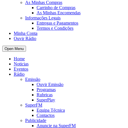
As Minhas Compras
Carrinho de Compras
As Minhas Encomendas
Informações Legais
Entregas e Pagamentos
Termos e Condições
Minha Conta
Ouvir Rádio
Open Menu
Home
Noticias
Eventos
Rádio
Emissão
Ouvir Emissão
Programas
Rubricas
SuperPlay
SuperFM
Equipa Técnica
Contactos
Publicidade
Anuncie na SuperFM