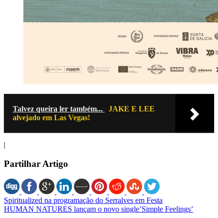
Talvez queira ler também...
JAKE E LEE
alvejado em Las Vegas!
|
Partilhar Artigo
Spiritualized na programação do Serralves em Festa
HUMAN NATURES lançam o novo single’Simple Feelings’