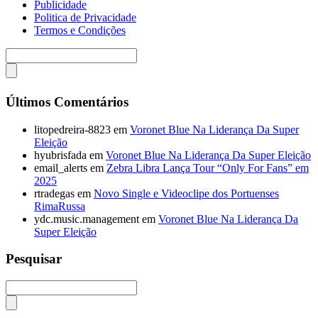
Publicidade
Politica de Privacidade
Termos e Condições
Últimos Comentários
litopedreira-8823
em
Voronet Blue Na Liderança Da Super
Eleição
hyubrisfada
em
Voronet Blue Na Liderança Da Super Eleição
email_alerts
em
Zebra Libra Lança Tour “Only For Fans” em
2025
rtradegas
em
Novo Single e Videoclipe dos Portuenses
RimaRussa
ydc.music.management
em
Voronet Blue Na Liderança Da
Super Eleição
Pesquisar