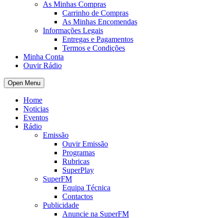
As Minhas Compras
Carrinho de Compras
As Minhas Encomendas
Informações Legais
Entregas e Pagamentos
Termos e Condições
Minha Conta
Ouvir Rádio
Open Menu
Home
Noticias
Eventos
Rádio
Emissão
Ouvir Emissão
Programas
Rubricas
SuperPlay
SuperFM
Equipa Técnica
Contactos
Publicidade
Anuncie na SuperFM