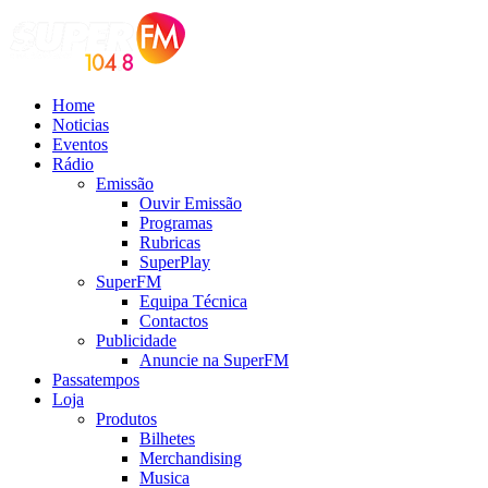
Home
Noticias
Eventos
Rádio
Emissão
Ouvir Emissão
Programas
Rubricas
SuperPlay
SuperFM
Equipa Técnica
Contactos
Publicidade
Anuncie na SuperFM
Passatempos
Loja
Produtos
Bilhetes
Merchandising
Musica