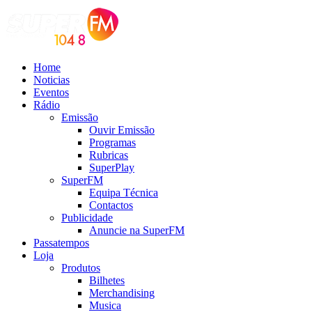
Home
Noticias
Eventos
Rádio
Emissão
Ouvir Emissão
Programas
Rubricas
SuperPlay
SuperFM
Equipa Técnica
Contactos
Publicidade
Anuncie na SuperFM
Passatempos
Loja
Produtos
Bilhetes
Merchandising
Musica