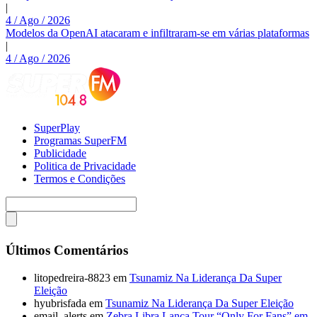
|
4 / Ago / 2026
Modelos da OpenAI atacaram e infiltraram-se em várias plataformas
|
4 / Ago / 2026
SuperPlay
Programas SuperFM
Publicidade
Politica de Privacidade
Termos e Condições
Últimos Comentários
litopedreira-8823
em
Tsunamiz Na Liderança Da Super
Eleição
hyubrisfada
em
Tsunamiz Na Liderança Da Super Eleição
email_alerts
em
Zebra Libra Lança Tour “Only For Fans” em