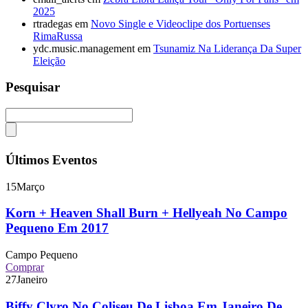
2025
rtradegas
em
Novo Single e Videoclipe dos Portuenses
RimaRussa
ydc.music.management
em
Tsunamiz Na Liderança Da Super
Eleição
Pesquisar
Últimos Eventos
15
Março
Korn + Heaven Shall Burn + Hellyeah No Campo
Pequeno Em 2017
Campo Pequeno
Comprar
27
Janeiro
Biffy Clyro No Coliseu De Lisboa Em Janeiro De