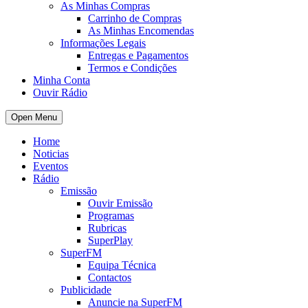
As Minhas Compras
Carrinho de Compras
As Minhas Encomendas
Informações Legais
Entregas e Pagamentos
Termos e Condições
Minha Conta
Ouvir Rádio
Open Menu
Home
Noticias
Eventos
Rádio
Emissão
Ouvir Emissão
Programas
Rubricas
SuperPlay
SuperFM
Equipa Técnica
Contactos
Publicidade
Anuncie na SuperFM