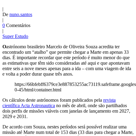
|
De
nuno.santos
|
0
Comentários
|
Super Estudo
O
astrónomo brasileiro Marcelo de Oliveira Souza acredita ter
encontrado um “atalho” que permite chegar a Marte em apenas 33
dias. É importante recordar que este período é muito menor do que
as estimativas que têm sido consideradas até aqui e que apontavam
entre seis a nove meses apenas para a ida – com uma viagem de ida
e volta a poder durar quase três anos.
https://66bfebff6379ce3e887853255ac73119.safeframe.googles
0-45/html/container.html
Os cálculos deste astrónomos foram publicados pela
revista
científica Acta Astronautica
no mês de abril, onde são partilhados
dois perfis de missões viáveis com janelas de lançamento em 2027,
2029 e 2031.
De acordo com Souza, nestes períodos será possível realizar uma
missão até Marte num total de 153 dias (33 dias para chegar a Marte,