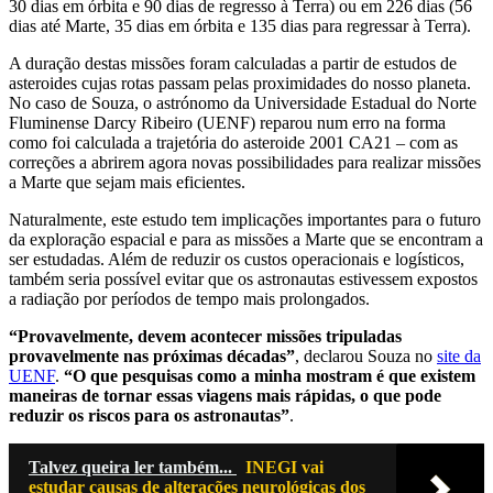
30 dias em órbita e 90 dias de regresso à Terra) ou em 226 dias (56
dias até Marte, 35 dias em órbita e 135 dias para regressar à Terra).
A duração destas missões foram calculadas a partir de estudos de
asteroides cujas rotas passam pelas proximidades do nosso planeta.
No caso de Souza, o astrónomo da Universidade Estadual do Norte
Fluminense Darcy Ribeiro (UENF) reparou num erro na forma
como foi calculada a trajetória do asteroide 2001 CA21 – com as
correções a abrirem agora novas possibilidades para realizar missões
a Marte que sejam mais eficientes.
Naturalmente, este estudo tem implicações importantes para o futuro
da exploração espacial e para as missões a Marte que se encontram a
ser estudadas. Além de reduzir os custos operacionais e logísticos,
também seria possível evitar que os astronautas estivessem expostos
a radiação por períodos de tempo mais prolongados.
“Provavelmente, devem acontecer missões tripuladas
provavelmente nas próximas décadas”
, declarou Souza no
site da
UENF
.
“O que pesquisas como a minha mostram é que existem
maneiras de tornar essas viagens mais rápidas, o que pode
reduzir os riscos para os astronautas”
.
Talvez queira ler também...
INEGI vai
estudar causas de alterações neurológicas dos