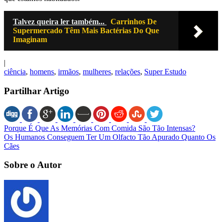
Talvez queira ler também...
Carrinhos De
Supermercado Têm Mais Bactérias Do Que
Imaginam
|
ciência
,
homens
,
irmãos
,
mulheres
,
relações
,
Super Estudo
Partilhar Artigo
Porque É Que As Memórias Com Comida São Tão Intensas?
Os Humanos Conseguem Ter Um Olfacto Tão Apurado Quanto Os
Cães
Sobre o Autor