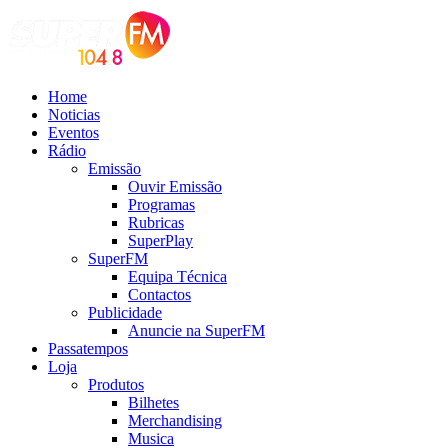
Home
Noticias
Eventos
Rádio
Emissão
Ouvir Emissão
Programas
Rubricas
SuperPlay
SuperFM
Equipa Técnica
Contactos
Publicidade
Anuncie na SuperFM
Passatempos
Loja
Produtos
Bilhetes
Merchandising
Musica