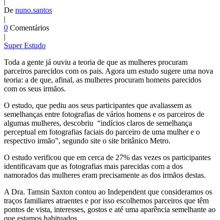
|
De
nuno.santos
|
0
Comentários
|
Super Estudo
Toda a gente já ouviu a teoria de que as mulheres procuram
parceiros parecidos com os pais. Agora um estudo sugere uma nova
teoria: a de que, afinal, as mulheres procuram homens parecidos
com os seus irmãos.
O estudo, que pediu aos seus participantes que avaliassem as
semelhanças entre fotografias de vários homens e os parceiros de
algumas mulheres, descobriu “indícios claros de semelhança
perceptual em fotografias faciais do parceiro de uma mulher e o
respectivo irmão”, segundo site o site britânico Metro.
O estudo verificou que em cerca de 27% das vezes os participantes
identificavam que as fotografias mais parecidas com a dos
namorados das mulheres eram precisamente as dos irmãos destas.
A Dra. Tamsin Saxton contou ao Independent que consideramos os
traços familiares atraentes e por isso escolhemos parceiros que têm
pontos de vista, interesses, gostos e até uma aparência semelhante ao
que estamos habituados.