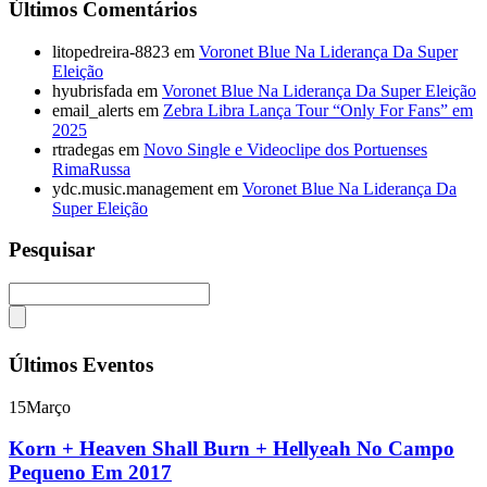
Últimos Comentários
litopedreira-8823
em
Voronet Blue Na Liderança Da Super
Eleição
hyubrisfada
em
Voronet Blue Na Liderança Da Super Eleição
email_alerts
em
Zebra Libra Lança Tour “Only For Fans” em
2025
rtradegas
em
Novo Single e Videoclipe dos Portuenses
RimaRussa
ydc.music.management
em
Voronet Blue Na Liderança Da
Super Eleição
Pesquisar
Últimos Eventos
15
Março
Korn + Heaven Shall Burn + Hellyeah No Campo
Pequeno Em 2017