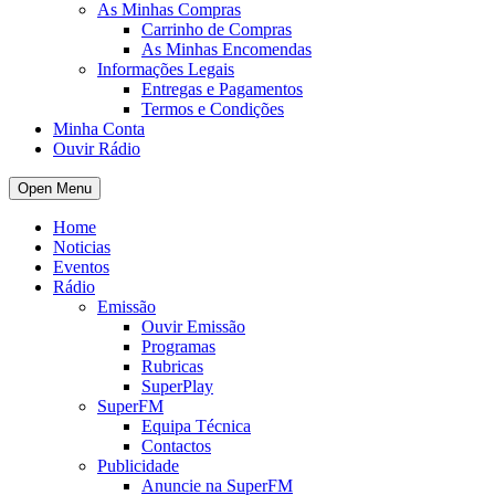
As Minhas Compras
Carrinho de Compras
As Minhas Encomendas
Informações Legais
Entregas e Pagamentos
Termos e Condições
Minha Conta
Ouvir Rádio
Open Menu
Home
Noticias
Eventos
Rádio
Emissão
Ouvir Emissão
Programas
Rubricas
SuperPlay
SuperFM
Equipa Técnica
Contactos
Publicidade
Anuncie na SuperFM