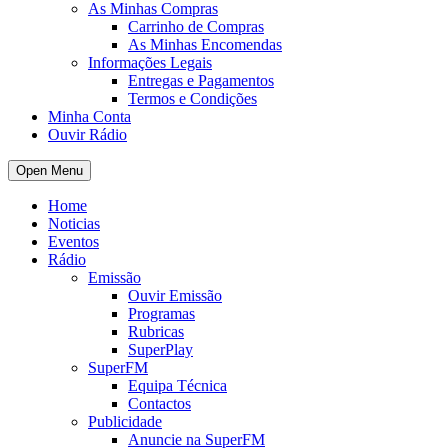
As Minhas Compras
Carrinho de Compras
As Minhas Encomendas
Informações Legais
Entregas e Pagamentos
Termos e Condições
Minha Conta
Ouvir Rádio
Open Menu
Home
Noticias
Eventos
Rádio
Emissão
Ouvir Emissão
Programas
Rubricas
SuperPlay
SuperFM
Equipa Técnica
Contactos
Publicidade
Anuncie na SuperFM