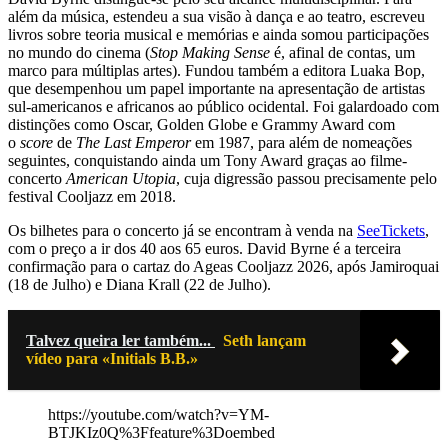
além da música, estendeu a sua visão à dança e ao teatro, escreveu
livros sobre teoria musical e memórias e ainda somou participações
no mundo do cinema (
Stop Making Sense
é, afinal de contas, um
marco para múltiplas artes). Fundou também a editora Luaka Bop,
que desempenhou um papel importante na apresentação de artistas
sul-americanos e africanos ao público ocidental. Foi galardoado com
distinções como Oscar, Golden Globe e Grammy Award com
o
score
de
The Last Emperor
em 1987, para além de nomeações
seguintes, conquistando ainda um Tony Award graças ao filme-
concerto
American Utopia
, cuja digressão passou precisamente pelo
festival Cooljazz em 2018.
Os bilhetes para o concerto já se encontram à venda na
SeeTickets
,
com o preço a ir dos 40 aos 65 euros. David Byrne é a terceira
confirmação para o cartaz do Ageas Cooljazz 2026, após Jamiroquai
(18 de Julho) e Diana Krall (22 de Julho).
Talvez queira ler também...
Seth lançam
vídeo para «Initials B.B.»
https://youtube.com/watch?v=YM-
BTJKIz0Q%3Ffeature%3Doembed