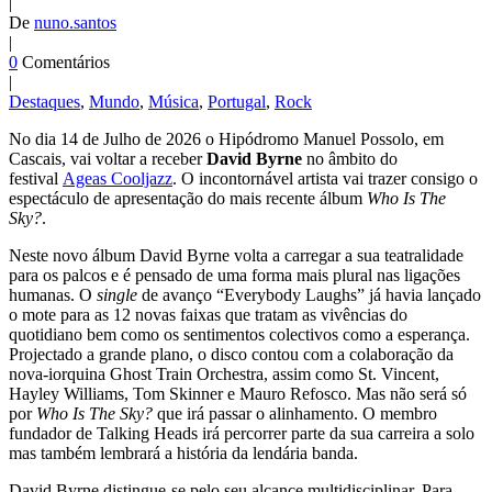
|
De
nuno.santos
|
0
Comentários
|
Destaques
,
Mundo
,
Música
,
Portugal
,
Rock
No dia 14 de Julho de 2026 o Hipódromo Manuel Possolo, em
Cascais, vai voltar a receber
David Byrne
no âmbito do
festival
Ageas Cooljazz
. O incontornável artista vai trazer consigo o
espectáculo de apresentação do mais recente álbum
Who Is The
Sky?
.
Neste novo álbum David Byrne volta a carregar a sua teatralidade
para os palcos e é pensado de uma forma mais plural nas ligações
humanas. O
single
de avanço “Everybody Laughs” já havia lançado
o mote para as 12 novas faixas que tratam as vivências do
quotidiano bem como os sentimentos colectivos como a esperança.
Projectado a grande plano, o disco contou com a colaboração da
nova-iorquina Ghost Train Orchestra, assim como St. Vincent,
Hayley Williams, Tom Skinner e Mauro Refosco. Mas não será só
por
Who Is The Sky?
que irá passar o alinhamento. O membro
fundador de Talking Heads irá percorrer parte da sua carreira a solo
mas também lembrará a história da lendária banda.
David Byrne distingue-se pelo seu alcance multidisciplinar. Para