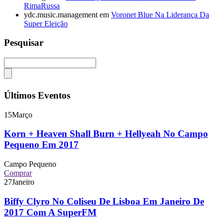
RimaRussa
ydc.music.management
em
Voronet Blue Na Liderança Da
Super Eleição
Pesquisar
Últimos Eventos
15
Março
Korn + Heaven Shall Burn + Hellyeah No Campo
Pequeno Em 2017
Campo Pequeno
Comprar
27
Janeiro
Biffy Clyro No Coliseu De Lisboa Em Janeiro De
2017 Com A SuperFM