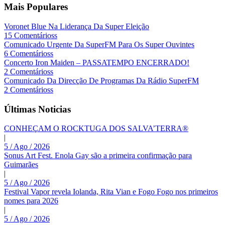
Mais Populares
Voronet Blue Na Liderança Da Super Eleição
15 Comentárioss
Comunicado Urgente Da SuperFM Para Os Super Ouvintes
6 Comentárioss
Concerto Iron Maiden – PASSATEMPO ENCERRADO!
2 Comentárioss
Comunicado Da Direcção De Programas Da Rádio SuperFM
2 Comentárioss
Últimas Noticias
CONHEÇAM O ROCKTUGA DOS SALVA’TERRA®
|
5 / Ago / 2026
Sonus Art Fest. Enola Gay são a primeira confirmação para
Guimarães
|
5 / Ago / 2026
Festival Vapor revela Iolanda, Rita Vian e Fogo Fogo nos primeiros
nomes para 2026
|
5 / Ago / 2026