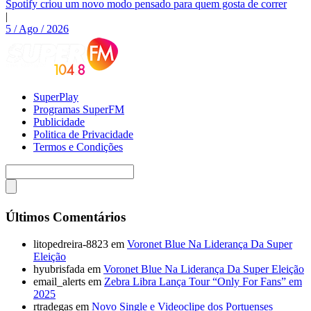
Spotify criou um novo modo pensado para quem gosta de correr
|
5 / Ago / 2026
SuperPlay
Programas SuperFM
Publicidade
Politica de Privacidade
Termos e Condições
Últimos Comentários
litopedreira-8823
em
Voronet Blue Na Liderança Da Super
Eleição
hyubrisfada
em
Voronet Blue Na Liderança Da Super Eleição
email_alerts
em
Zebra Libra Lança Tour “Only For Fans” em
2025
rtradegas
em
Novo Single e Videoclipe dos Portuenses