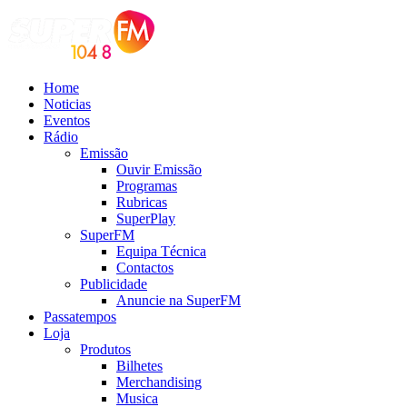
Home
Noticias
Eventos
Rádio
Emissão
Ouvir Emissão
Programas
Rubricas
SuperPlay
SuperFM
Equipa Técnica
Contactos
Publicidade
Anuncie na SuperFM
Passatempos
Loja
Produtos
Bilhetes
Merchandising
Musica