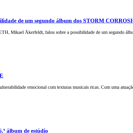
idade de um segundo álbum dos STORM CORROSION:
 OPETH, Mikael Åkerfeldt, falou sobre a possibilidade de um segun
E
lnerabilidade emocional com texturas musicais ricas. Com uma atuação
.º álbum de estúdio