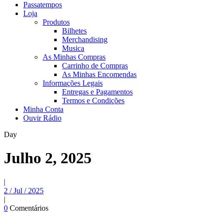
Passatempos
Loja
Produtos
Bilhetes
Merchandising
Musica
As Minhas Compras
Carrinho de Compras
As Minhas Encomendas
Informações Legais
Entregas e Pagamentos
Termos e Condições
Minha Conta
Ouvir Rádio
Day
Julho 2, 2025
|
2 / Jul / 2025
|
0
Comentários