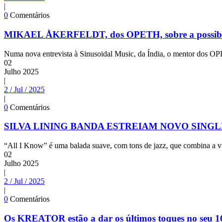
|
0
Comentários
MIKAEL ÅKERFELDT, dos OPETH, sobre a possibil
Numa nova entrevista à Sinusoidal Music, da Índia, o mentor dos
02
Julho
2025
|
2 / Jul / 2025
|
0
Comentários
SILVA LINING BANDA ESTREIAM NOVO SINGL
“All I Know” é uma balada suave, com tons de jazz, que combina a vu
02
Julho
2025
|
2 / Jul / 2025
|
0
Comentários
Os KREATOR estão a dar os últimos toques no seu 16