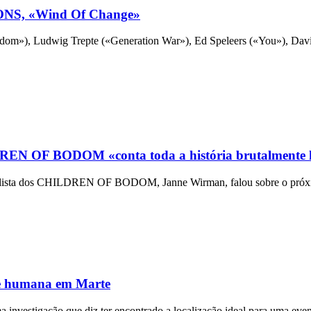
PIONS, «Wind Of Change»
m»), Ludwig Trepte («Generation War»), Ed Speleers («You»), David 
N OF BODOM «conta toda a história brutalmente 
clista dos CHILDREN OF BODOM, Janne Wirman, falou sobre o próximo
ase humana em Marte
a investigação que diz ter encontrado a localização ideal para uma eve