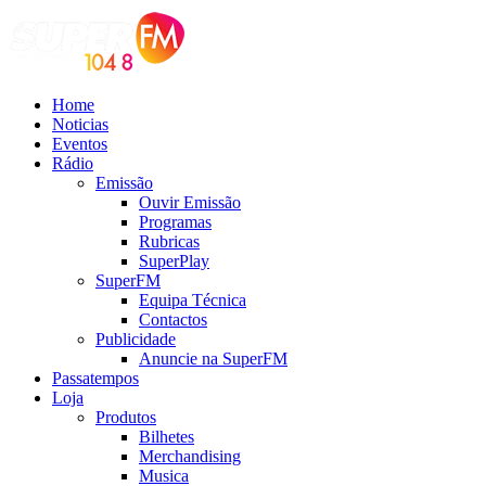
Home
Noticias
Eventos
Rádio
Emissão
Ouvir Emissão
Programas
Rubricas
SuperPlay
SuperFM
Equipa Técnica
Contactos
Publicidade
Anuncie na SuperFM
Passatempos
Loja
Produtos
Bilhetes
Merchandising
Musica