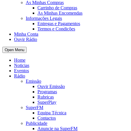
As Minhas Compras
Carrinho de Compras
As Minhas Encomendas
Informações Legais
Entregas e Pagamentos
Termos e Condições
Minha Conta
Ouvir Rádio
Open Menu
Home
Noticias
Eventos
Rádio
Emissão
Ouvir Emissão
Programas
Rubricas
SuperPlay
SuperFM
Equipa Técnica
Contactos
Publicidade
Anuncie na SuperFM