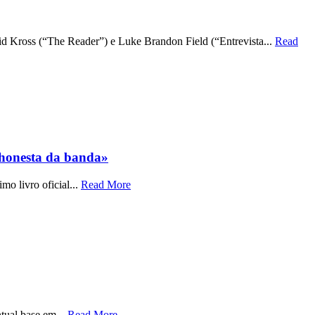
Kross (“The Reader”) e Luke Brandon Field (“Entrevista...
Read
honesta da banda»
 livro oficial...
Read More
ntual base em...
Read More