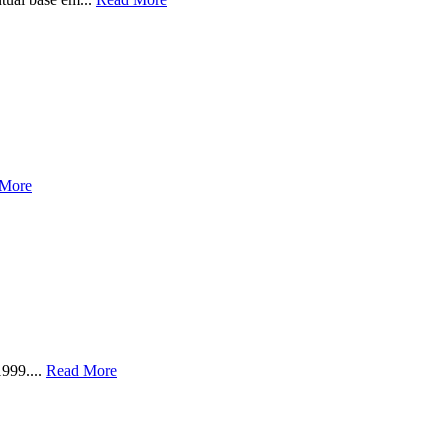
 More
999....
Read More