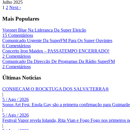
Julho
2025
1
2
Next ›
Mais Populares
Voronet Blue Na Liderança Da Super Eleição
15 Comentárioss
Comunicado Urgente Da SuperFM Para Os Super Ouvintes
6 Comentárioss
Concerto Iron Maiden – PASSATEMPO ENCERRADO!
2 Comentárioss
Comunicado Da Direcção De Programas Da Rádio SuperFM
2 Comentárioss
Últimas Noticias
CONHEÇAM O ROCKTUGA DOS SALVA’TERRA®
|
5 / Ago / 2026
Sonus Art Fest. Enola Gay são a primeira confirmação para Guimarãe
|
5 / Ago / 2026
Festival Vapor revela Iolanda, Rita Vian e Fogo Fogo nos primeiros 
|