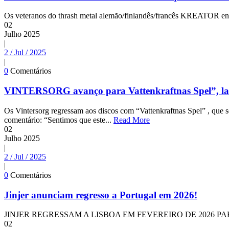
Os veteranos do thrash metal alemão/finlandês/francês KREATOR entr
02
Julho
2025
|
2 / Jul / 2025
|
0
Comentários
VINTERSORG avanço para Vattenkraftnas Spel”, l
Os Vintersorg regressam aos discos com “Vattenkraftnas Spel” , que
comentário: “Sentimos que este...
Read More
02
Julho
2025
|
2 / Jul / 2025
|
0
Comentários
Jinjer anunciam regresso a Portugal em 2026!
JINJER REGRESSAM A LISBOA EM FEVEREIRO DE 2026 PARA
02