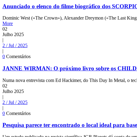
Anunciado o elenco do filme biográfico dos SCOR
Dominic West («The Crown»), Alexander Dreymon («The Last Kingdo
More
02
Julho
2025
|
2 / Jul / 2025
|
0
Comentários
JANNE WIRMAN: O próximo livro sobre os CHILDRE
Numa nova entrevista com Ed Hackimer, do This Day In Metal, o te
02
Julho
2025
|
2 / Jul / 2025
|
0
Comentários
Pesquisa parece ter encontrado o local ideal para b
Um estudo publicado na revista científica JGR Planets dá conta de um