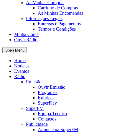
As Minhas Compras
Carrinho de Compras
As Minhas Encomendas
Informações Legais
Entregas e Pagamentos
Termos e Condições
Minha Conta
Ouvir Rádio
Open Menu
Home
Noticias
Eventos
Rádio
Emissão
Ouvir Emissão
Programas
Rubricas
SuperPlay
SuperFM
Equipa Técnica
Contactos
Publicidade
Anuncie na SuperFM