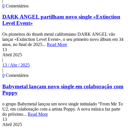
|
0
Comentários
DARK ANGEL partilham novo single «Extinction
Level Event»
Os pioneiros do thrash metal californiano DARK ANGEL vão
lançar «Extinction Level Event», o seu primeiro novo álbum em 34
anos, no final de 2025...
Read More
13
Abril
2025
|
13 / Abr / 2025
|
0
Comentários
Babymetal lançam novo single em colaboração com
Poppy
o grupo Babymetal lançou um novo single intitulado “From Me To
U2, em colaboração com a artista Poppy. A nova música faz parte
do próximo...
Read More
13
Abril
2025