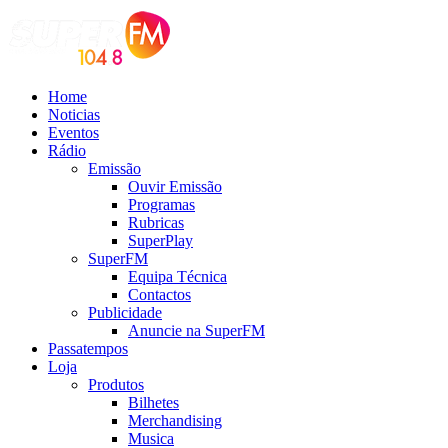
Home
Noticias
Eventos
Rádio
Emissão
Ouvir Emissão
Programas
Rubricas
SuperPlay
SuperFM
Equipa Técnica
Contactos
Publicidade
Anuncie na SuperFM
Passatempos
Loja
Produtos
Bilhetes
Merchandising
Musica