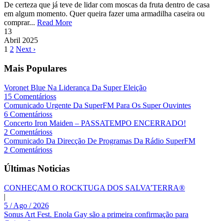
De certeza que já teve de lidar com moscas da fruta dentro de casa
em algum momento. Quer queira fazer uma armadilha caseira ou
comprar...
Read More
13
Abril
2025
1
2
Next ›
Mais Populares
Voronet Blue Na Liderança Da Super Eleição
15 Comentárioss
Comunicado Urgente Da SuperFM Para Os Super Ouvintes
6 Comentárioss
Concerto Iron Maiden – PASSATEMPO ENCERRADO!
2 Comentárioss
Comunicado Da Direcção De Programas Da Rádio SuperFM
2 Comentárioss
Últimas Noticias
CONHEÇAM O ROCKTUGA DOS SALVA’TERRA®
|
5 / Ago / 2026
Sonus Art Fest. Enola Gay são a primeira confirmação para