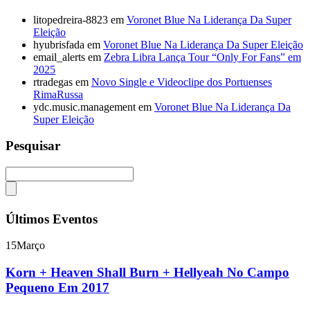
litopedreira-8823
em
Voronet Blue Na Liderança Da Super
Eleição
hyubrisfada
em
Voronet Blue Na Liderança Da Super Eleição
email_alerts
em
Zebra Libra Lança Tour “Only For Fans” em
2025
rtradegas
em
Novo Single e Videoclipe dos Portuenses
RimaRussa
ydc.music.management
em
Voronet Blue Na Liderança Da
Super Eleição
Pesquisar
Últimos Eventos
15
Março
Korn + Heaven Shall Burn + Hellyeah No Campo
Pequeno Em 2017