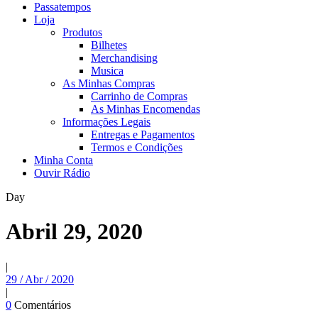
Passatempos
Loja
Produtos
Bilhetes
Merchandising
Musica
As Minhas Compras
Carrinho de Compras
As Minhas Encomendas
Informações Legais
Entregas e Pagamentos
Termos e Condições
Minha Conta
Ouvir Rádio
Day
Abril 29, 2020
|
29 / Abr / 2020
|
0
Comentários