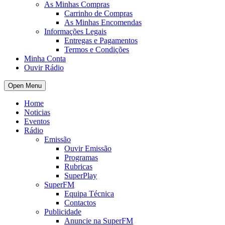
As Minhas Compras
Carrinho de Compras
As Minhas Encomendas
Informações Legais
Entregas e Pagamentos
Termos e Condições
Minha Conta
Ouvir Rádio
Open Menu
Home
Noticias
Eventos
Rádio
Emissão
Ouvir Emissão
Programas
Rubricas
SuperPlay
SuperFM
Equipa Técnica
Contactos
Publicidade
Anuncie na SuperFM