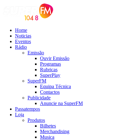
Home
Noticias
Eventos
Rádio
Emissão
Ouvir Emissão
Programas
Rubricas
SuperPlay
SuperFM
Equipa Técnica
Contactos
Publicidade
Anuncie na SuperFM
Passatempos
Loja
Produtos
Bilhetes
Merchandising
Musica