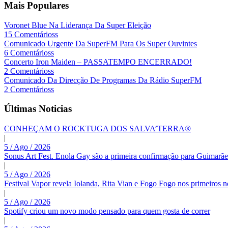
Mais Populares
Voronet Blue Na Liderança Da Super Eleição
15 Comentárioss
Comunicado Urgente Da SuperFM Para Os Super Ouvintes
6 Comentárioss
Concerto Iron Maiden – PASSATEMPO ENCERRADO!
2 Comentárioss
Comunicado Da Direcção De Programas Da Rádio SuperFM
2 Comentárioss
Últimas Noticias
CONHEÇAM O ROCKTUGA DOS SALVA’TERRA®
|
5 / Ago / 2026
Sonus Art Fest. Enola Gay são a primeira confirmação para Guimarãe
|
5 / Ago / 2026
Festival Vapor revela Iolanda, Rita Vian e Fogo Fogo nos primeiros 
|
5 / Ago / 2026
Spotify criou um novo modo pensado para quem gosta de correr
|